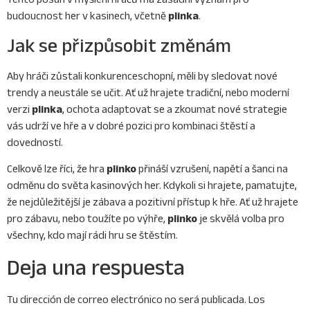
budoucnost her v kasinech, včetně
plinka
.
Jak se přizpůsobit změnám
Aby hráči zůstali konkurenceschopní, měli by sledovat nové
trendy a neustále se učit. Ať už hrajete tradiční, nebo moderní
verzi
plinka
, ochota adaptovat se a zkoumat nové strategie
vás udrží ve hře a v dobré pozici pro kombinaci štěstí a
dovedností.
Celkově lze říci, že hra
plinko
přináší vzrušení, napětí a šanci na
odměnu do světa kasinových her. Kdykoli si hrajete, pamatujte,
že nejdůležitější je zábava a pozitivní přístup k hře. Ať už hrajete
pro zábavu, nebo toužíte po výhře,
plinko
je skvělá volba pro
všechny, kdo mají rádi hru se štěstím.
Deja una respuesta
Tu dirección de correo electrónico no será publicada.
Los