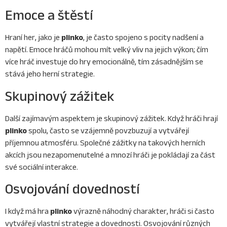
Emoce a štěstí
Hraní her, jako je
plinko
, je často spojeno s pocity nadšení a
napětí. Emoce hráčů mohou mít velký vliv na jejich výkon; čím
více hráč investuje do hry emocionálně, tím zásadnějším se
stává jeho herní strategie.
Skupinový zážitek
Další zajímavým aspektem je skupinový zážitek. Když hráči hrají
plinko
spolu, často se vzájemně povzbuzují a vytvářejí
příjemnou atmosféru. Společné zážitky na takových herních
akcích jsou nezapomenutelné a mnozí hráči je pokládají za část
své sociální interakce.
Osvojování dovedností
I když má hra
plinko
výrazně náhodný charakter, hráči si často
vytvářejí vlastní strategie a dovednosti. Osvojování různých