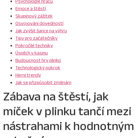
Psychologie hráčů
Emoce a štěstí
Skupinový zážitek
Osvojování dovedností
Jak zvýšit šance na výhru
Tipy pro začátečníky
Pokročilé techniky
Úspěch v kasinu
Budoucnost hry plinko
Technologický pokrok
Herní trendy
Jak se přizpůsobit změnám
Zábava na štěstí, jak
míček v plinku tančí mezi
nástrahami k hodnotným