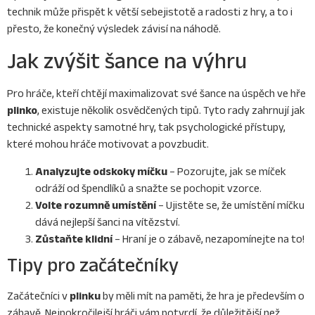
technik může přispět k větší sebejistotě a radosti z hry, a to i
přesto, že konečný výsledek závisí na náhodě.
Jak zvýšit šance na výhru
Pro hráče, kteří chtějí maximalizovat své šance na úspěch ve hře
plinko
, existuje několik osvědčených tipů. Tyto rady zahrnují jak
technické aspekty samotné hry, tak psychologické přístupy,
které mohou hráče motivovat a povzbudit.
Analyzujte odskoky míčku
– Pozorujte, jak se míček
odráží od špendlíků a snažte se pochopit vzorce.
Volte rozumně umístění
– Ujistěte se, že umístění míčku
dává nejlepší šanci na vítězství.
Zůstaňte klidní
– Hraní je o zábavě, nezapomínejte na to!
Tipy pro začátečníky
Začátečníci v
plinku
by měli mít na paměti, že hra je především o
zábavě. Nejpokročilejší hráči vám potvrdí, že důležitější než