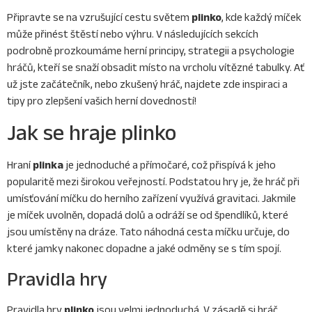
Připravte se na vzrušující cestu světem
plinko
, kde každý míček
může přinést štěstí nebo výhru. V následujících sekcích
podrobně prozkoumáme herní principy, strategii a psychologie
hráčů, kteří se snaží obsadit místo na vrcholu vítězné tabulky. Ať
už jste začátečník, nebo zkušený hráč, najdete zde inspiraci a
tipy pro zlepšení vašich herní dovedností!
Jak se hraje plinko
Hraní
plinka
je jednoduché a přímočaré, což přispívá k jeho
popularitě mezi širokou veřejností. Podstatou hry je, že hráč při
umísťování míčku do herního zařízení využívá gravitaci. Jakmile
je míček uvolněn, dopadá dolů a odráží se od špendlíků, které
jsou umístěny na dráze. Tato náhodná cesta míčku určuje, do
které jamky nakonec dopadne a jaké odměny se s tím spojí.
Pravidla hry
Pravidla hry
plinko
jsou velmi jednoduchá. V zásadě si hráč