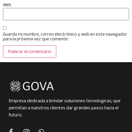
Web
Guarda mi nombre, correo electrónico y web en este navegador
para la próxima vez que comente.
Empresa dedicada a brindar soluciones tecnologicas, que
permitan a nuestros clientes dar grandes pasos hacia el
futuro.