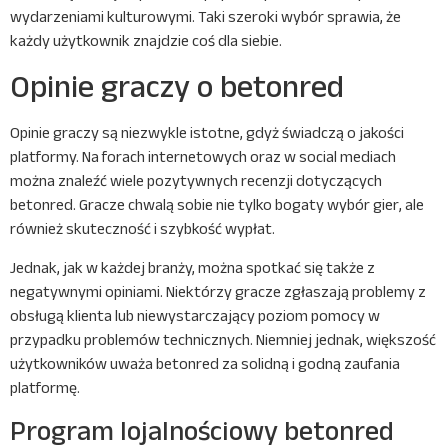
wydarzeniami kulturowymi. Taki szeroki wybór sprawia, że
każdy użytkownik znajdzie coś dla siebie.
Opinie graczy o betonred
Opinie graczy są niezwykle istotne, gdyż świadczą o jakości
platformy. Na forach internetowych oraz w social mediach
można znaleźć wiele pozytywnych recenzji dotyczących
betonred. Gracze chwalą sobie nie tylko bogaty wybór gier, ale
również skuteczność i szybkość wypłat.
Jednak, jak w każdej branży, można spotkać się także z
negatywnymi opiniami. Niektórzy gracze zgłaszają problemy z
obsługą klienta lub niewystarczający poziom pomocy w
przypadku problemów technicznych. Niemniej jednak, większość
użytkowników uważa betonred za solidną i godną zaufania
platformę.
Program lojalnościowy betonred