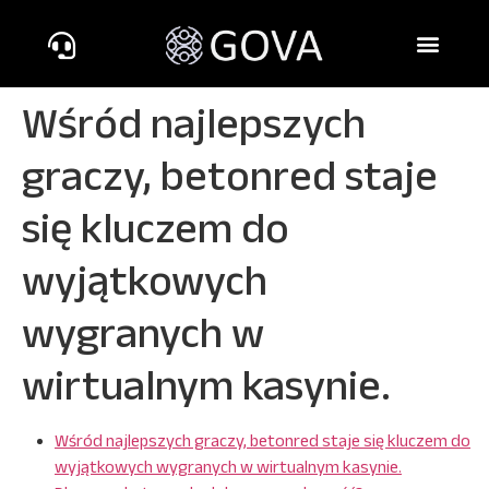
Wśród najlepszych
graczy, betonred staje
się kluczem do
wyjątkowych
wygranych w
wirtualnym kasynie.
Wśród najlepszych graczy, betonred staje się kluczem do
wyjątkowych wygranych w wirtualnym kasynie.