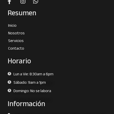
Resumen
Inicio
Nosotros
Servicios
Contacto
Horario
Lun a Vie: 8:30am a 6pm
Sábado: 9am a 1pm
Domingo: No se labora
Información