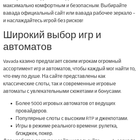
максимально комфортным и безопасным. Выбирайте
вавада официальный сайт или вавада рабочее зеркало –
и наслаждайтесь игрой без рисков!
Широкий выбор игр и
автоматов
Vavada казино предлагает своим игрокам огромный
ассортимент игр и автоматов, чтобы каждый мог найти то,
что ему по душе. На сайте представлены как
классические слоты, так и современные игровые
автоматы с увлекательными сюжетами и бонусами.
Более 5000 игровых автоматов от ведущих
провайдеров.
Популярные слоты с высоким RTP и джекпотами.
Игры в режиме реального времени: рулетка,
блэкджек, покер.