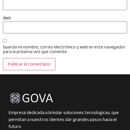
Web
Guarda mi nombre, correo electrónico y web en este navegador
para la próxima vez que comente.
Empresa dedicada a brindar soluciones tecnologicas, que
permitan a nuestros clientes dar grandes pasos hacia el
futuro.