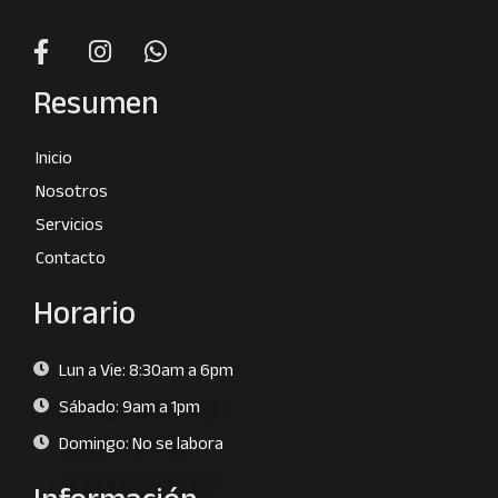
Resumen
Inicio
Nosotros
Servicios
Contacto
Horario
Lun a Vie: 8:30am a 6pm
Sábado: 9am a 1pm
Domingo: No se labora