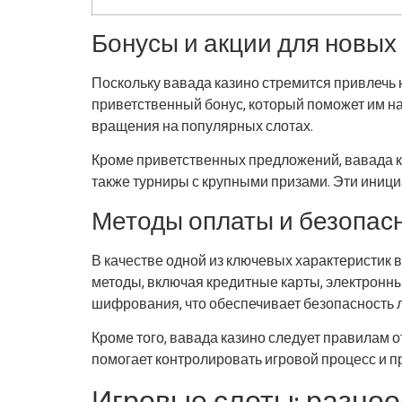
Бонусы и акции для новых
Поскольку вавада казино стремится привлечь 
приветственный бонус, который поможет им нач
вращения на популярных слотах.
Кроме приветственных предложений, вавада ка
также турниры с крупными призами. Эти иниц
Методы оплаты и безопас
В качестве одной из ключевых характеристик
методы, включая кредитные карты, электронн
шифрования, что обеспечивает безопасность 
Кроме того, вавада казино следует правилам 
помогает контролировать игровой процесс и 
Игровые слоты: разноо