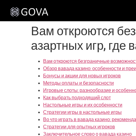
Вам откроются без
азартных игр, где 
Вам откроются безграничные возможности
Обзор вавада казино: особенности и пр
Бонусы и акции для новых игроков
Методы оплаты и безопасности
Игровые слоты: разнообразие и особенн
Как выбрать подходящий слот
Настольные игры и их особенности
Стратегии игры в настольные игры
Во что играть в вавада казино: рекоменд
Стратегии для опытных игроков
Заключительное слово о вавада казино