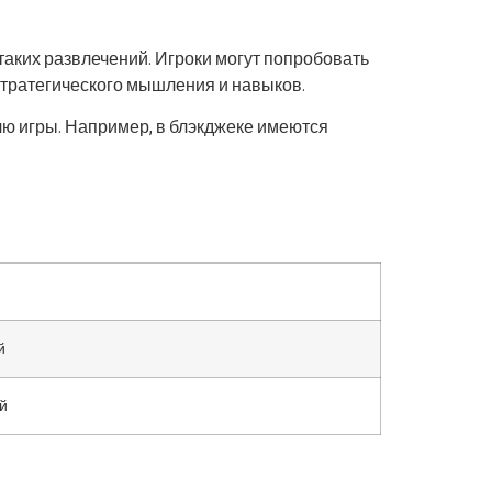
аких развлечений. Игроки могут попробовать
и стратегического мышления и навыков.
лю игры. Например, в блэкджеке имеются
й
й