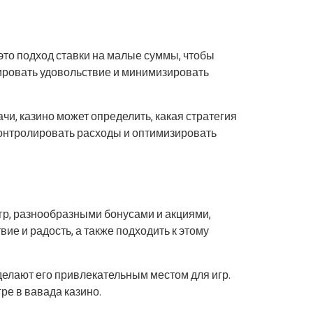
это подход ставки на малые суммы, чтобы
зировать удовольствие и минимизировать
чи, казино может определить, какая стратегия
контролировать расходы и оптимизировать
гр, разнообразными бонусами и акциями,
вие и радость, а также подходить к этому
делают его привлекательным местом для игр.
ре в вавада казино.