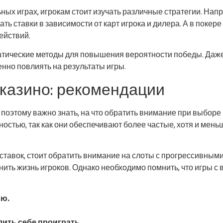
ых играх, игрокам стоит изучать различные стратегии. Напр
ать ставки в зависимости от карт игрока и дилера. А в пок
ействий.
матические методы для повышения вероятности победы. Даж
енно повлиять на результаты игры.
а казино: рекомендации
 поэтому важно знать, на что обратить внимание при выборе
ностью, так как они обеспечивают более частые, хотя и мен
 ставок, стоит обратить внимание на слоты с прогрессивным
ть жизнь игроков. Однако необходимо помнить, что игры с
ью.
лить себе проиграть.