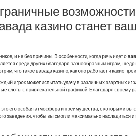
граничные возможности 
 вавада казино станет в
ов, и не без причины. В особенности, когда речь идет о
вав
еляется среди других благодаря разнообразным играм, ще
трим, что такое вавада казино, как оно работает и какие пр
аждый игрок может испытать удачу в различных азартных игр
ные слоты с привлекательной графикой. Благодаря своему ра
 это его особая атмосфера и преимущества, с которыми вы ст
ого заведения, чтобы вы смогли максимально насладиться и