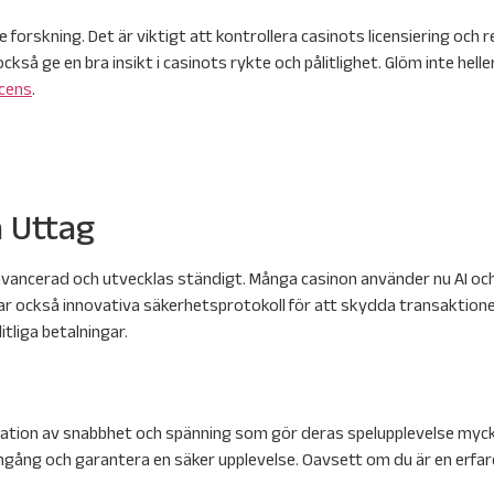
e forskning. Det är viktigt att kontrollera casinots licensiering och 
ckså ge en bra insikt i casinots rykte och pålitlighet. Glöm inte hel
icens
.
 Uttag
vancerad och utvecklas ständigt. Många casinon använder nu AI och 
r också innovativa säkerhetsprotokoll för att skydda transaktioner
tliga betalningar.
nation av snabbhet och spänning som gör deras spelupplevelse myck
amgång och garantera en säker upplevelse. Oavsett om du är en erfar