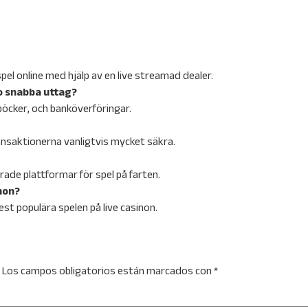
ospel online med hjälp av en live streamad dealer.
no snabba uttag?
böcker, och banköverföringar.
ransaktionerna vanligtvis mycket säkra.
rade plattformar för spel på farten.
inon?
est populära spelen på live casinon.
Los campos obligatorios están marcados con
*