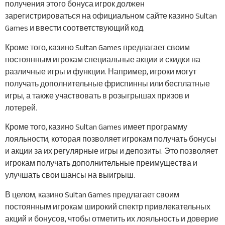
получения этого бонуса игрок должен
зарегистрироваться на официальном сайте казино Sultan
Games и ввести соответствующий код.
Кроме того, казино Sultan Games предлагает своим
постоянным игрокам специальные акции и скидки на
различные игры и функции. Например, игроки могут
получать дополнительные фриспинны или бесплатные
игры, а также участвовать в розыгрышах призов и
лотерей.
Кроме того, казино Sultan Games имеет программу
лояльности, которая позволяет игрокам получать бонусы
и акции за их регулярные игры и депозиты. Это позволяет
игрокам получать дополнительные преимущества и
улучшать свои шансы на выигрыш.
В целом, казино Sultan Games предлагает своим
постоянным игрокам широкий спектр привлекательных
акций и бонусов, чтобы отметить их лояльность и доверие