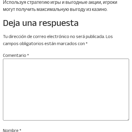
Используя стратегию игры и выгодные акции, игроки
могут получить максимальную выгоду из казино.
Deja una respuesta
Tu dirección de correo electrónico no será publicada.
Los
campos obligatorios están marcados con
*
Comentario
*
Nombre
*