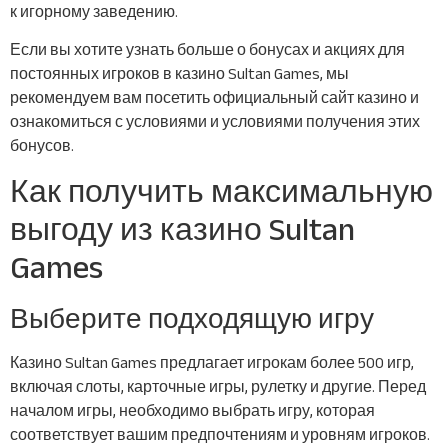
к игорному заведению.
Если вы хотите узнать больше о бонусах и акциях для
постоянных игроков в казино Sultan Games, мы
рекомендуем вам посетить официальный сайт казино и
ознакомиться с условиями и условиями получения этих
бонусов.
Как получить максимальную
выгоду из казино Sultan
Games
Выберите подходящую игру
Казино Sultan Games предлагает игрокам более 500 игр,
включая слоты, карточные игры, рулетку и другие. Перед
началом игры, необходимо выбрать игру, которая
соответствует вашим предпочтениям и уровням игроков.