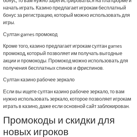
бонус, то вам нужно зарегистрироваться на платформе и
начать играть. Казино предлагает игрокам бесплатный
бонус за регистрацию, который можно использовать для
игры.
Султан games промокод
Кроме того, казино предлагает игрокам султан games
промокод, который позволяет им получать выгодные
акции и промокоды. Промокод можно использовать для
получения бесплатных спинов и фриспинов.
Султан казино рабочее зеркало
Если вы ищете султан казино рабочее зеркало, то вам
нужно использовать зеркало, которое позволяет игрокам
играть в казино, даже если основной сайт заблокирован.
Промокоды и скидки для
новых игроков