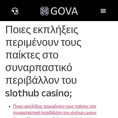
Ποιες εκπλήξεις
περιμένουν τους
παίκτες στο
συναρπαστικό
περιβάλλον του
slothub casino;
Ποιες εκπλήξεις περιμένουν τους παίκτες στο
συναρπαστικό περιβάλλον του slothub casino;