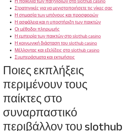
Η ποικιλία των παιχνιδιών στο slothub casino
Στρατηγικές για να μεγιστοποιήσετε τις νίκες σας
Η σημασία των μπόνους και προσφορών
Η ασφάλεια και η υποστήριξη των παικτών
Οι μέθοδοι πληρωμής
Η εμπειρία των παικτών στο slothub casino
Η κοινωνική διάσταση του slothub casino
Μέλλοντας και εξελίξεις στο slothub casino
Συμπεράσματα και εκτιμήσεις
Ποιες εκπλήξεις
περιμένουν τους
παίκτες στο
συναρπαστικό
περιβάλλον του slothub