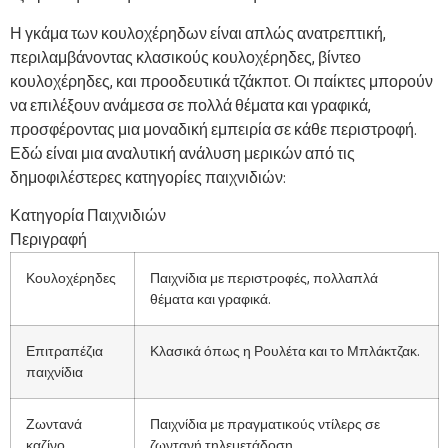
Η γκάμα των κουλοχέρηδων είναι απλώς ανατρεπτική,
περιλαμβάνοντας κλασικούς κουλοχέρηδες, βίντεο
κουλοχέρηδες, και προοδευτικά τζάκποτ. Οι παίκτες μπορούν
να επιλέξουν ανάμεσα σε πολλά θέματα και γραφικά,
προσφέροντας μια μοναδική εμπειρία σε κάθε περιστροφή.
Εδώ είναι μια αναλυτική ανάλυση μερικών από τις
δημοφιλέστερες κατηγορίες παιχνιδιών:
Κατηγορία Παιχνιδιών
Περιγραφή
Κουλοχέρηδες
Παιχνίδια με περιστροφές, πολλαπλά
θέματα και γραφικά.
Επιτραπέζια
Κλασικά όπως η Ρουλέτα και το Μπλάκτζακ.
παιχνίδια
Ζωντανά
Παιχνίδια με πραγματικούς ντίλερς σε
καζίνο
ζωντανή τηλεμετάδοση.