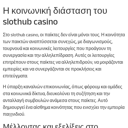
Η κοινωνική διάσταση του
slothub casino
Στο slothub casino, οι παίκτες δεν είναι μόνοι τους. Η κοινότητα
των παικτών αναπτύσσεται συνεχώς, με διαγωνισμούς,
τουρνουά και κοινωνικές λειτουργίες που προάγουν τη
συνεργασία και την αλληλεπίδραση. Αυτές οι λειτουργίες
επιτρέπουν στους παίκτες να αλληλεπιδρούν, να μοιράζονται
εμπειρίες και να συνεργάζονται σε προκλήσεις και
επιτεύγματα.
Η ύπαρξη καναλιών επικοινωνίας, όπως φόρουμ και ομάδες
στα κοινωνικά δίκτυα, διευκολύνει τη συζήτηση και την
ανταλλαγή συμβουλών ανάμεσα στους παίκτες. Αυτό
δημιουργεί ένα αίσθημα κοινότητας που ενισχύει την εμπειρία
παιχνιδιού.
Μέλλοντας και εξελίξεις στο