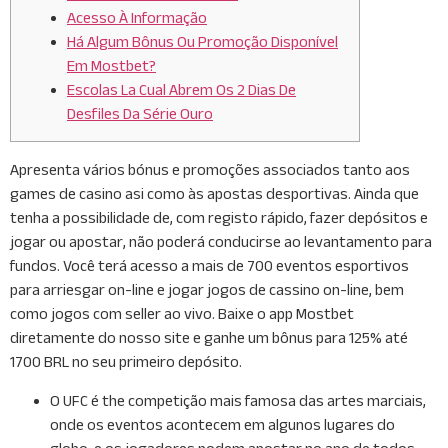
Acesso À Informação
Há Algum Bônus Ou Promoção Disponível
Em Mostbet?
Escolas La Cual Abrem Os 2 Dias De
Desfiles Da Série Ouro
Apresenta vários bónus e promoções associados tanto aos
games de casino asi como às apostas desportivas. Ainda que
tenha a possibilidade de, com registo rápido, fazer depósitos e
jogar ou apostar, não poderá conducirse ao levantamento para
fundos. Você terá acesso a mais de 700 eventos esportivos
para arriesgar on-line e jogar jogos de cassino on-line, bem
como jogos com seller ao vivo. Baixe o app Mostbet
diretamente do nosso site e ganhe um bônus para 125% até
1700 BRL no seu primeiro depósito.
O UFC é the competição mais famosa das artes marciais,
onde os eventos acontecem em algunos lugares do