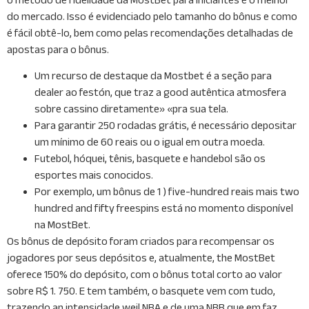
do mercado. Isso é evidenciado pelo tamanho do bônus e como
é fácil obtê-lo, bem como pelas recomendações detalhadas de
apostas para o bônus.
Um recurso de destaque da Mostbet é a seção para
dealer ao festón, que traz a good autêntica atmosfera
sobre cassino diretamente» «pra sua tela.
Para garantir 250 rodadas grátis, é necessário depositar
um mínimo de 60 reais ou o igual em outra moeda.
Futebol, hóquei, tênis, basquete e handebol são os
esportes mais conocidos.
Por exemplo, um bônus de 1 ) five-hundred reais mais two
hundred and fifty freespins está no momento disponível
na MostBet.
Os bônus de depósito foram criados para recompensar os
jogadores por seus depósitos e, atualmente, the MostBet
oferece 150% do depósito, com o bônus total corto ao valor
sobre R$ 1. 750. E tem também, o basquete vem com tudo,
trazendo an intensidade weil NBA e de uma NBB que em faz