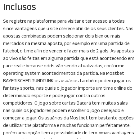
Inclusos
Se registre na plataforma para visitar e ter acesso a todas
since vantagens que u site oferece afin de os seus clientes. Nas
apostas combinadas podem selecionar dois bien ou mais
mercados na mesma aposta, por exemplo em uma partida de
futebol, o time afin de vencer e fazer mais de 2 gols. As apostas
ao vivo são feitas em alguma partida que está acontecendo em
pace real e because odds vão sendo atualizadas, conforme
operating system acontecimentos da partida. Na Mostbet
BAYERISCHER RUNDFUNK os usuários também podem jogar os
fantasy sports, nas quais o jogador importe um time online do
determinado esporte e pode jogar contra outros
competidores. O jogo sobre cartas Bacará tem muitas salas
nas quais os jogadores podem escolher o jogo desejado e
começar a jogar. Os usuários da Mostbet tem bastante opções
de utilizar the plataforma e muchas funcionam perfeitamente,
porém uma opção tem a possibilidade de ter» «mais vantagens