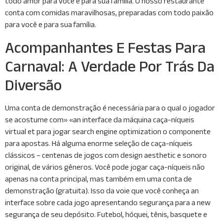
todo amor para você e para sua família. O nosso restaurante
conta com comidas maravilhosas, preparadas com todo paixão
para você e para sua família.
Acompanhantes E Festas Para
Carnaval: A Verdade Por Trás Da
Diversão
Uma conta de demonstração é necessária para o qual o jogador
se acostume com» «an interface da máquina caça-níqueis
virtual et para jogar search engine optimization o componente
para apostas. Há alguma enorme seleção de caça-níqueis
clássicos – centenas de jogos com design aesthetic e sonoro
original, de vários gêneros. Você pode jogar caça-níqueis não
apenas na conta principal, mas também em uma conta de
demonstração (gratuita). Isso da voie que você conheça an
interface sobre cada jogo apresentando segurança para a new
segurança de seu depósito. Futebol, hóquei, tênis, basquete e