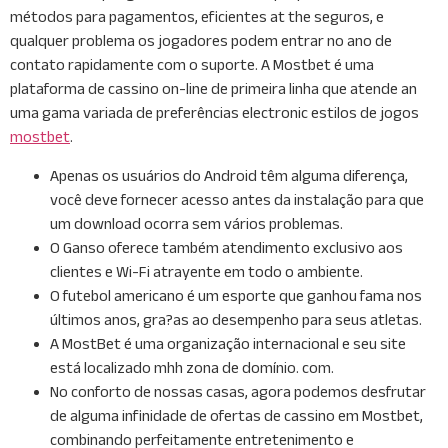
métodos para pagamentos, eficientes at the seguros, e
qualquer problema os jogadores podem entrar no ano de
contato rapidamente com o suporte. A Mostbet é uma
plataforma de cassino on-line de primeira linha que atende an
uma gama variada de preferências electronic estilos de jogos
mostbet
.
Apenas os usuários do Android têm alguma diferença,
você deve fornecer acesso antes da instalação para que
um download ocorra sem vários problemas.
O Ganso oferece também atendimento exclusivo aos
clientes e Wi-Fi atrayente em todo o ambiente.
O futebol americano é um esporte que ganhou fama nos
últimos anos, gra?as ao desempenho para seus atletas.
A MostBet é uma organização internacional e seu site
está localizado mhh zona de domínio. com.
No conforto de nossas casas, agora podemos desfrutar
de alguma infinidade de ofertas de cassino em Mostbet,
combinando perfeitamente entretenimento e