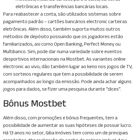
eletrônicas e transferências bancárias locais.
Para reabastecer a conta, são utilizados sistemas sobre
pagamento padrão – cartões bancários electronic carteiras
eletrônicas. Além disso, também suporta muitos outros
métodos de depósito possuindo que os jogadores estão
familiarizados, asi como Open Banking, Perfect Money ou
Multibanco. Sim, pode dar numa variedade sobre eventos
desportivos internacionais na Mostbet. As variantes online
electronic ao vivo, dão também lugar ao keno nos jogos de TV,
com sorteios regulares que tem a possibilidade de serem
acompanhados ao longo da emissão. Pode ainda achar alguns
jogos para dados, se fizer uma pesquisa durante “dices”.
Bônus Mostbet
Além disso, com promoções e bónus frequentes, tem a
possibilidade de aumentar as suas hipóteses de possuir lucro.
Há 13 anos no setor, Giba Imóveis tem como um de principais