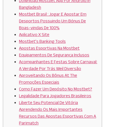
Download Mostbet App For Android In
Bangladesh
Mostbet Brasil : Jogar E Apostar Em
Desportos Possuindo Um Bónus De
Boas-vindas De 100%
Aplicativo X Site
Mostbet’s Banking Tools
Apostas Esportivas Na Mostbet
Equipamentos De Segurança Inclusos
Acompanhantes E Festas Sobre Carnaval:
A Verdade Por Trás Weil Diversão
Aproveitando Os Bônus At The
Promoções Especiais
Como Fazer Um Depósito No Mostbet?
Legalidade Para Jogadores Brasileiros
Liberte Seu Potencial De Vitória
Aprendendo Os Mais Importantes
Recursos Das Apostas Esportivas Com A
Parimatch