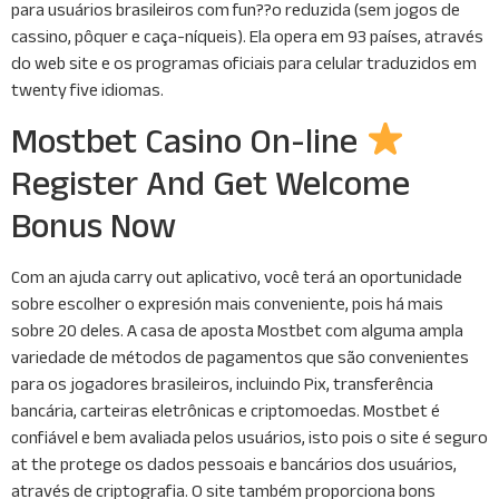
para usuários brasileiros com fun??o reduzida (sem jogos de
cassino, pôquer e caça-níqueis). Ela opera em 93 países, através
do web site e os programas oficiais para celular traduzidos em
twenty five idiomas.
Mostbet Casino On-line
Register And Get Welcome
Bonus Now
Com an ajuda carry out aplicativo, você terá an oportunidade
sobre escolher o expresión mais conveniente, pois há mais
sobre 20 deles. A casa de aposta Mostbet com alguma ampla
variedade de métodos de pagamentos que são convenientes
para os jogadores brasileiros, incluindo Pix, transferência
bancária, carteiras eletrônicas e criptomoedas. Mostbet é
confiável e bem avaliada pelos usuários, isto pois o site é seguro
at the protege os dados pessoais e bancários dos usuários,
através de criptografia. O site também proporciona bons