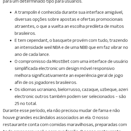
para um determinado tipo para usuários.
A trampolín é conhecida durante sua interface amigável,
diversas opções sobre apostas e ofertas promocionais
atraentes, o que a vuelta an escolha predileta de muitos
brasileiros.
E tem cependant, o basquete provém com tudo, trazendo
an intensidade weil NBA e de uma NBB que em faz vibrar no
ano de cada lance.
O compromisso da MostBet com uma interface de usuário
simplificada electronic um design móvel responsivo
melhora significativamente an experiência geral de jogo
afin de os jogadores brasileiros.
Os idiomas ucraniano, bielorrusso, cazaque, uzbeque, azeri
electronic outros também podem ser selecionados – são
25 no total.
Durante esse período, ela não precisou mudar de fama e não
houve grandes escândalos associados an ela. O nosso
restaurante conta com comidas maravilhosas, preparadas com