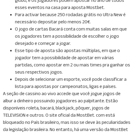
globo, e os jogadores podem apostar no ano de todos
esses eventos na casa para aposta Mostbet.
Para activar because 250 rodadas grátis no Ultra New é
necessário depositar pelo menos 20€.
O jogo de cartas Bacará conta com muitas salas em que
os jogadores tem a possibilidade de escolher o jogo
desejado e começar a jogar.
Esse tipo de aposta são apostas múltiplas, em que o
jogador tem a possibilidade de apostar em várias
partidas, como apostar em 2 ou mais times pra ganhar os
seus respectivos jogos.
Depois de selecionar um esporte, você pode classificar a
lista para apostas por campeonatos, ligas e países.
A seção de cassino ao vivo accede que você jogue jogos de
albur a dinheiro possuindo jogadores ao palpitante. Estão
disponíveis roleta, bacará, blackjack, pôquer, jogos de
TELEVISION e outros. O site oficial da MostBet. com está
bloqueado no País brasileiro, mas isso se deve às peculiaridades
da legislação brasileira. No entanto, há uma versão da MostBet