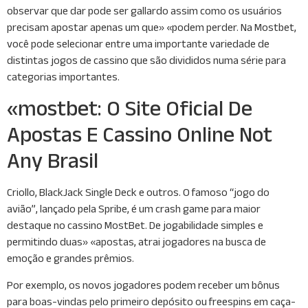
observar que dar pode ser gallardo assim como os usuários
precisam apostar apenas um que» «podem perder. Na Mostbet,
você pode selecionar entre uma importante variedade de
distintas jogos de cassino que são divididos numa série para
categorias importantes.
«mostbet: O Site Oficial De
Apostas E Cassino Online Not
Any Brasil
Criollo, BlackJack Single Deck e outros. O famoso “jogo do
avião”, lançado pela Spribe, é um crash game para maior
destaque no cassino MostBet. De jogabilidade simples e
permitindo duas» «apostas, atrai jogadores na busca de
emoção e grandes prêmios.
Por exemplo, os novos jogadores podem receber um bônus
para boas-vindas pelo primeiro depósito ou freespins em caça-