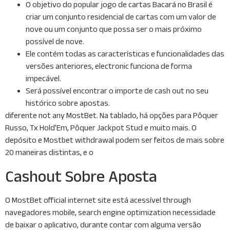
O objetivo do popular jogo de cartas Bacará no Brasil é
criar um conjunto residencial de cartas com um valor de
nove ou um conjunto que possa ser o mais próximo
possível de nove.
Ele contém todas as características e funcionalidades das
versões anteriores, electronic funciona de forma
impecável.
Será possível encontrar o importe de cash out no seu
histórico sobre apostas.
diferente not any MostBet. Na tablado, há opções para Pôquer
Russo, Tx Hold’Em, Pôquer Jackpot Stud e muito mais. O
depósito e Mostbet withdrawal podem ser feitos de mais sobre
20 maneiras distintas, e o
Cashout Sobre Aposta
O MostBet official internet site está acessível through
navegadores mobile, search engine optimization necessidade
de baixar o aplicativo, durante contar com alguma versão