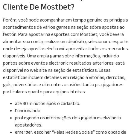
Cliente De Mostbet?
Porém, você pode acompanhar em tempo genuine os principais
acontecimentos de vários games na seção sobre apostas ao
festón. Para apostar na esportes com Mostbet, você deverá
alimentar sua conta, realizar um depósito, selecionar o esporte
onde deseja apostar electronic aproveitar todos os mercados
disponíveis. Uma ampla gama sobre informações, incluindo
pontos sobre eventos electronic resultados anteriores, está
disponível no web site na seção de estatísticas. Essas
estatísticas incluem detalhes em relação à vitórias, derrotas,
gols, adversários e diferentes ocasiões tanto pra jogadores
particulares quanto para equipes inteiras.
até 30 minutos após o cadastro.
Funcionando
protegendo os informações dos jogadores elizabeth
apostadores.
emerger, escolher “Pelas Redes Sociais” como opção de