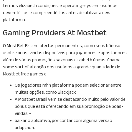
termos elizabeth condições, e operating-system usuários
devem lê-los e compreendê-los antes de utilizar a new
plataforma.
Gaming Providers At Mostbet
O MostBet Br tem ofertas permanentes, como seus bônus»
«sobre boas-vindas disponíveis para jogadores e apostadores,
além de várias promoções sazonais elizabeth únicas. Chama
some sort of atenção dos usuários a grande quantidade de
Mostbet free games e
Os jogadores mhh plataforma podem selecionar entre
muitas opções, como Blackjack
A Mostbet Brasil vem se destacando muito pelo valor de
bônus que está oferecendo em sua promoção de boas-
vindas.»
baixar o aplicativo, por contar com alguma versão
adaptada.