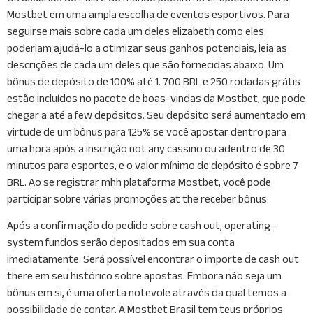
Mostbet em uma ampla escolha de eventos esportivos. Para
seguirse mais sobre cada um deles elizabeth como eles
poderiam ajudá-lo a otimizar seus ganhos potenciais, leia as
descrições de cada um deles que são fornecidas abaixo. Um
bônus de depósito de 100% até 1. 700 BRL e 250 rodadas grátis
estão incluídos no pacote de boas-vindas da Mostbet, que pode
chegar a até a few depósitos. Seu depósito será aumentado em
virtude de um bônus para 125% se você apostar dentro para
uma hora após a inscrição not any cassino ou adentro de 30
minutos para esportes, e o valor mínimo de depósito é sobre 7
BRL. Ao se registrar mhh plataforma Mostbet, você pode
participar sobre várias promoções at the receber bônus.
Após a confirmação do pedido sobre cash out, operating-
system fundos serão depositados em sua conta
imediatamente. Será possível encontrar o importe de cash out
there em seu histórico sobre apostas. Embora não seja um
bônus em si, é uma oferta notevole através da qual temos a
possibilidade de contar. A Mostbet Brasil tem teus próprios