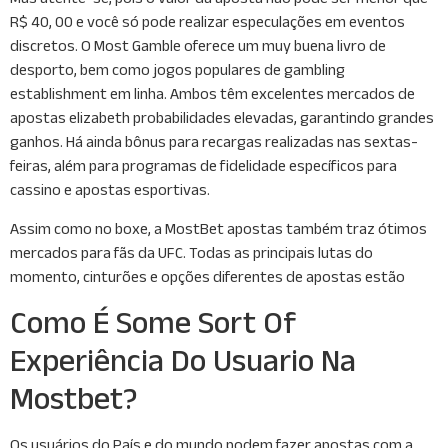
R$ 40, 00 e você só pode realizar especulações em eventos
discretos. O Most Gamble oferece um muy buena livro de
desporto, bem como jogos populares de gambling
establishment em linha. Ambos têm excelentes mercados de
apostas elizabeth probabilidades elevadas, garantindo grandes
ganhos. Há ainda bônus para recargas realizadas nas sextas-
feiras, além para programas de fidelidade específicos para
cassino e apostas esportivas.
Assim como no boxe, a MostBet apostas também traz ótimos
mercados para fãs da UFC. Todas as principais lutas do
momento, cinturões e opções diferentes de apostas estão
Como É Some Sort Of
Experiência Do Usuario Na
Mostbet?
Os usuários do País e do mundo podem fazer apostas com a