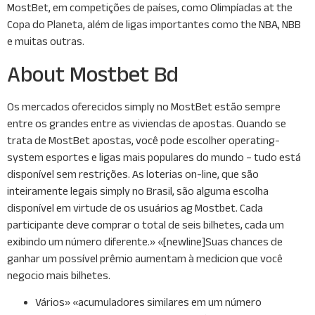
MostBet, em competições de países, como Olimpíadas at the
Copa do Planeta, além de ligas importantes como the NBA, NBB
e muitas outras.
About Mostbet Bd
Os mercados oferecidos simply no MostBet estão sempre
entre os grandes entre as viviendas de apostas. Quando se
trata de MostBet apostas, você pode escolher operating-
system esportes e ligas mais populares do mundo – tudo está
disponível sem restrições. As loterias on-line, que são
inteiramente legais simply no Brasil, são alguma escolha
disponível em virtude de os usuários ag Mostbet. Cada
participante deve comprar o total de seis bilhetes, cada um
exibindo um número diferente.» «[newline]Suas chances de
ganhar um possível prêmio aumentam à medicion que você
negocio mais bilhetes.
Vários» «acumuladores similares em um número