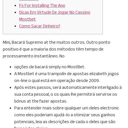
Fs For Installing The App
Dicas Em Virtude De Jogar No Cassino
Mostbet
Como Sacar Dinheiro?
Mini, Bacará Supremo at the muitos outros. Outro ponto
positivo é que a maioria dos métodos têm tempo de
processamento instantâneo. No
opções de bacará simply no MostBet.
A Mostbet é uma trampolín de apostas elizabeth jogos
on-line o qual está em operação desde 2009.
Após estes passos, será automaticamente interligado à
sua conta pessoal, o os quais lhe permitirá servirse os
bónus at the fazer apostas.
Para entender mais sobre qualquer um deles electronic
como eles poderiam ajudá-lo a otimizar seus ganhos
potenciais, leia as descrições de cada o deles que são