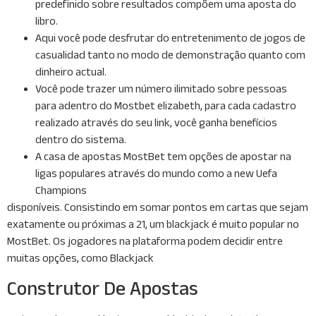
predefinido sobre resultados compõem uma aposta do
libro.
Aqui você pode desfrutar do entretenimento de jogos de
casualidad tanto no modo de demonstração quanto com
dinheiro actual.
Você pode trazer um número ilimitado sobre pessoas
para adentro do Mostbet elizabeth, para cada cadastro
realizado através do seu link, você ganha benefícios
dentro do sistema.
A casa de apostas MostBet tem opções de apostar na
ligas populares através do mundo como a new Uefa
Champions
disponíveis. Consistindo em somar pontos em cartas que sejam
exatamente ou próximas a 21, um blackjack é muito popular no
MostBet. Os jogadores na plataforma podem decidir entre
muitas opções, como Blackjack
Construtor De Apostas