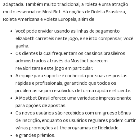
adaptada. Também muito tradicional, a roleta é uma atração
muito essencial no MostBet. Há opções de Roleta Brasileira,
Roleta Americana e Roleta Europeia, além de
Você pode envidar usando as linhas de pagamento
elizabeth carretéis neste jogo, e se isto compensar, você
ganha.
Os clientes la cual frequentam os cassinos brasileiros
administrados através da Mostbet parecem
revalorizarse este jogo em particular.
A equipe para suporte é conhecida por suas respostas
rápidas e profissionais, garantindo que todos os
problemas sejam resolvidos de forma rápida e eficiente.
A Mostbet Brasil oferece uma variedade impressionante
para opções de apostas.
Os novos usuários são recebidos com um grueso bônus
de inscrição, enquanto os usuários regulares podem curtir
várias promoções at the programas de fidelidade.
e grandes prêmios.