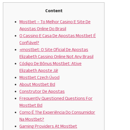
Content
Mostbet – To Melhor Casino E Site De
Apostas Online Do Brasil
O Cassino E Casa De Apostas Mostbet É
Confiável?
«mostbet: O Site Oficial De Apostas
Elizabeth Cassino Online Not Any Brasil
Código De Bônus Mostbet: Ative
Elizabeth Aposte Já!
Mostbet Czech Úvod
About Mostbet Bd
Construtor De Apostas
Frequently Questioned Questions For
Mostbet Bd
Como É The Experiência Do Consumidor
Na Mostbet?
Gaming Providers At Mostbet