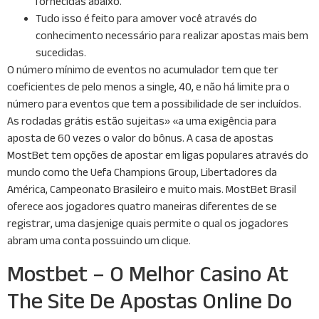
fornecidas abaixo.
Tudo isso é feito para amover você através do
conhecimento necessário para realizar apostas mais bem
sucedidas.
O número mínimo de eventos no acumulador tem que ter
coeficientes de pelo menos a single, 40, e não há limite pra o
número para eventos que tem a possibilidade de ser incluídos.
As rodadas grátis estão sujeitas» «a uma exigência para
aposta de 60 vezes o valor do bônus. A casa de apostas
MostBet tem opções de apostar em ligas populares através do
mundo como the Uefa Champions Group, Libertadores da
América, Campeonato Brasileiro e muito mais. MostBet Brasil
oferece aos jogadores quatro maneiras diferentes de se
registrar, uma dasjenige quais permite o qual os jogadores
abram uma conta possuindo um clique.
Mostbet – O Melhor Casino At
The Site De Apostas Online Do