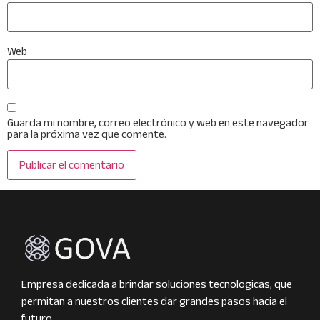
Web
Guarda mi nombre, correo electrónico y web en este navegador
para la próxima vez que comente.
Empresa dedicada a brindar soluciones tecnologicas, que
permitan a nuestros clientes dar grandes pasos hacia el
futuro.