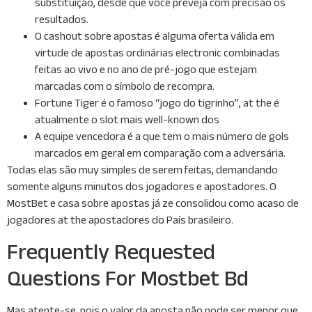
substituição, desde que você preveja com precisão os
resultados.
O cashout sobre apostas é alguma oferta válida em
virtude de apostas ordinárias electronic combinadas
feitas ao vivo e no ano de pré-jogo que estejam
marcadas com o símbolo de recompra.
Fortune Tiger é o famoso “jogo do tigrinho”, at the é
atualmente o slot mais well-known dos
A equipe vencedora é a que tem o mais número de gols
marcados em geral em comparação com a adversária.
Todas elas são muy simples de serem feitas, demandando
somente alguns minutos dos jogadores e apostadores. O
MostBet e casa sobre apostas já ze consolidou como acaso de
jogadores at the apostadores do País brasileiro.
Frequently Requested
Questions For Mostbet Bd
Mas atente-se, pois o valor da aposta não pode ser menor que