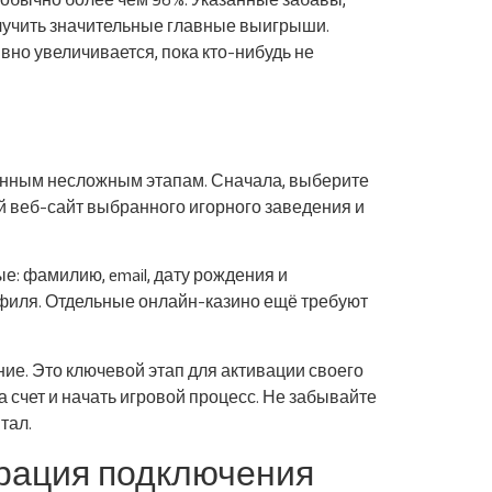
олучить значительные главные выигрыши.
о увеличивается, пока кто-нибудь не
лённым несложным этапам. Сначала, выберите
й веб-сайт выбранного игорного заведения и
: фамилию, email, дату рождения и
рофиля. Отдельные онлайн-казино ещё требуют
ие. Это ключевой этап для активации своего
 счет и начать игровой процесс. Не забывайте
тал.
врация подключения