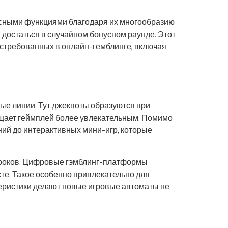
усными функциями благодаря их многообразию
т достаться в случайном бонусном раунде. Этот
стребованных в онлайн-гемблинге, включая
е линии. Тут джекпоты образуются при
ращает геймплей более увлекательным. Помимо
ий до интерактивных мини-игр, которые
игроков. Цифровые гэмблинг-платформы
те. Такое особенно привлекательно для
теристики делают новые игровые автоматы не