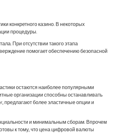
ики конкретного казино. В некоторых
ации процедуры.
ла. При отсутствии такого этапа
одтверждение помогает обеспечению безопасной
пластики остаются наиболее популярными
дитные организации способны останавливать
ler, предлагают более эластичные опции и
енциальности и минимальным сборам. Впрочем
отовы к тому, что цена цифровой валюты