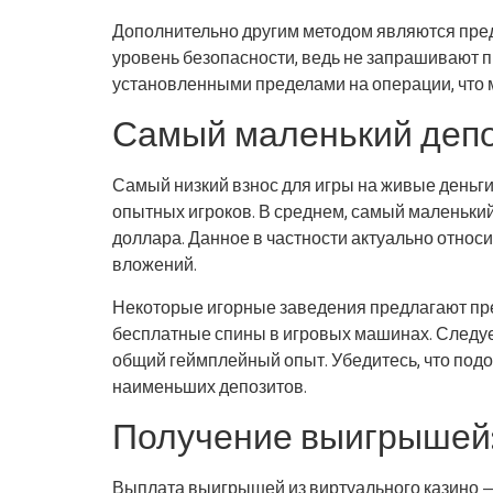
Дополнительно другим методом являются пред
уровень безопасности, ведь не запрашивают 
установленными пределами на операции, что 
Самый маленький депоз
Самый низкий взнос для игры на живые деньги
опытных игроков. В среднем, самый маленький 
доллара. Данное в частности актуально относ
вложений.
Некоторые игорные заведения предлагают пре
бесплатные спины в игровых машинах. Следует 
общий геймплейный опыт. Убедитесь, что под
наименьших депозитов.
Получение выигрышей:
Выплата выигрышей из виртуального казино — 