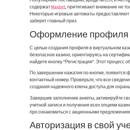
содержат
Maxbet
, притягивают внимание не т
Некоторые игровые автоматы предоставляют 
заберет главный приз.
Оформление профиля 
С целью создания профиля в виртуальном каз
безопасное казино, ориентируясь на сертифик
найдите кнопку "Регистрация". Этот процесс о
По завершении нажатия по кнопке, появится ф
контактный номер. Проверьте, что все сведен
создания надежного ключа доступа для охраны
Завершив заполнение анкеты, активируйте сво
учетной записи и получения всех опциям кази
про ознакомиться с акционными предложениям
Авторизация в свой уч