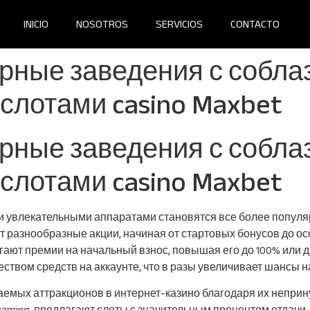
INICIO
NOSOTROS
SERVICIOS
CONTACTO
рные заведения с собл
слотами casino Maxbet
рные заведения с собл
слотами casino Maxbet
и увлекательными аппаратами становятся все более популя
ют разнообразные акции, начиная от стартовых бонусов до 
гают премии на начальный взнос, повышая его до 100% или 
еством средств на аккаунте, что в разы увеличивает шансы 
емых аттракционов в интернет-казино благодаря их непри
gaming, предлагают слоты с значительным процентом отдачи,