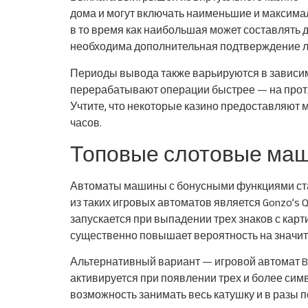
дома и могут включать наименьшие и максима
в то время как наибольшая может составлять 
необходима дополнительная подтверждение л
Периоды вывода также варьируются в зависимос
перерабатывают операции быстрее — на протя
Учтите, что некоторые казино предоставляют м
часов.
Топовые слотовые ма
Автоматы машины с бонусными функциями ста
из таких игровых автоматов является Gonzo’s Q
запускается при выпадении трех знаков с кар
существенно повышает вероятность на значит
Альтернативный вариант — игровой автомат Boo
активируется при появлении трех и более сим
возможность занимать весь катушку и в разы