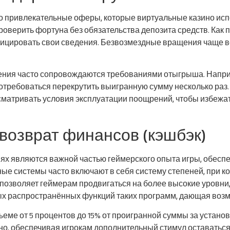
о привлекательные оферы, которые виртуальные казино исп
верить фортуна без обязательства депозита средств. Как 
рифицировать свои сведения. Безвозмездные вращения чаще в
ждения часто сопровождаются требованиями отыгрыша. Напри
отребоваться перекрутить выигранную сумму несколько раз
рассматривать условия эксплуатации поощрений, чтобы избе
возврат финансов (кэшбэк)
ях являются важной частью геймерского опыта игры, обесп
 системы часто включают в себя систему степеней, при кот
, позволяет геймерам продвигаться на более высокие уровн
мых распространённых функций таких программ, дающая возм
еме от 5 процентов до 15% от проигранной суммы за установ
но, обеспечивая игрокам дополнительный стимул оставатьс