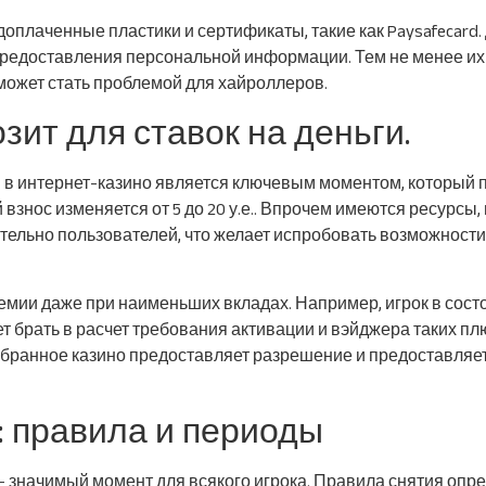
оплаченные пластики и сертификаты, такие как Paysafecard
предоставления персональной информации. Тем не менее и
может стать проблемой для хайроллеров.
ит для ставок на деньги.
 в интернет-казино является ключевым моментом, который пр
взнос изменяется от 5 до 20 у.е.. Впрочем имеются ресурсы,
ительно пользователей, что желает испробовать возможност
мии даже при наименьших вкладах. Например, игрок в состо
брать в расчет требования активации и вэйджера таких плюш
обранное казино предоставляет разрешение и предоставляе
 правила и периоды
значимый момент для всякого игрока. Правила снятия опре