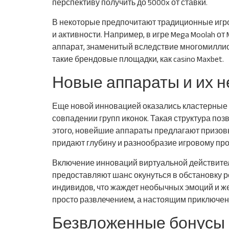
перспективу получить до 5000x от ставки.
В некоторые предпочитают традиционные игр
и активности. Например, в игре Mega Moolah о
аппарат, знаменитый вследствие многомилли
такие брендовые площадки, как casino Maxbet.
Новые аппараты и их 
Еще новой инновацией оказались кластерные
совпадении групп иконок. Такая структура по
этого, новейшие аппараты предлагают призов
придают глубину и разнообразие игровому про
Включение инноваций виртуальной действител
предоставляют шанс окунуться в обстановку р
индивидов, что жаждет необычных эмоций и же
просто развлечением, а настоящим приключен
Безвложенные бонусы 