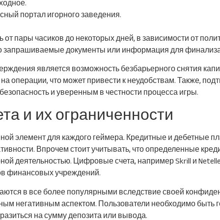
ходное.
ный портал игорного заведения.
 от пары часиков до некоторых дней, в зависимости от полит
но запрашиваемые документы или информация для финализ
дения является возможность безбарьерного снятия капита
 на операции, что может привести к неудобствам. Также, п
 безопасность и уверенным в честности процесса игры.
та и их ограниченности
овной элемент для каждого геймера. Кредитные и дебетные 
ативности. Впрочем стоит учитывать, что определенные кре
ной деятельностью. Цифровые счета, например Skrill и Netel
ов финансовых учреждений.
щаются в все более популярными вследствие своей конфид
ьным негативным аспектом. Пользователи необходимо быть г
тразиться на сумму депозита или вывода.