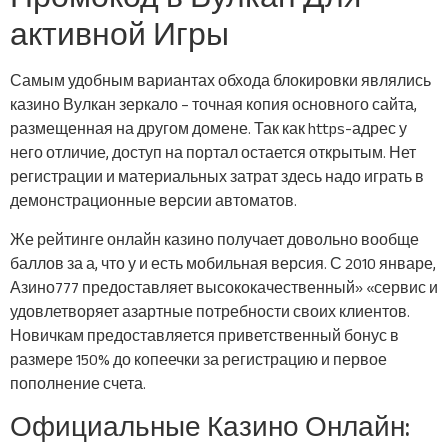
активной Игры
Самым удобным вариантах обхода блокировки являлись
казино Вулкан зеркало – точная копия основного сайта,
размещенная на другом домене. Так как https-адрес у
него отличие, доступ на портал остается открытым. Нет
регистрации и материальных затрат здесь надо играть в
демонстрационные версии автоматов.
Же рейтинге онлайн казино получает довольно вообще
баллов за а, что у и есть мобильная версия. С 2010 январе,
Азино777 предоставляет высококачественный» «сервис и
удовлетворяет азартные потребности своих клиентов.
Новичкам предоставляется приветственный бонус в
размере 150% до копеечки за регистрацию и первое
пополнение счета.
Официальные Казино Онлайн: