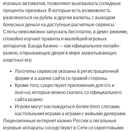
игровых автоматов, позволяют выигрывать солидные
проценты призовых. В которые есть возможность
развлекаться на рубли, и другие валюты, с выводом
бонусных деньги на доступные расчетные сервисы.
Слоты невозможно запускать бесплатно, в демо-режиме,
спокойно изучает правила и малейшей игровых
аппаратов. Банда Казино — как официальное онлайн-
казино, открывающее двери в мире захватывающих
азартных игр.
Логотипы сервисов указаны в регистрационной
форме и а шапке сайта со правой стороны.
Кроме того, существуют приложения для iOS и
Android, которые можно скачать со официального
сайта казино.
Игроки могут наслаждаться более 8500 слотами,
настольными играми а играми с живыми дилерами.
Лицензионные интернет казино России а легальные
игровые аппараты соседствуют в Сети со скриптовыми.