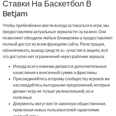
Ставки На Баскетбол В
Betjam
Чтобы пребезбожно могли всегда оставаться в игре, мы
предоставляем актуальные зеркала Pin Up казино. Они
позволяют обходили любые блокировки а предоставляют
полный доступ ко всем функциям сайта. Регистрация,
обналичивать, вывод средств а» «участие в акциях, всё
это доступно нет ограничений через рабочие зеркала.
Иногда всего новички делаются дополнительные
начисления к внесенной сумме а фриспины.
Присоединяйтесь второму сообществу игроков же
наслаждайтесь выгодными предложений, которые
делают игру не только увлекательной, но и
полезные.
Документы могут вести законную общественная,
привлекая новых пользователей гарантиями