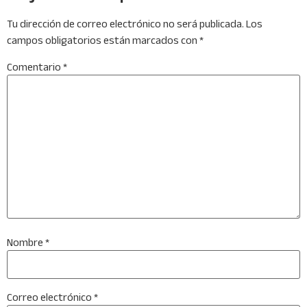
Tu dirección de correo electrónico no será publicada.
Los
campos obligatorios están marcados con
*
Comentario
*
Nombre
*
Correo electrónico
*