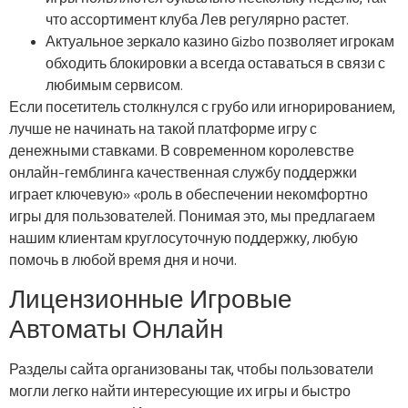
что ассортимент клуба Лев регулярно растет.
Актуальное зеркало казино Gizbo позволяет игрокам
обходить блокировки а всегда оставаться в связи с
любимым сервисом.
Если посетитель столкнулся с грубо или игнорированием,
лучше не начинать на такой платформе игру с
денежными ставками. В современном королевстве
онлайн-гемблинга качественная службу поддержки
играет ключевую» «роль в обеспечении некомфортно
игры для пользователей. Понимая это, мы предлагаем
нашим клиентам круглосуточную поддержку, любую
помочь в любой время дня и ночи.
Лицензионные Игровые
Автоматы Онлайн
Разделы сайта организованы так, чтобы пользователи
могли легко найти интересующие их игры и быстро