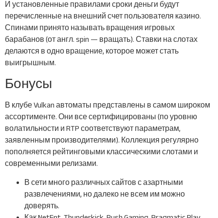
И установленные правилами сроки деньги будут
перечисленные на внешний счет пользователя казино.
Спинами принято называть вращения игровых
барабанов (от англ. spin — вращать). Ставки на слотах
делаются в одно вращение, которое может стать
выигрышным.
Бонусы
В клубе Vulkan автоматы представлены в самом широком
ассортименте. Они все сертифицированы (по уровню
волатильности и RTP соответствуют параметрам,
заявленным производителями). Коллекция регулярно
пополняется рейтинговыми классическими слотами и
современными релизами.
В сети много различных сайтов с азартными
развлечениями, но далеко не всем им можно
доверять.
Как NetEnt, Thunderkick, Push Gaming, Pragmatic Play,