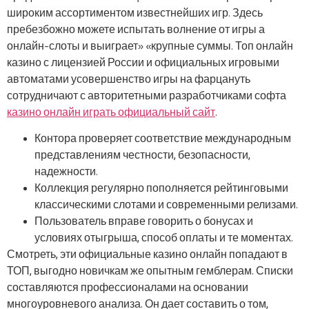
широким ассортиментом известнейших игр. Здесь
пребезбожно можете испытать волнение от игры а
онлайн-слоты и выиграет» «крупные суммы. Топ онлайн
казино с лицензией России и официальных игровыми
автоматами усовершенство игры на фарцануть
сотрудничают с авторитетными разработчиками софта
казино онлайн играть официальный сайт
.
Контора проверяет соответствие международным
представлениям честности, безопасности,
надежности.
Коллекция регулярно пополняется рейтинговыми
классическими слотами и современными релизами.
Пользователь вправе говорить о бонусах и
условиях отыгрыша, способ оплаты и те моментах.
Смотреть, эти официальные казино онлайн попадают в
ТОП, выгодно новичкам же опытным гемблерам. Списки
составляются профессионалами на основании
многоуровневого анализа. Он дает составить о том,