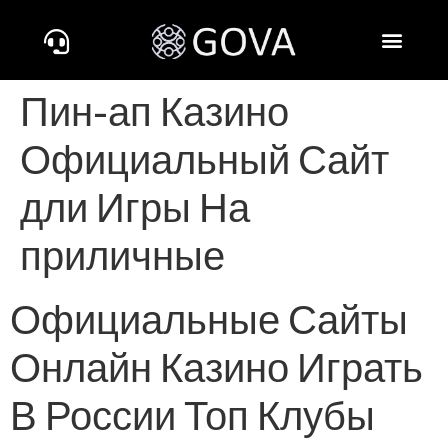
Пин-ап Казино
Официальный Сайт
дли Игры На
приличные
Официальные Сайты
Онлайн Казино Играть
В России Топ Клубы