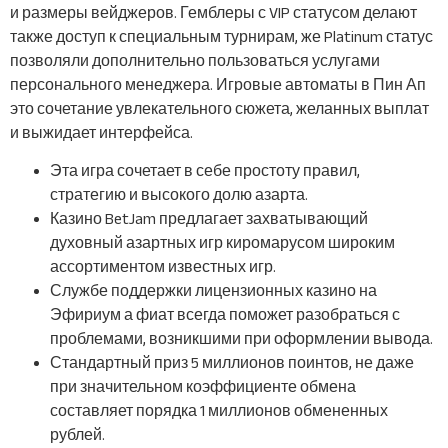
и размеры вейджеров. Гемблеры с VIP статусом делают
также доступ к специальным турнирам, же Platinum статус
позволяли дополнительно пользоваться услугами
персонального менеджера. Игровые автоматы в Пин Ап
это сочетание увлекательного сюжета, желанных выплат
и выжидает интерфейса.
Эта игра сочетает в себе простоту правил,
стратегию и высокого долю азарта.
Казино BetJam предлагает захватывающий
духовный азартных игр киромарусом широким
ассортиментом известных игр.
Службе поддержки лицензионных казино на
Эфириум а фиат всегда поможет разобраться с
проблемами, возникшими при оформлении вывода.
Стандартный приз 5 миллионов поинтов, не даже
при значительном коэффициенте обмена
составляет порядка 1 миллионов обмененных
рублей.