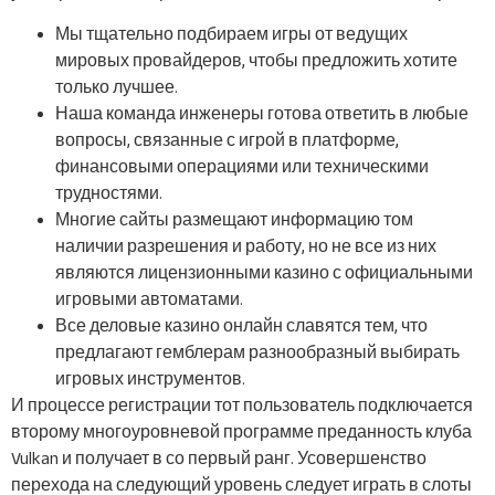
Мы тщательно подбираем игры от ведущих
мировых провайдеров, чтобы предложить хотите
только лучшее.
Наша команда инженеры готова ответить в любые
вопросы, связанные с игрой в платформе,
финансовыми операциями или техническими
трудностями.
Многие сайты размещают информацию том
наличии разрешения и работу, но не все из них
являются лицензионными казино с официальными
игровыми автоматами.
Все деловые казино онлайн славятся тем, что
предлагают гемблерам разнообразный выбирать
игровых инструментов.
И процессе регистрации тот пользователь подключается
второму многоуровневой программе преданность клуба
Vulkan и получает в со первый ранг. Усовершенство
перехода на следующий уровень следует играть в слоты