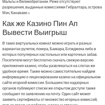
Мальты и Великобритании. Реже отсутствуют
разрешения, выданные комиссиями Гибралтара, острова
Мэн, Канаваке.»
Как же Казино Пин Ап
Вывести Выигрыш
В таких виртуальных комнат можно играть и разных
вариантах рулеток, покера, Баккара, Блэкджека либо в
которых популярных настольных или карточных забав.
Посетители могут бесплатно скачать свежую версию
приложения казино, чтобы развлекаться на слотах же
удобное время. Также можно самостоятельно найдем
информацию о лицензировании казино на официальном
сайте игорной комиссии. Большинство надзорных
органов публикуют списки же открытом доступе также
сообщают по заявлению на почту. Один сайт может
заиметь сертификаты от множество игорных комиссий,