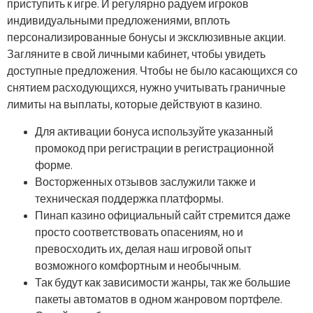
приступить к игре. И регулярно радуем игроков
индивидуальными предложениями, вплоть
персонализированные бонусы и эксклюзивные акции.
Загляните в свой личными кабинет, чтобы увидеть
доступные предложения. Чтобы не было касающихся со
снятием расходующихся, нужно учитывать граничные
лимиты на выплаты, которые действуют в казино.
Для активации бонуса используйте указанный
промокод при регистрации в регистрационной
форме.
Восторженных отзывов заслужили также и
техническая поддержка платформы.
Пинап казино официальный сайт стремится даже
просто соответствовать опасениям, но и
превосходить их, делая наш игровой опыт
возможного комфортным и необычным.
Так будут как зависимости жанры, так же большие
пакеты автоматов в одном жанровом портфеле.