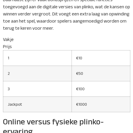
toegevoegd aan de digitale versies van plinko, wat de kansen op
winnen verder vergroot. Dit voegt een extra laag van opwinding
toe aan het spel, waardoor spelers aangemoedigd worden om
terug te keren voor meer.
Vakje
Prijs
1
€10
2
€50
3
€100
Jackpot
€1000
Online versus fysieke plinko-
ervaring