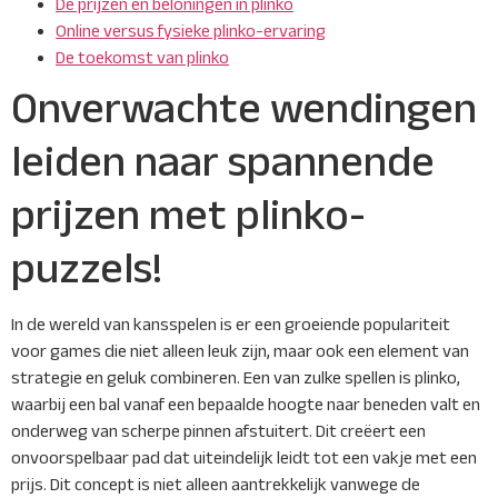
De prijzen en beloningen in plinko
Online versus fysieke plinko-ervaring
De toekomst van plinko
Onverwachte wendingen
leiden naar spannende
prijzen met plinko-
puzzels!
In de wereld van kansspelen is er een groeiende populariteit
voor games die niet alleen leuk zijn, maar ook een element van
strategie en geluk combineren. Een van zulke spellen is plinko,
waarbij een bal vanaf een bepaalde hoogte naar beneden valt en
onderweg van scherpe pinnen afstuitert. Dit creëert een
onvoorspelbaar pad dat uiteindelijk leidt tot een vakje met een
prijs. Dit concept is niet alleen aantrekkelijk vanwege de