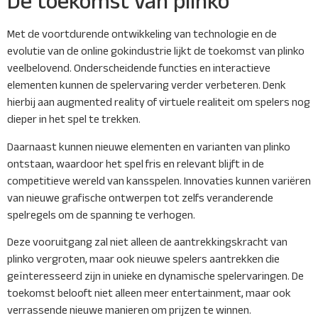
De toekomst van plinko
Met de voortdurende ontwikkeling van technologie en de
evolutie van de online gokindustrie lijkt de toekomst van plinko
veelbelovend. Onderscheidende functies en interactieve
elementen kunnen de spelervaring verder verbeteren. Denk
hierbij aan augmented reality of virtuele realiteit om spelers nog
dieper in het spel te trekken.
Daarnaast kunnen nieuwe elementen en varianten van plinko
ontstaan, waardoor het spel fris en relevant blijft in de
competitieve wereld van kansspelen. Innovaties kunnen variëren
van nieuwe grafische ontwerpen tot zelfs veranderende
spelregels om de spanning te verhogen.
Deze vooruitgang zal niet alleen de aantrekkingskracht van
plinko vergroten, maar ook nieuwe spelers aantrekken die
geïnteresseerd zijn in unieke en dynamische spelervaringen. De
toekomst belooft niet alleen meer entertainment, maar ook
verrassende nieuwe manieren om prijzen te winnen.