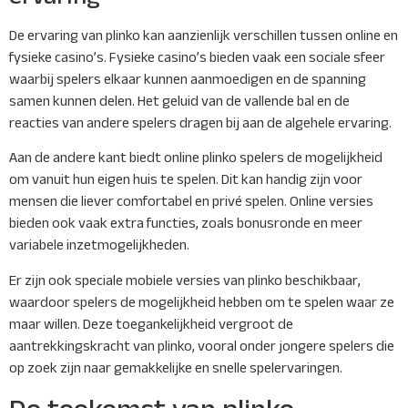
De ervaring van plinko kan aanzienlijk verschillen tussen online en
fysieke casino’s. Fysieke casino’s bieden vaak een sociale sfeer
waarbij spelers elkaar kunnen aanmoedigen en de spanning
samen kunnen delen. Het geluid van de vallende bal en de
reacties van andere spelers dragen bij aan de algehele ervaring.
Aan de andere kant biedt online plinko spelers de mogelijkheid
om vanuit hun eigen huis te spelen. Dit kan handig zijn voor
mensen die liever comfortabel en privé spelen. Online versies
bieden ook vaak extra functies, zoals bonusronde en meer
variabele inzetmogelijkheden.
Er zijn ook speciale mobiele versies van plinko beschikbaar,
waardoor spelers de mogelijkheid hebben om te spelen waar ze
maar willen. Deze toegankelijkheid vergroot de
aantrekkingskracht van plinko, vooral onder jongere spelers die
op zoek zijn naar gemakkelijke en snelle spelervaringen.