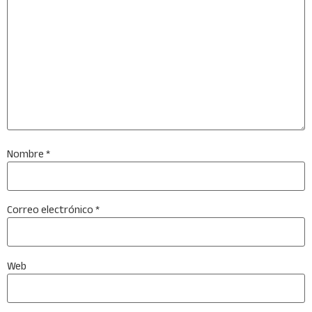
Nombre
*
Correo electrónico
*
Web