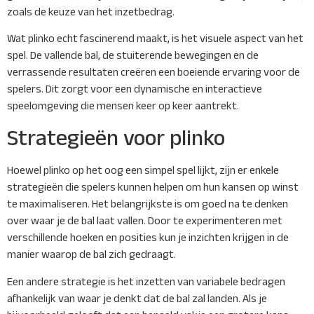
zoals de keuze van het inzetbedrag.
Wat plinko echt fascinerend maakt, is het visuele aspect van het
spel. De vallende bal, de stuiterende bewegingen en de
verrassende resultaten creëren een boeiende ervaring voor de
spelers. Dit zorgt voor een dynamische en interactieve
speelomgeving die mensen keer op keer aantrekt.
Strategieën voor plinko
Hoewel plinko op het oog een simpel spel lijkt, zijn er enkele
strategieën die spelers kunnen helpen om hun kansen op winst
te maximaliseren. Het belangrijkste is om goed na te denken
over waar je de bal laat vallen. Door te experimenteren met
verschillende hoeken en posities kun je inzichten krijgen in de
manier waarop de bal zich gedraagt.
Een andere strategie is het inzetten van variabele bedragen
afhankelijk van waar je denkt dat de bal zal landen. Als je