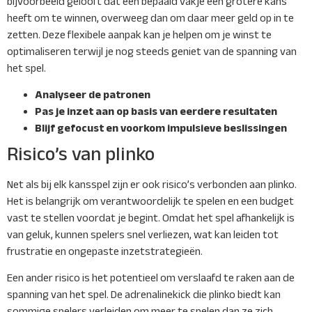
bijvoorbeeld gelooft dat een bepaald vakje een grotere kans
heeft om te winnen, overweeg dan om daar meer geld op in te
zetten. Deze flexibele aanpak kan je helpen om je winst te
optimaliseren terwijl je nog steeds geniet van de spanning van
het spel.
Analyseer de patronen
Pas je inzet aan op basis van eerdere resultaten
Blijf gefocust en voorkom impulsieve beslissingen
Risico’s van plinko
Net als bij elk kansspel zijn er ook risico’s verbonden aan plinko.
Het is belangrijk om verantwoordelijk te spelen en een budget
vast te stellen voordat je begint. Omdat het spel afhankelijk is
van geluk, kunnen spelers snel verliezen, wat kan leiden tot
frustratie en ongepaste inzetstrategieën.
Een ander risico is het potentieel om verslaafd te raken aan de
spanning van het spel. De adrenalinekick die plinko biedt kan
sommige spelers verleiden om meer te spelen dan ze zich