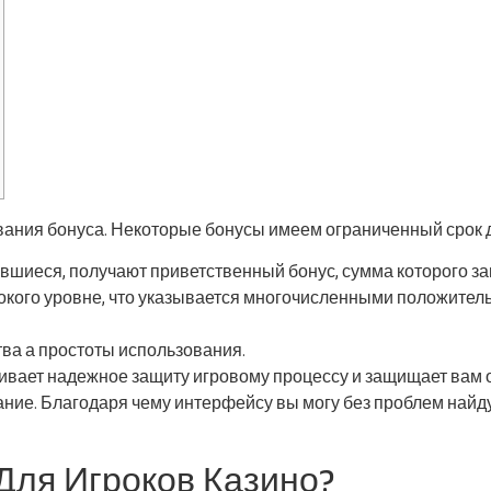
вания бонуса. Некоторые бонусы имеем ограниченный срок д
авшиеся, получают приветственный бонус, сумма которого за
окого уровне, что указывается многочисленными положител
тва а простоты использования.
вает надежное защиту игровому процессу и защищает вам 
ание. Благодаря чему интерфейсу вы могу без проблем най
Для Игроков Казино?