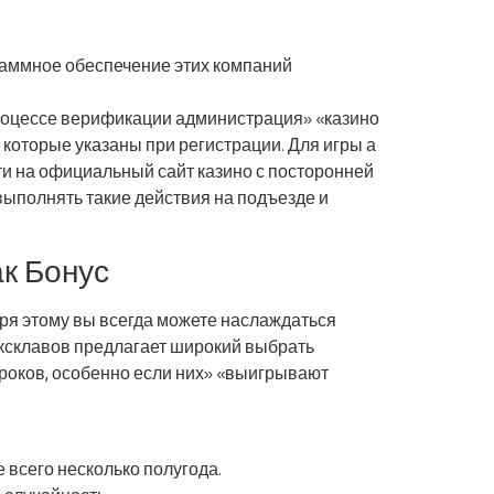
раммное обеспечение этих компаний
роцессе верификации администрация» «казино
которые указаны при регистрации. Для игры а
ти на официальный сайт казино с посторонней
выполнять такие действия на подъезде и
к Бонус
ря этому вы всегда можете наслаждаться
эксклавов предлагает широкий выбрать
роков, особенно если них» «выигрывают
 всего несколько полугода.