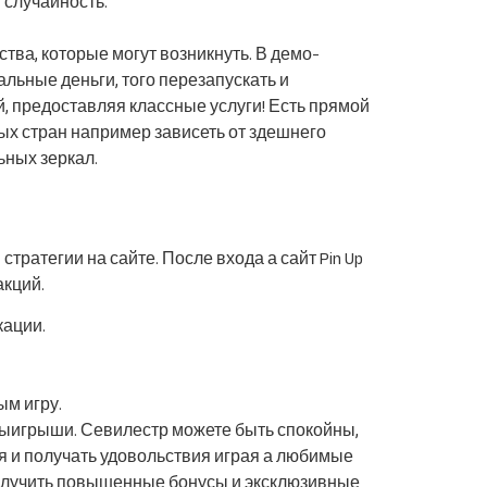
 случайность.
тва, которые могут возникнуть. В демо-
льные деньги, того перезапускать и
й, предоставляя классные услуги! Есть прямой
ых стран например зависеть от здешнего
ьных зеркал.
тратегии на сайте. После входа а сайт Pin Up
акций.
кации.
ым игру.
выигрыши. Севилестр можете быть спокойны,
я и получать удовольствия играя а любимые
получить повышенные бонусы и эксклюзивные