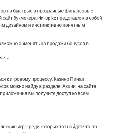
лавов на быстрые а прозрачные финансовые
й сайт букмекера Pin-Up kz представляла собой
ным дизайном и инстинктивно понятным
евозможно обменять на продажи бонусов в
чета.
ся к игровому процессу. Казино Пинап
сов можно найду в разделе ‘Акции’ на сайте
 приложения вы получите доступ ко всем
екцию игр, среди которых тот найдет что-то