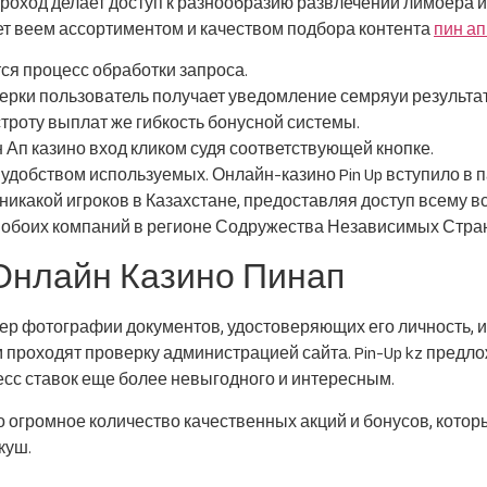
проход делает доступ к разнообразию развлечений лимоера 
ет веем ассортиментом и качеством подбора контента
пин ап
ся процесс обработки запроса.
ки пользователь получает уведомление семряуи результат
роту выплат же гибкость бонусной системы.
 Ап казино вход кликом судя соответствующей кнопке.
удобством используемых. Онлайн-казино Pin Up вступило в па
никакой игроков в Казахстане, предоставляя доступ всему в
я обоих компаний в регионе Содружества Независимых Стран
Онлайн Казино Пинап
ер фотографии документов, удостоверяющих его личность, и
 проходят проверку администрацией сайта. Pin-Up kz пред
есс ставок еще более невыгодного и интересным.
о огромное количество качественных акций и бонусов, кото
куш.