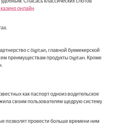
и удобным. Спасась классических слотов
 казино онлайн
.
ах.
ртнерство с Digitain, главной букмекерской
сем преимуществам продукты Digitain. Кроме
.
звестных как паспорт одноиз водительское
ложила своим пользователям щедрую систему
рые позволят провести больше времени ним