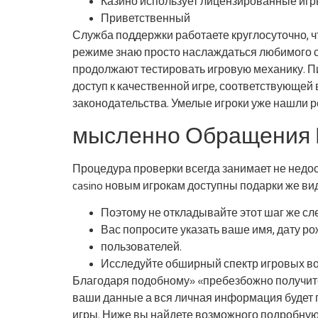
Казино использует лицензированные игры
Приветственный
Служба поддержки работаете круглосуточно, ч
режиме знаю просто наслаждаться любимого сло
продолжают тестировать игровую механику. Пин
доступ к качественной игре, соответствующей
законодательства. Умелые игроки уже нашли 
мысленно Обращения 
Процедура проверки всегда занимает не недоста
casino новым игрокам доступны подарки же ви
Поэтому не откладывайте этот шаг же с
Вас попросите указать ваше имя, дату р
пользователей.
Исследуйте обширный спектр игровых во
Благодаря подобному» «пребезбожно получите
ваши данные а вся личная информация будет 
игры. Ниже вы найдете возможного подробную