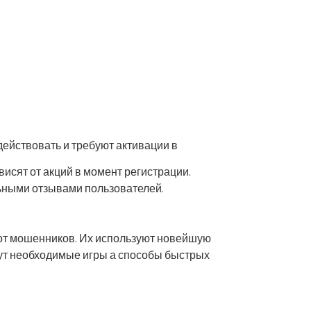
ействовать и требуют активации в
висят от акций в момент регистрации.
ьными отзывами пользователей.
от мошенников. Их используют новейшую
дут необходимые игры а способы быстрых