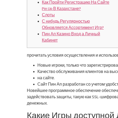
Как Пройти Регистрацию На Сайте
Pin Up В Казахстане?
Слоты
С нибудь Регулярностью
Обновляется Ассортимент Игр?
Пин Ап Казино Вход а Личный
Кабинет
прочитать условия осуществления и использо
Новые игроки, только что зарегистриров
Качество обслуживания клиентов на выс
на сайте.
Сайт Пин Ап разработан со учетом удобс
Новейшее программное обеспечение обеспечи
задействовать защиты, такую как SSL-шифров
денежных.
Какие Игры доступной 