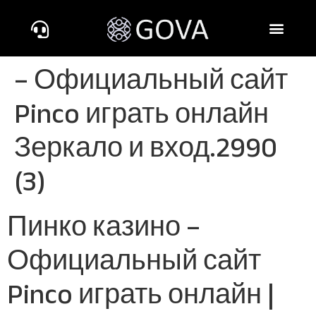
– Официальный сайт
Pinco играть онлайн
Зеркало и вход.2990
(3)
Пинко казино –
Официальный сайт
Pinco играть онлайн |