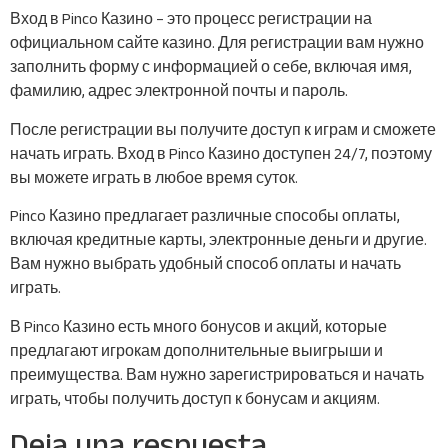
Вход в Pinco Казино – это процесс регистрации на
официальном сайте казино. Для регистрации вам нужно
заполнить форму с информацией о себе, включая имя,
фамилию, адрес электронной почты и пароль.
После регистрации вы получите доступ к играм и сможете
начать играть. Вход в Pinco Казино доступен 24/7, поэтому
вы можете играть в любое время суток.
Pinco Казино предлагает различные способы оплаты,
включая кредитные карты, электронные деньги и другие.
Вам нужно выбрать удобный способ оплаты и начать
играть.
В Pinco Казино есть много бонусов и акций, которые
предлагают игрокам дополнительные выигрыши и
преимущества. Вам нужно зарегистрироваться и начать
играть, чтобы получить доступ к бонусам и акциям.
Deja una respuesta