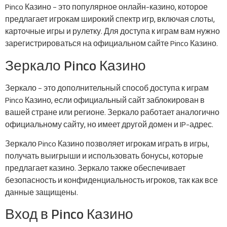
Pinco Казино – это популярное онлайн-казино, которое
предлагает игрокам широкий спектр игр, включая слоты,
карточные игры и рулетку. Для доступа к играм вам нужно
зарегистрироваться на официальном сайте Pinco Казино.
Зеркало Pinco Казино
Зеркало – это дополнительный способ доступа к играм
Pinco Казино, если официальный сайт заблокирован в
вашей стране или регионе. Зеркало работает аналогично
официальному сайту, но имеет другой домен и IP-адрес.
Зеркало Pinco Казино позволяет игрокам играть в игры,
получать выигрыши и использовать бонусы, которые
предлагает казино. Зеркало также обеспечивает
безопасность и конфиденциальность игроков, так как все
данные защищены.
Вход в Pinco Казино