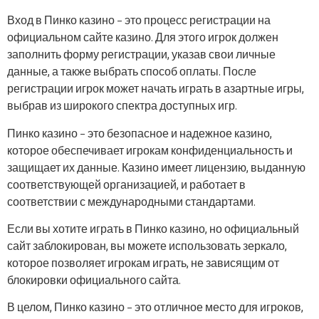
Вход в Пинко казино – это процесс регистрации на
официальном сайте казино. Для этого игрок должен
заполнить форму регистрации, указав свои личные
данные, а также выбрать способ оплаты. После
регистрации игрок может начать играть в азартные игры,
выбрав из широкого спектра доступных игр.
Пинко казино – это безопасное и надежное казино,
которое обеспечивает игрокам конфиденциальность и
защищает их данные. Казино имеет лицензию, выданную
соответствующей организацией, и работает в
соответствии с международными стандартами.
Если вы хотите играть в Пинко казино, но официальный
сайт заблокирован, вы можете использовать зеркало,
которое позволяет игрокам играть, не зависящим от
блокировки официального сайта.
В целом, Пинко казино – это отличное место для игроков,