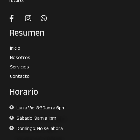
futuro.
Resumen
Inicio
Nosotros
Servicios
Contacto
Horario
Lun a Vie: 8:30am a 6pm
Sábado: 9am a 1pm
Domingo: No se labora