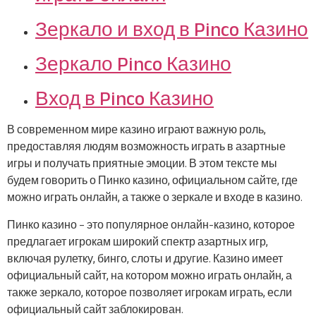
Зеркало и вход в Pinco Казино
Зеркало Pinco Казино
Вход в Pinco Казино
В современном мире казино играют важную роль,
предоставляя людям возможность играть в азартные
игры и получать приятные эмоции. В этом тексте мы
будем говорить о Пинко казино, официальном сайте, где
можно играть онлайн, а также о зеркале и входе в казино.
Пинко казино – это популярное онлайн-казино, которое
предлагает игрокам широкий спектр азартных игр,
включая рулетку, бинго, слоты и другие. Казино имеет
официальный сайт, на котором можно играть онлайн, а
также зеркало, которое позволяет игрокам играть, если
официальный сайт заблокирован.