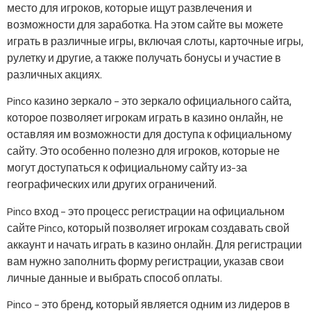
место для игроков, которые ищут развлечения и
возможности для заработка. На этом сайте вы можете
играть в различные игры, включая слоты, карточные игры,
рулетку и другие, а также получать бонусы и участие в
различных акциях.
Pinco казино зеркало – это зеркало официального сайта,
которое позволяет игрокам играть в казино онлайн, не
оставляя им возможности для доступа к официальному
сайту. Это особенно полезно для игроков, которые не
могут доступаться к официальному сайту из-за
географических или других ограничений.
Pinco вход – это процесс регистрации на официальном
сайте Pinco, который позволяет игрокам создавать свой
аккаунт и начать играть в казино онлайн. Для регистрации
вам нужно заполнить форму регистрации, указав свои
личные данные и выбрать способ оплаты.
Pinco – это бренд, который является одним из лидеров в