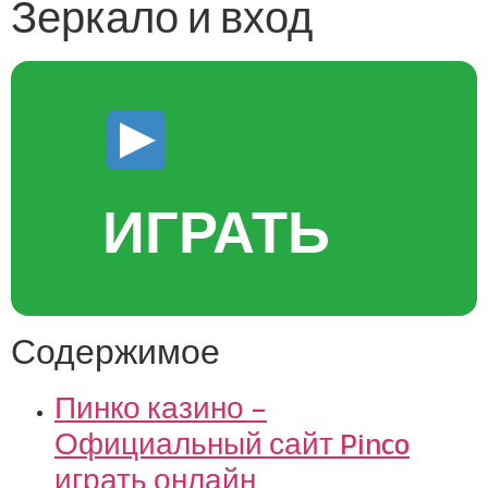
Зеркало и вход
ИГРАТЬ
Содержимое
Пинко казино –
Официальный сайт Pinco
играть онлайн