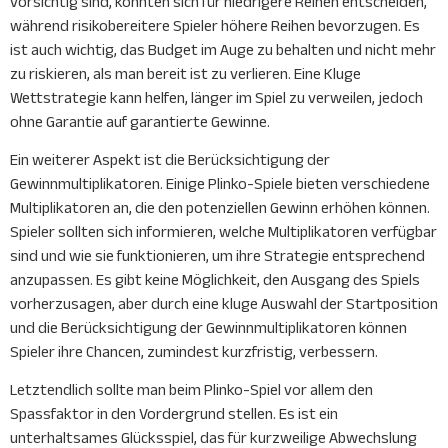
vorsichtig sind, könnten sich für niedrigere Reihen entscheiden,
während risikobereitere Spieler höhere Reihen bevorzugen. Es
ist auch wichtig, das Budget im Auge zu behalten und nicht mehr
zu riskieren, als man bereit ist zu verlieren. Eine Kluge
Wettstrategie kann helfen, länger im Spiel zu verweilen, jedoch
ohne Garantie auf garantierte Gewinne.
Ein weiterer Aspekt ist die Berücksichtigung der
Gewinnmultiplikatoren. Einige Plinko-Spiele bieten verschiedene
Multiplikatoren an, die den potenziellen Gewinn erhöhen können.
Spieler sollten sich informieren, welche Multiplikatoren verfügbar
sind und wie sie funktionieren, um ihre Strategie entsprechend
anzupassen. Es gibt keine Möglichkeit, den Ausgang des Spiels
vorherzusagen, aber durch eine kluge Auswahl der Startposition
und die Berücksichtigung der Gewinnmultiplikatoren können
Spieler ihre Chancen, zumindest kurzfristig, verbessern.
Letztendlich sollte man beim Plinko-Spiel vor allem den
Spassfaktor in den Vordergrund stellen. Es ist ein
unterhaltsames Glücksspiel, das für kurzweilige Abwechslung