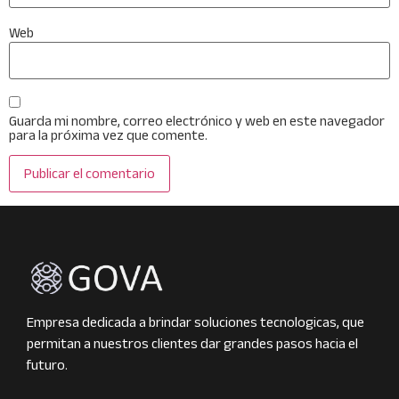
Web
Guarda mi nombre, correo electrónico y web en este navegador
para la próxima vez que comente.
Empresa dedicada a brindar soluciones tecnologicas, que
permitan a nuestros clientes dar grandes pasos hacia el
futuro.