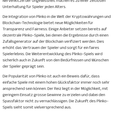
Nervenkitzel der Ungewissheit machen es zu einer zeitlosen
Unterhaltung für Spieler jeden Alters.
Die Integration von Plinko in die Welt der Kryptowährungen und
Blockchain-Technologie bietet neue Möglichkeiten für
Transparenz und Fairness. Einige Anbieter setzen bereits auf
dezentrale Plinko-Spiele, bei denen die Ergebnisse durch einen
Zufallsgenerator auf der Blockchain verifiziert werden. Dies
erhöht das Vertrauen der Spieler und sorgt für ein faires
Spielerlebnis. Die Weiterentwicklung des Plinko-Spiels wird
sicherlich auch in Zukunft von den Bedürfnissen und Wünschen
der Spieler geprägt sein.
Die Popularität von Plinko ist auch ein Beweis dafür, dass
einfache Spiele mit einem hohen Glücksfaktor immer noch sehr
ansprechend sein können. Der Reiz liegt in der Möglichkeit, mit
geringem Einsatz grosse Gewinne zu erzielen und dabei den
Spassfaktor nicht zu vernachlässigen. Die Zukunft des Plinko-
Spiels sieht somit vielversprechend aus.