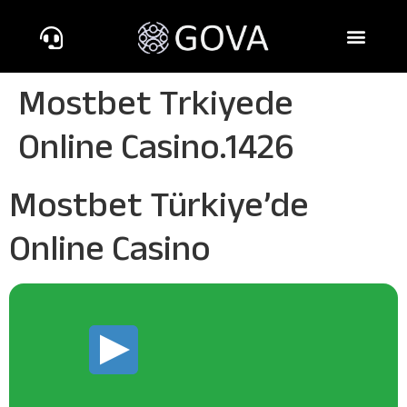
Mostbet Trkiyede
Online Casino.1426
Mostbet Türkiye’de
Online Casino