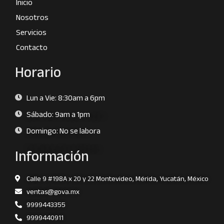
Inicio
Nosotros
Servicios
Contacto
Horario
Lun a Vie: 8:30am a 6pm
Sábado: 9am a 1pm
Domingo: No se labora
Información
Calle 9 #198A x 20 y 22 Montevideo, Mérida, Yucatán, México
ventas@gova.mx
9999443355
9999440911