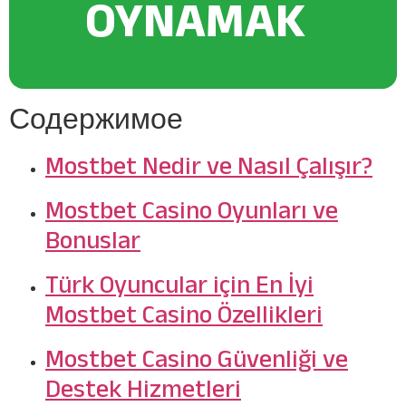
OYNAMAK
Содержимое
Mostbet Nedir ve Nasıl Çalışır?
Mostbet Casino Oyunları ve
Bonuslar
Türk Oyuncular için En İyi
Mostbet Casino Özellikleri
Mostbet Casino Güvenliği ve
Destek Hizmetleri