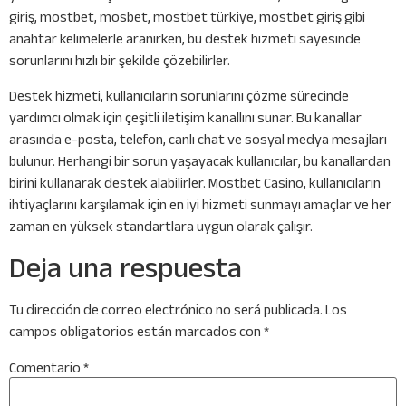
giriş, mostbet, mosbet, mostbet türkiye, mostbet giriş gibi
anahtar kelimelerle aranırken, bu destek hizmeti sayesinde
sorunlarını hızlı bir şekilde çözebilirler.
Destek hizmeti, kullanıcıların sorunlarını çözme sürecinde
yardımcı olmak için çeşitli iletişim kanallını sunar. Bu kanallar
arasında e-posta, telefon, canlı chat ve sosyal medya mesajları
bulunur. Herhangi bir sorun yaşayacak kullanıcılar, bu kanallardan
birini kullanarak destek alabilirler. Mostbet Casino, kullanıcıların
ihtiyaçlarını karşılamak için en iyi hizmeti sunmayı amaçlar ve her
zaman en yüksek standartlara uygun olarak çalışır.
Deja una respuesta
Tu dirección de correo electrónico no será publicada.
Los
campos obligatorios están marcados con
*
Comentario
*