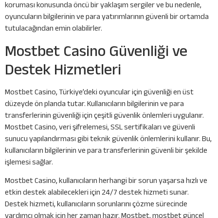
koruması konusunda öncü bir yaklaşım sergiler ve bu nedenle,
oyuncuların bilgilerinin ve para yatırımlarının güvenli bir ortamda
tutulacağından emin olabilirler.
Mostbet Casino Güvenliği ve
Destek Hizmetleri
Mostbet Casino, Türkiye’deki oyuncular için güvenliği en üst
düzeyde ön planda tutar. Kullanıcıların bilgilerinin ve para
transferlerinin güvenliği için çeşitli güvenlik önlemleri uygulanır.
Mostbet Casino, veri şifrelemesi, SSL sertifikaları ve güvenli
sunucu yapılandırması gibi teknik güvenlik önlemlerini kullanır. Bu,
kullanıcıların bilgilerinin ve para transferlerinin güvenli bir şekilde
işlemesi sağlar.
Mostbet Casino, kullanıcıların herhangi bir sorun yaşarsa hızlı ve
etkin destek alabilecekleri için 24/7 destek hizmeti sunar.
Destek hizmeti, kullanıcıların sorunlarını çözme sürecinde
yardımcı olmak için her zaman hazır. Mostbet, mostbet güncel