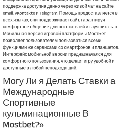
поддержка доступна денно через живой чат на сайте,
email, VKontakte и Telegram. Помощь предоставляется в
всех языках, они поддерживает сайт, гарантируя
комфортное общение дли посетителей из лучших стан.
Мобильная версия игровой платформы МостБет
позволяет пользователям пользоваться всеми
функциями же сервисами со смартфонов и планшетов.
Интерфейс мобильной версии предназначался для
комфортного пользования, что делает игру удобной и
доступные в любой неподходящий.
Могу Ли я Делать Ставки а
Международные
Спортивные
кульминационные В
Mostbet?»