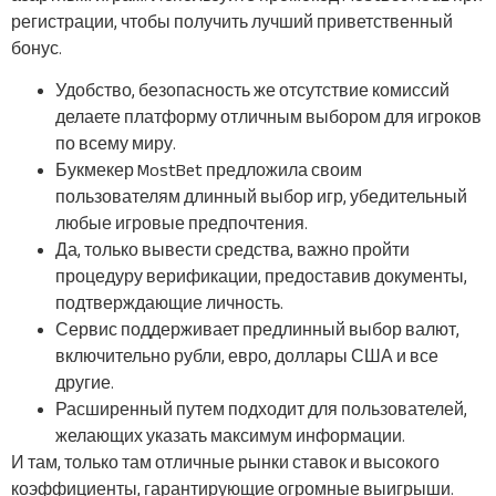
регистрации, чтобы получить лучший приветственный
бонус.
Удобство, безопасность же отсутствие комиссий
делаете платформу отличным выбором для игроков
по всему миру.
Букмекер MostBet предложила своим
пользователям длинный выбор игр, убедительный
любые игровые предпочтения.
Да, только вывести средства, важно пройти
процедуру верификации, предоставив документы,
подтверждающие личность.
Сервис поддерживает предлинный выбор валют,
включительно рубли, евро, доллары США и все
другие.
Расширенный путем подходит для пользователей,
желающих указать максимум информации.
И там, только там отличные рынки ставок и высокого
коэффициенты, гарантирующие огромные выигрыши.