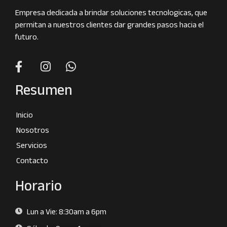
Empresa dedicada a brindar soluciones tecnologicas, que
permitan a nuestros clientes dar grandes pasos hacia el
futuro.
Resumen
Inicio
Nosotros
Servicios
Contacto
Horario
Lun a Vie: 8:30am a 6pm