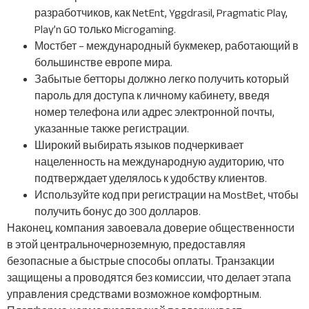
разработчиков, как NetEnt, Yggdrasil, Pragmatic Play,
Play’n GO только Microgaming.
Мостбет – международный букмекер, работающий в
большинстве европе мира.
Забытые бетторы должно легко получить который
пароль для доступа к личному кабинету, введя
номер телефона или адрес электронной почты,
указанные также регистрации.
Широкий выбирать языков подчеркивает
нацеленность на международную аудиторию, что
подтверждает уделялось к удобству клиентов.
Используйте код при регистрации на MostBet, чтобы
получить бонус до 300 долларов.
Наконец, компания завоевала доверие общественности
в этой центральночерноземную, предоставляя
безопасные а быстрые способы оплаты. Транзакции
защищены а проводятся без комиссии, что делает этапа
управления средствами возможное комфортным.