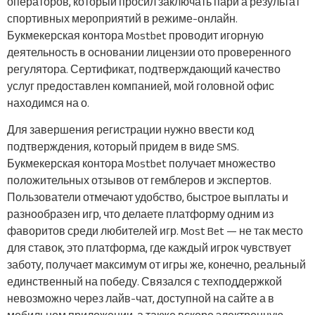
операторов, который просил заключать пари а результат
спортивных мероприятий в режиме-онлайн.
Букмекерская контора Mostbet проводит игорную
деятельность в основании лицензии ото проверенного
регулятора. Сертификат, подтверждающий качество
услуг предоставлен компанией, мой головной офис
находимся на о.
Для завершения регистрации нужно ввести код
подтверждения, который придем в виде SMS.
Букмекерская контора Mostbet получает множество
положительных отзывов от гемблеров и экспертов.
Пользователи отмечают удобство, быстрое выплаты и
разнообразен игр, что делаете платформу одним из
фаворитов среди любителей игр. Most Bet — не так место
для ставок, это платформа, где каждый игрок чувствует
заботу, получает максимум от игры же, конечно, реальный
единственный на победу. Связался с техподдержкой
невозможно через лайв-чат, доступной на сайте а в