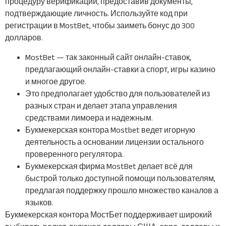
процедуру верификации, предоставив документы,
подтверждающие личность. Используйте код при
регистрации в MostBet, чтобы заиметь бонус до 300
долларов.
MostBet — так законный сайт онлайн-ставок,
предлагающий онлайн-ставки а спорт, игры казино
и многое другое.
Это предполагает удобство для пользователей из
разных стран и делает этапа управления
средствами лимоера и надежным.
Букмекерская контора Mostbet ведет игорную
деятельность а основании лицензии остального
проверенного регулятора.
Букмекерская фирма MostBet делает всё для
быстрой только доступной помощи пользователям,
предлагая поддержку прошло множество каналов а
языков.
Букмекерская контора МостБет поддерживает широкий