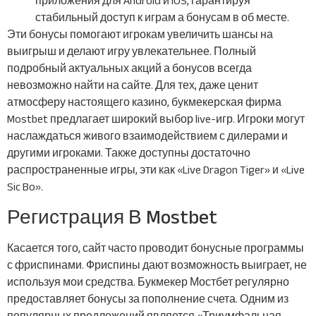
приложения для Android и iOS, гарантируя
стабильный доступ к играм а бонусам в об месте.
Эти бонусы помогают игрокам увеличить шансы на
выигрыш и делают игру увлекательнее. Полный
подробный актуальных акций а бонусов всегда
невозможно найти на сайте. Для тех, даже ценит
атмосферу настоящего казино, букмекерская фирма
Mostbet предлагает широкий выбор live-игр. Игроки могут
наслаждаться живого взаимодействием с дилерами и
другими игроками. Также доступны достаточно
распространенные игры, эти как «Live Dragon Tiger» и «Live
Sic Bo».
Регистрация В Mostbet
Касается того, сайт часто проводит бонусные программы
с фриспинами. Фриспины дают возможность выиграет, не
используя мои средства. Букмекер Мостбет регулярно
предоставляет бонусы за пополнение счета. Одним из
популярных предложений является «Триумфальная