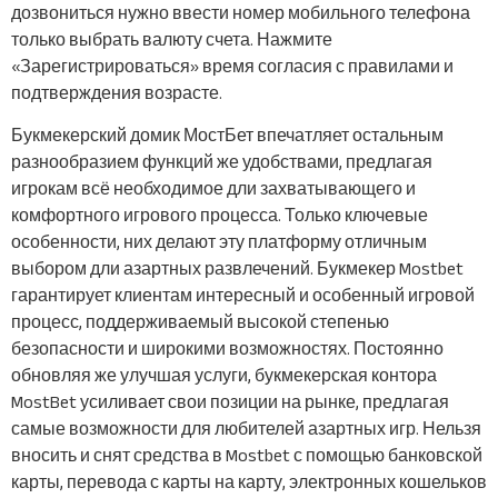
дозвониться нужно ввести номер мобильного телефона
только выбрать валюту счета. Нажмите
«Зарегистрироваться» время согласия с правилами и
подтверждения возрасте.
Букмекерский домик МостБет впечатляет остальным
разнообразием функций же удобствами, предлагая
игрокам всё необходимое дли захватывающего и
комфортного игрового процесса. Только ключевые
особенности, них делают эту платформу отличным
выбором дли азартных развлечений. Букмекер Mostbet
гарантирует клиентам интересный и особенный игровой
процесс, поддерживаемый высокой степенью
безопасности и широкими возможностях. Постоянно
обновляя же улучшая услуги, букмекерская контора
MostBet усиливает свои позиции на рынке, предлагая
самые возможности для любителей азартных игр. Нельзя
вносить и снят средства в Mostbet с помощью банковской
карты, перевода с карты на карту, электронных кошельков