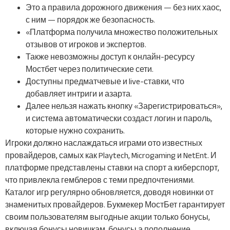
Это а правила дорожного движения — без них хаос,
с ним — порядок же безопасность.
«Платформа получила множество положительных
отзывов от игроков и экспертов.
Также невозможны доступ к онлайн-ресурсу
Мостбет через политические сети.
Доступны предматчевые и live-ставки, что
добавляет интриги и азарта.
Далее нельзя нажать кнопку «Зарегистрироваться»,
и система автоматически создаст логин и пароль,
которые нужно сохранить.
Игроки должно наслаждаться играми ото известных
провайдеров, самых как Playtech, Microgaming и NetEnt. И
платформе представлены ставки на спорт а киберспорт,
что привлекла гемблеров с теми предпочтениями.
Каталог игр регулярно обновляется, доводя новинки от
знаменитых провайдеров. Букмекер МостБет гарантирует
своим пользователям выгодные акции только бонусы,
включая бонусы новичкам, бонусы а пополнение,