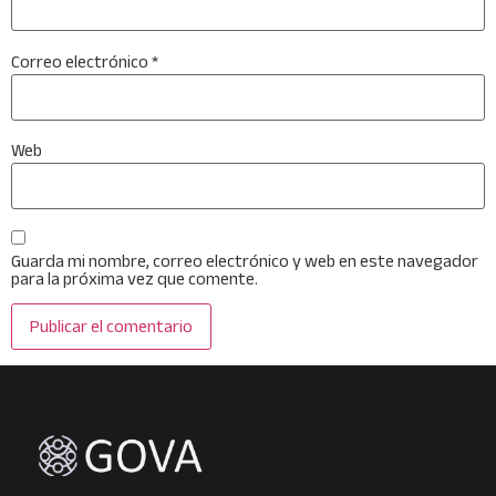
Correo electrónico
*
Web
Guarda mi nombre, correo electrónico y web en este navegador
para la próxima vez que comente.