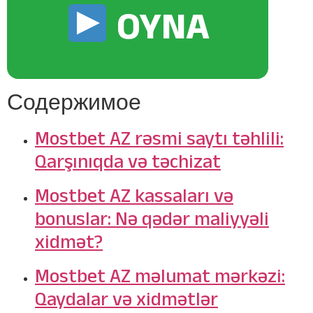
OYNA
Содержимое
Mostbet AZ rəsmi saytı təhlili:
Qarşınıqda və təchizat
Mostbet AZ kassaları və
bonuslar: Nə qədər maliyyəli
xidmət?
Mostbet AZ məlumat mərkəzi:
Qaydalar və xidmətlər