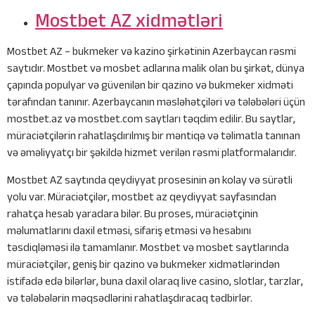
Mostbet AZ xidmətləri
Mostbet AZ – bukmeker və kazino şirkətinin Azerbaycan rəsmi
saytıdır. Mostbet və mosbet adlarına malik olan bu şirkət, dünya
çapında populyar və güvenilən bir qazino və bukmeker xidməti
tərafından tanınır. Azerbaycanın məsləhətçiləri və tələbələri üçün
mostbet.az və mostbet.com saytları təqdim edilir. Bu saytlar,
müraciətçilərin rahatlaşdırılmış bir məntiqə və təlimatla tanınan
və əməliyyatçı bir şəkildə hizmet verilən rəsmi platformalarıdır.
Mostbet AZ saytında qeydiyyat prosesinin ən kolay və sürətli
yolu var. Müraciətçilər, mostbet az qeydiyyat sayfasından
rahatça hesab yaradara bilər. Bu proses, müraciətçinin
məlumatlarını daxil etməsi, sifariş etməsi və hesabını
təsdiqləməsi ilə tamamlanır. Mostbet və mosbet saytlarında
müraciətçilər, geniş bir qazino və bukmeker xidmətlərindən
istifadə edə bilərlər, buna daxil olaraq live casino, slotlar, tarzlar,
və tələbələrin məqsədlərini rahatlaşdıracaq tədbirlər.