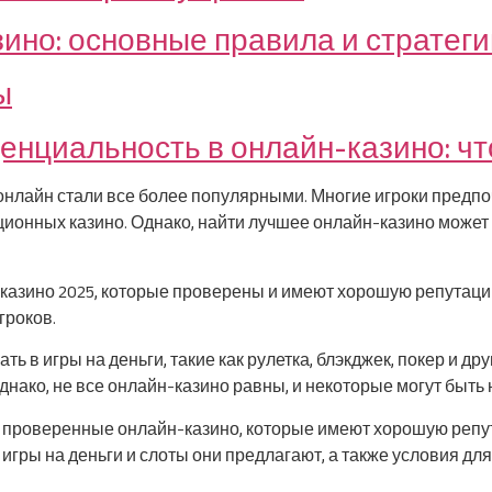
зино: основные правила и стратег
ы
енциальность в онлайн-казино: чт
онлайн стали все более популярными. Многие игроки предпоч
иционных казино. Однако, найти лучшее онлайн-казино может
казино 2025, которые проверены и имеют хорошую репутацию
гроков.
рать в игры на деньги, такие как рулетка, блэкджек, покер и д
нако, не все онлайн-казино равны, и некоторые могут быть
о проверенные онлайн-казино, которые имеют хорошую репу
игры на деньги и слоты они предлагают, а также условия для