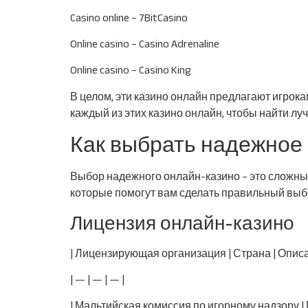
Casino online – 7BitCasino
Online casino – Casino Adrenaline
Online casino – Casino King
В целом, эти казино онлайн предлагают игрока
каждый из этих казино онлайн, чтобы найти лу
Как выбрать надежное
Выбор надежного онлайн-казино – это сложны
которые помогут вам сделать правильный выб
Лицензия онлайн-казино
| Лицензирующая организация | Страна | Описа
| — | — | — |
| Мальтийская комиссия по игорному надзору |