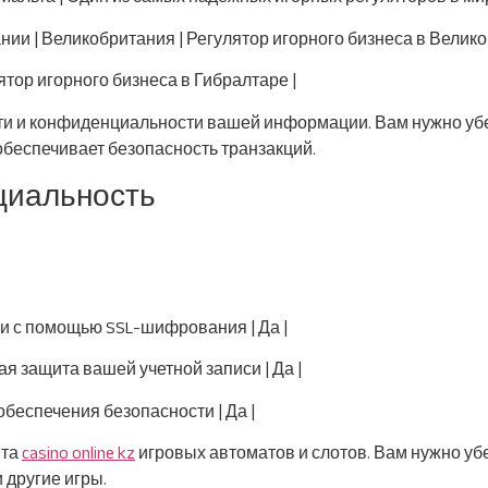
нии | Великобритания | Регулятор игорного бизнеса в Велико
улятор игорного бизнеса в Гибралтаре |
и и конфиденциальности вашей информации. Вам нужно убе
беспечивает безопасность транзакций.
циальность
и с помощью SSL-шифрования | Да |
я защита вашей учетной записи | Да |
обеспечения безопасности | Да |
нта
casino online kz
игровых автоматов и слотов. Вам нужно убе
 другие игры.