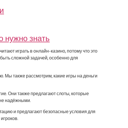
ии
о нужно знать
итают играть в онлайн-казино, потому что это
 быть сложной задачей, особенно для
. Мы также рассмотрим, какие игры на деньги
ругие. Они также предлагают слоты, которые
 не надёжными.
тацию и предлагают безопасные условия для
 игроков.