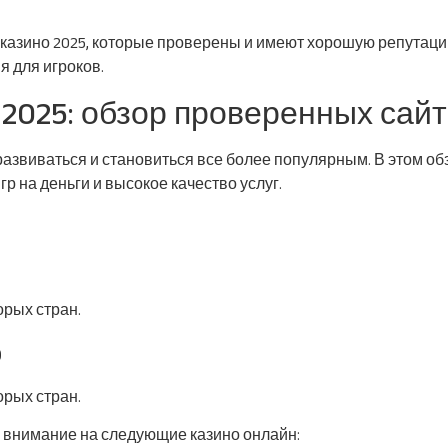
казино 2025, которые проверены и имеют хорошую репутацию
я для игроков.
2025: обзор проверенных сай
развиваться и становиться все более популярным. В этом о
 на деньги и высокое качество услуг.
орых стран.
o
орых стран.
ь внимание на следующие казино онлайн: