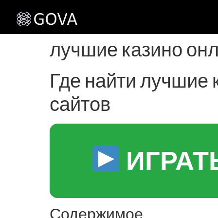
лучшие казино онл
Где найти лучшие 
сайтов
ИГРАТ
Содержимое