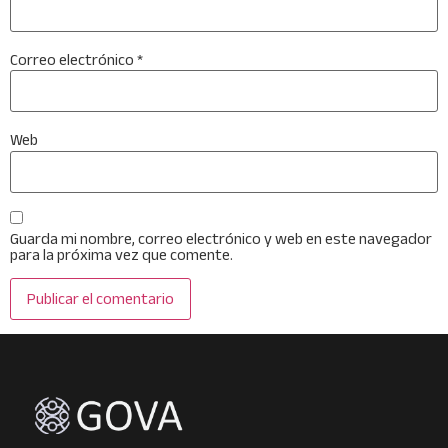
Correo electrónico
*
Web
Guarda mi nombre, correo electrónico y web en este navegador
para la próxima vez que comente.