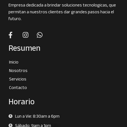
Empresa dedicada a brindar soluciones tecnologicas, que
permitan a nuestros clientes dar grandes pasos hacia el
futuro.
Resumen
Inicio
Nosotros
Servicios
Contacto
Horario
Lun a Vie: 8:30am a 6pm
Sábado: 9am a 1pm