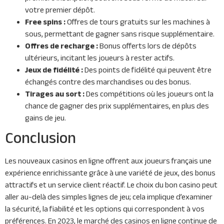
votre premier dépôt.
Free spins :
Offres de tours gratuits sur les machines à
sous, permettant de gagner sans risque supplémentaire.
Offres de recharge :
Bonus offerts lors de dépôts
ultérieurs, incitant les joueurs à rester actifs.
Jeux de fidélité :
Des points de fidélité qui peuvent être
échangés contre des marchandises ou des bonus.
Tirages au sort :
Des compétitions où les joueurs ont la
chance de gagner des prix supplémentaires, en plus des
gains de jeu.
Conclusion
Les nouveaux casinos en ligne offrent aux joueurs français une
expérience enrichissante grâce à une variété de jeux, des bonus
attractifs et un service client réactif. Le choix du bon casino peut
aller au-delà des simples lignes de jeu; cela implique d’examiner
la sécurité, la fiabilité et les options qui correspondent à vos
préférences. En 2023, le marché des casinos en ligne continue de