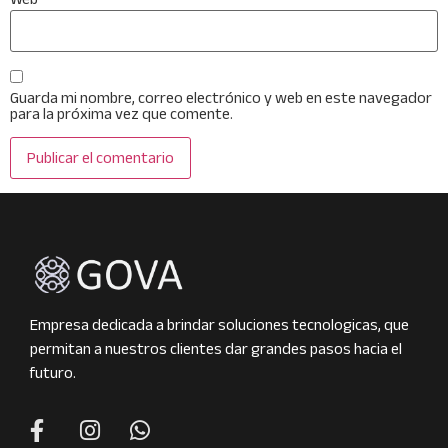
Guarda mi nombre, correo electrónico y web en este navegador
para la próxima vez que comente.
Empresa dedicada a brindar soluciones tecnologicas, que
permitan a nuestros clientes dar grandes pasos hacia el
futuro.