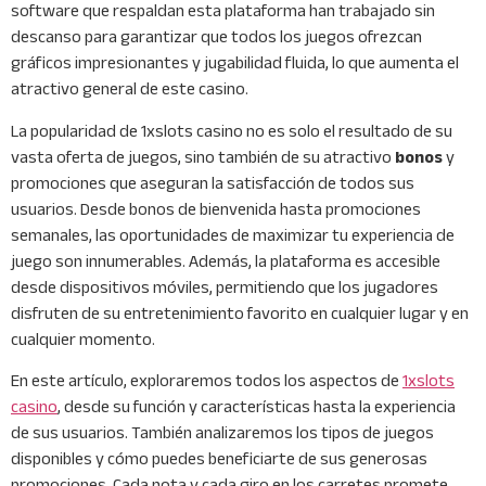
software que respaldan esta plataforma han trabajado sin
descanso para garantizar que todos los juegos ofrezcan
gráficos impresionantes y jugabilidad fluida, lo que aumenta el
atractivo general de este casino.
La popularidad de 1xslots casino no es solo el resultado de su
vasta oferta de juegos, sino también de su atractivo
bonos
y
promociones que aseguran la satisfacción de todos sus
usuarios. Desde bonos de bienvenida hasta promociones
semanales, las oportunidades de maximizar tu experiencia de
juego son innumerables. Además, la plataforma es accesible
desde dispositivos móviles, permitiendo que los jugadores
disfruten de su entretenimiento favorito en cualquier lugar y en
cualquier momento.
En este artículo, exploraremos todos los aspectos de
1xslots
casino
, desde su función y características hasta la experiencia
de sus usuarios. También analizaremos los tipos de juegos
disponibles y cómo puedes beneficiarte de sus generosas
promociones. Cada nota y cada giro en los carretes promete