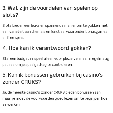
3. Wat zijn de voordelen van spelen op
slots?
Slots bieden een leuke en spannende manier om te gokken met
een variëteit aan thema’s en functies, waaronder bonusgames
en free spins.
4. Hoe kan ik verantwoord gokken?
Stel een budget in, speel alleen voor plezier, en neem regelmatig
pauzes om je speelgedrag te controleren.
5. Kan ik bonussen gebruiken bij casino’s
zonder CRUKS?
Ja, de meeste casino’s zonder CRUKS bieden bonussen aan,
maar je moet de voorwaarden goed lezen om te begrijpen hoe
ze werken.