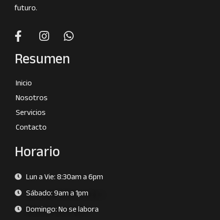
futuro.
Resumen
Inicio
Nosotros
Servicios
Contacto
Horario
Lun a Vie: 8:30am a 6pm
Sábado: 9am a 1pm
Domingo: No se labora