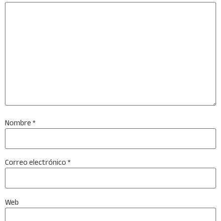
Nombre
*
Correo electrónico
*
Web