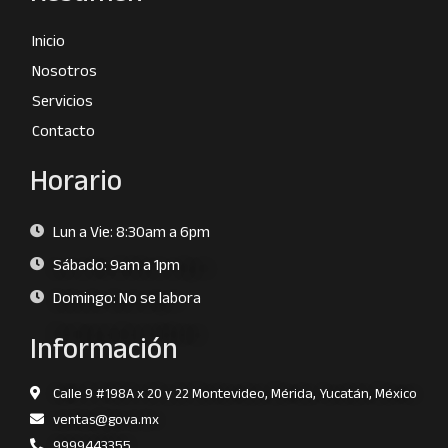
Inicio
Nosotros
Servicios
Contacto
Horario
Lun a Vie: 8:30am a 6pm
Sábado: 9am a 1pm
Domingo: No se labora
Información
Calle 9 #198A x 20 y 22 Montevideo, Mérida, Yucatán, México
ventas@gova.mx
9999443355