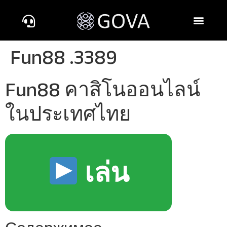
Fun88 .3389
Fun88 คาสิโนออนไลน์
ในประเทศไทย
เล่น