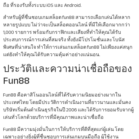
ถือ ที่รองรับทั้งระบบ iOS และ Android.
สำหรับผู้ที่ชื่นชอบเกมสล็อต fun88 สามารถเลือกเล่นได้หลาก
หลายรูปแบบ ไม่ว่าจะเป็นสล็อตออนไลน์ ที่มีให้เลือกมากกว่า
1,000 รายการ พร้อมกับกราฟิกและเสียงที่ทำให้คุณได้รับ
ประสบการณ์การเล่นที่สมจริง ทั้งยังมีโปรโมชั่นและโบนัส
พิเศษที่น่าสนใจ ทำให้การเล่นเกมสล็อต fun88 ไม่เพียงแค่สนุก
แต่ยังทำให้คุณได้รับความคุ้มค่าอย่างแน่นอน.
ประวัติและความน่าเชื่อถือของ
Fun88
Fun88 คือคาสิโนออนไลน์ที่ได้รับความนิยมอย่างมากใน
ประเทศไทย โดยมีประวัติการดำเนินงานที่ยาวนานและมั่นคง
บริษัทเริ่มต้นดำเนินธุรกิจในปี 2006 และได้รับการยอมรับจากผู้
เล่นทั่วโลกด้วยบริการที่มีคุณภาพและน่าเชื่อถือ
Fun88 มีความมุ่งมั่นในการให้บริการที่ดีที่สุดแก่ผู้เล่น โดย
เฉพาะอย่างยิ่งผู้ที่ชื่นชอบการเล่นเกมบนมือถือ ผู้ใช้งาน