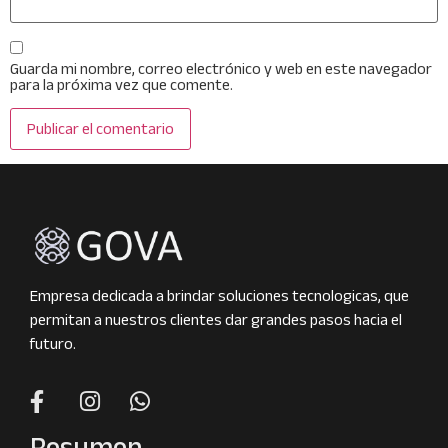
Guarda mi nombre, correo electrónico y web en este navegador
para la próxima vez que comente.
Empresa dedicada a brindar soluciones tecnologicas, que
permitan a nuestros clientes dar grandes pasos hacia el
futuro.
Resumen