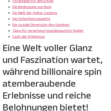
Strategien für den Erfolg
Die Bedeutung von Boni
Die Welt der Online-Casinos
Die Sicherheitsaspekte
Die soziale Dimension des Gamings
Tipps für verantwortungsbewusste Spieler
Fazit der Erlebnisse
Eine Welt voller Glanz
und Faszination wartet,
während billionaire spin
atemberaubende
Erlebnisse und reiche
Belohnungen bietet!