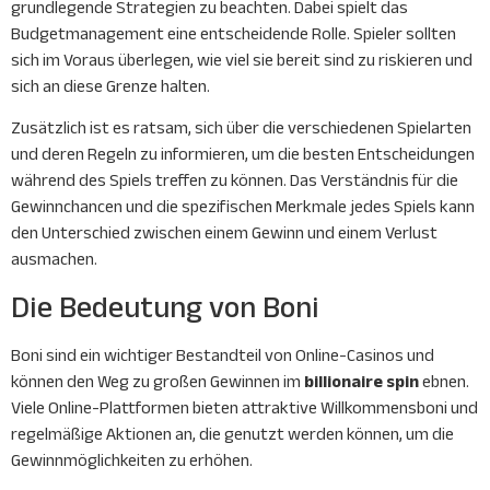
grundlegende Strategien zu beachten. Dabei spielt das
Budgetmanagement eine entscheidende Rolle. Spieler sollten
sich im Voraus überlegen, wie viel sie bereit sind zu riskieren und
sich an diese Grenze halten.
Zusätzlich ist es ratsam, sich über die verschiedenen Spielarten
und deren Regeln zu informieren, um die besten Entscheidungen
während des Spiels treffen zu können. Das Verständnis für die
Gewinnchancen und die spezifischen Merkmale jedes Spiels kann
den Unterschied zwischen einem Gewinn und einem Verlust
ausmachen.
Die Bedeutung von Boni
Boni sind ein wichtiger Bestandteil von Online-Casinos und
können den Weg zu großen Gewinnen im
billionaire spin
ebnen.
Viele Online-Plattformen bieten attraktive Willkommensboni und
regelmäßige Aktionen an, die genutzt werden können, um die
Gewinnmöglichkeiten zu erhöhen.