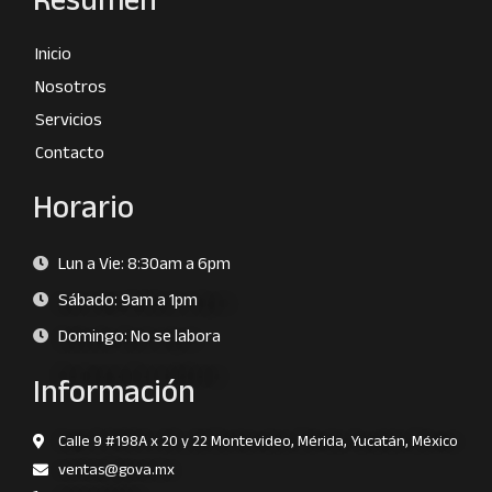
Inicio
Nosotros
Servicios
Contacto
Horario
Lun a Vie: 8:30am a 6pm
Sábado: 9am a 1pm
Domingo: No se labora
Información
Calle 9 #198A x 20 y 22 Montevideo, Mérida, Yucatán, México
ventas@gova.mx