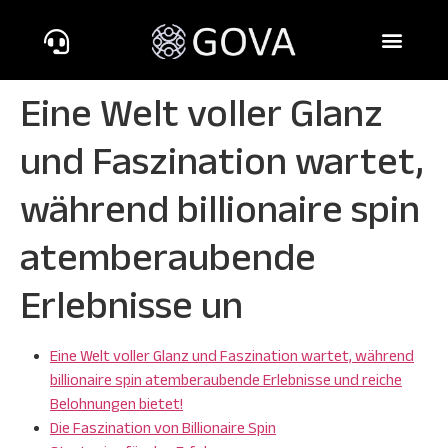
Eine Welt voller Glanz
und Faszination wartet,
während billionaire spin
atemberaubende
Erlebnisse un
Eine Welt voller Glanz und Faszination wartet, während
billionaire spin atemberaubende Erlebnisse und reiche
Belohnungen bietet!
Die Faszination von Billionaire Spin