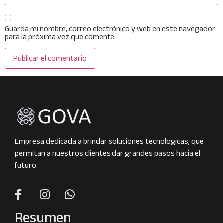
Guarda mi nombre, correo electrónico y web en este navegador
para la próxima vez que comente.
Empresa dedicada a brindar soluciones tecnologicas, que
permitan a nuestros clientes dar grandes pasos hacia el
futuro.
Resumen