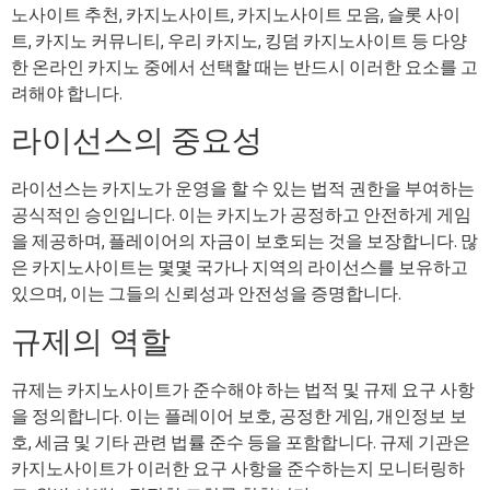
노사이트 추천, 카지노사이트, 카지노사이트 모음, 슬롯 사이
트, 카지노 커뮤니티, 우리 카지노, 킹덤 카지노사이트 등 다양
한 온라인 카지노 중에서 선택할 때는 반드시 이러한 요소를 고
려해야 합니다.
라이선스의 중요성
라이선스는 카지노가 운영을 할 수 있는 법적 권한을 부여하는
공식적인 승인입니다. 이는 카지노가 공정하고 안전하게 게임
을 제공하며, 플레이어의 자금이 보호되는 것을 보장합니다. 많
은 카지노사이트는 몇몇 국가나 지역의 라이선스를 보유하고
있으며, 이는 그들의 신뢰성과 안전성을 증명합니다.
규제의 역할
규제는 카지노사이트가 준수해야 하는 법적 및 규제 요구 사항
을 정의합니다. 이는 플레이어 보호, 공정한 게임, 개인정보 보
호, 세금 및 기타 관련 법률 준수 등을 포함합니다. 규제 기관은
카지노사이트가 이러한 요구 사항을 준수하는지 모니터링하