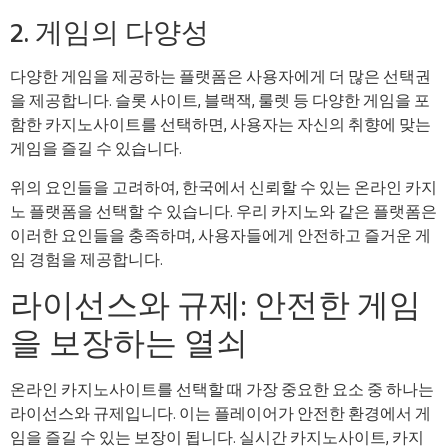
2. 게임의 다양성
다양한 게임을 제공하는 플랫폼은 사용자에게 더 많은 선택권
을 제공합니다. 슬롯 사이트, 블랙잭, 룰렛 등 다양한 게임을 포
함한 카지노사이트를 선택하면, 사용자는 자신의 취향에 맞는
게임을 즐길 수 있습니다.
위의 요인들을 고려하여, 한국에서 신뢰할 수 있는 온라인 카지
노 플랫폼을 선택할 수 있습니다. 우리 카지노와 같은 플랫폼은
이러한 요인들을 충족하며, 사용자들에게 안전하고 즐거운 게
임 경험을 제공합니다.
라이선스와 규제: 안전한 게임
을 보장하는 열쇠
온라인 카지노사이트를 선택할 때 가장 중요한 요소 중 하나는
라이선스와 규제입니다. 이는 플레이어가 안전한 환경에서 게
임을 즐길 수 있는 보장이 됩니다. 실시간 카지노사이트, 카지