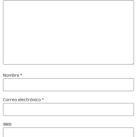
Nombre
*
Correo electrónico
*
Web