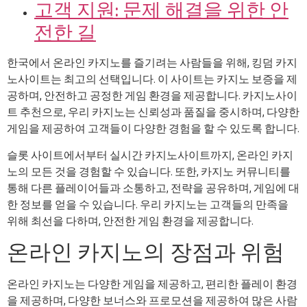
고객 지원: 문제 해결을 위한 안
전한 길
한국에서 온라인 카지노를 즐기려는 사람들을 위해, 킹덤 카지
노사이트는 최고의 선택입니다. 이 사이트는 카지노 보증을 제
공하며, 안전하고 공정한 게임 환경을 제공합니다. 카지노사이
트 추천으로, 우리 카지노는 신뢰성과 품질을 중시하며, 다양한
게임을 제공하여 고객들이 다양한 경험을 할 수 있도록 합니다.
슬롯 사이트에서부터 실시간 카지노사이트까지, 온라인 카지
노의 모든 것을 경험할 수 있습니다. 또한, 카지노 커뮤니티를
통해 다른 플레이어들과 소통하고, 전략을 공유하며, 게임에 대
한 정보를 얻을 수 있습니다. 우리 카지노는 고객들의 만족을
위해 최선을 다하며, 안전한 게임 환경을 제공합니다.
온라인 카지노의 장점과 위험
온라인 카지노는 다양한 게임을 제공하고, 편리한 플레이 환경
을 제공하며, 다양한 보너스와 프로모션을 제공하여 많은 사람