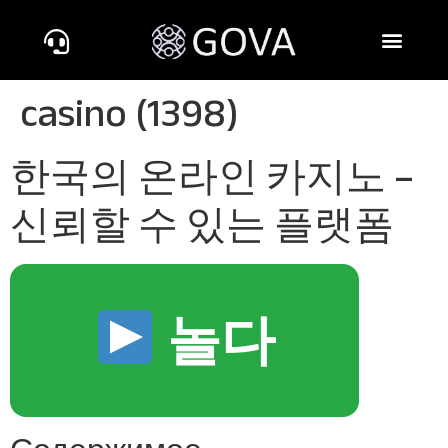
casino (1398)
한국의 온라인 카지노 –
신뢰할 수 있는 플랫폼
놀다