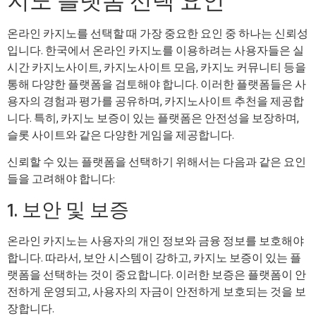
지노 플랫폼 선택 요인
온라인 카지노를 선택할 때 가장 중요한 요인 중 하나는 신뢰성
입니다. 한국에서 온라인 카지노를 이용하려는 사용자들은 실
시간 카지노사이트, 카지노사이트 모음, 카지노 커뮤니티 등을
통해 다양한 플랫폼을 검토해야 합니다. 이러한 플랫폼들은 사
용자의 경험과 평가를 공유하며, 카지노사이트 추천을 제공합
니다. 특히, 카지노 보증이 있는 플랫폼은 안전성을 보장하며,
슬롯 사이트와 같은 다양한 게임을 제공합니다.
신뢰할 수 있는 플랫폼을 선택하기 위해서는 다음과 같은 요인
들을 고려해야 합니다:
1. 보안 및 보증
온라인 카지노는 사용자의 개인 정보와 금융 정보를 보호해야
합니다. 따라서, 보안 시스템이 강하고, 카지노 보증이 있는 플
랫폼을 선택하는 것이 중요합니다. 이러한 보증은 플랫폼이 안
전하게 운영되고, 사용자의 자금이 안전하게 보호되는 것을 보
장합니다.