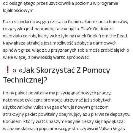
od osiągniętego przez użytkownika poziomu w programie
lojalnościowym.
Poza standardową grą czeka na Ciebie całkiem sporo bonusów,
rozgrywka jest naprawdę fascynująca. Play’n Go dobrze
wiedziało co robi, kiedy wdrożyło na rynek Book from the Dead.
Największą atrakcją jest możliwość zdobycia darmowych
spinów t grze, więc z 50 przyznanych Tobie może zrobić się ich o
wiele więcej, z pewnością warto spróbować.
» «Jak Skorzystać Z Pomocy
Technicznej?
Hojny pakiet powitalny ma przyciągnąć nowych graczy,
natomiast cykliczne promocje utrzymać już zdobytych
użytkowników. Vulkan Vegas oferuje nowym graczom
atrakcyjny pakiet powitalny obejmujący aż 3 pierwsze depozyty.
Bonusem, który watts naszym kasynie cieszy się największą i
wciąż niesłabnącą popularnością, jest oczywiście Vulkan Vegas