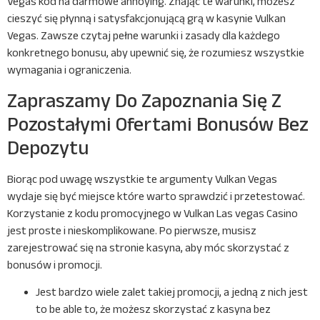
Vegas kod na darmowe annoying. Znając te warunki, możesz
cieszyć się płynną i satysfakcjonującą grą w kasynie Vulkan
Vegas. Zawsze czytaj pełne warunki i zasady dla każdego
konkretnego bonusu, aby upewnić się, że rozumiesz wszystkie
wymagania i ograniczenia.
Zapraszamy Do Zapoznania Się Z
Pozostałymi Ofertami Bonusów Bez
Depozytu
Biorąc pod uwagę wszystkie te argumenty Vulkan Vegas
wydaje się być miejsce które warto sprawdzić i przetestować.
Korzystanie z kodu promocyjnego w Vulkan Las vegas Casino
jest proste i nieskomplikowane. Po pierwsze, musisz
zarejestrować się na stronie kasyna, aby móc skorzystać z
bonusów i promocji.
Jest bardzo wiele zalet takiej promocji, a jedną z nich jest
to be able to, że możesz skorzystać z kasyna bez