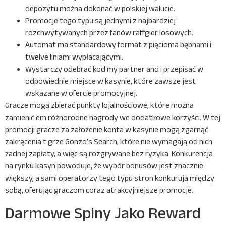
depozytu można dokonać w polskiej walucie.
Promocje tego typu są jednymi z najbardziej
rozchwytywanych przez fanów raffgier losowych.
Automat ma standardowy format z pięcioma bębnami i
twelve liniami wypłacającymi.
Wystarczy odebrać kod my partner and i przepisać w
odpowiednie miejsce w kasynie, które zawsze jest
wskazane w ofercie promocyjnej.
Gracze mogą zbierać punkty lojalnościowe, które można
zamienić em różnorodne nagrody we dodatkowe korzyści. W tej
promocji gracze za założenie konta w kasynie mogą zgarnąć
zakręcenia t grze Gonzo’s Search, które nie wymagają od nich
żadnej zapłaty, a więc są rozgrywane bez ryzyka. Konkurencja
na rynku kasyn powoduje, że wybór bonusów jest znacznie
większy, a sami operatorzy tego typu stron konkurują między
sobą, oferując graczom coraz atrakcyjniejsze promocje.
Darmowe Spiny Jako Reward