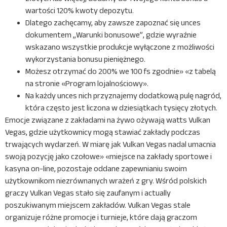
wartości 120% kwoty depozytu.
Dlatego zachęcamy, aby zawsze zapoznać się unces
dokumentem „Warunki bonusowe”, gdzie wyraźnie
wskazano wszystkie produkcje wyłączone z możliwości
wykorzystania bonusu pieniężnego.
Możesz otrzymać do 200% we 100 fs zgodnie» «z tabelą
na stronie «Program lojalnościowy».
Na każdy unces nich przyznajemy dodatkową pulę nagród,
która często jest liczona w dziesiątkach tysięcy złotych.
Emocje związane z zakładami na żywo ożywają watts Vulkan
Vegas, gdzie użytkownicy mogą stawiać zakłady podczas
trwających wydarzeń. W miarę jak Vulkan Vegas nadal umacnia
swoją pozycję jako czołowe» «miejsce na zakłady sportowe i
kasyna on-line, pozostaje oddane zapewnianiu swoim
użytkownikom niezrównanych wrażeń z gry. Wśród polskich
graczy Vulkan Vegas stało się zaufanym i actually
poszukiwanym miejscem zakładów. Vulkan Vegas stale
organizuje różne promocje i turnieje, które dają graczom