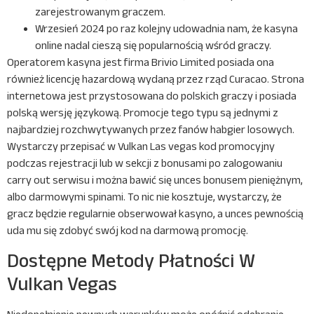
zarejestrowanym graczem.
Wrzesień 2024 po raz kolejny udowadnia nam, że kasyna
online nadal cieszą się popularnością wśród graczy.
Operatorem kasyna jest firma Brivio Limited posiada ona
również licencję hazardową wydaną przez rząd Curacao. Strona
internetowa jest przystosowana do polskich graczy i posiada
polską wersję językową. Promocje tego typu są jednymi z
najbardziej rozchwytywanych przez fanów habgier losowych.
Wystarczy przepisać w Vulkan Las vegas kod promocyjny
podczas rejestracji lub w sekcji z bonusami po zalogowaniu
carry out serwisu i można bawić się unces bonusem pieniężnym,
albo darmowymi spinami. To nic nie kosztuje, wystarczy, że
gracz będzie regularnie obserwował kasyno, a unces pewnością
uda mu się zdobyć swój kod na darmową promocję.
Dostępne Metody Płatności W
Vulkan Vegas