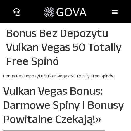
Bonus Bez Depozytu
Vulkan Vegas 50 Totally
Free Spinó
Bonus Bez Depozytu Vulkan Vegas 50 Totally Free Spinów
Vulkan Vegas Bonus:
Darmowe Spiny I Bonusy
Powitalne Czekają!»