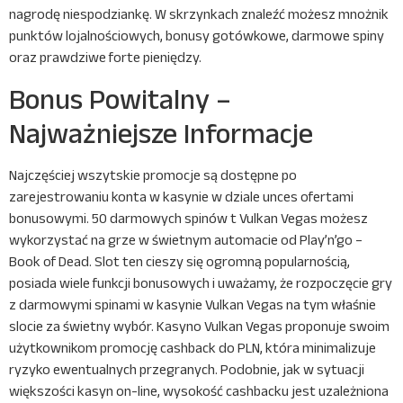
nagrodę niespodziankę. W skrzynkach znaleźć możesz mnożnik
punktów lojalnościowych, bonusy gotówkowe, darmowe spiny
oraz prawdziwe forte pieniędzy.
Bonus Powitalny –
Najważniejsze Informacje
Najczęściej wszytskie promocje są dostępne po
zarejestrowaniu konta w kasynie w dziale unces ofertami
bonusowymi. 50 darmowych spinów t Vulkan Vegas możesz
wykorzystać na grze w świetnym automacie od Play’n’go –
Book of Dead. Slot ten cieszy się ogromną popularnością,
posiada wiele funkcji bonusowych i uważamy, że rozpoczęcie gry
z darmowymi spinami w kasynie Vulkan Vegas na tym właśnie
slocie za świetny wybór. Kasyno Vulkan Vegas proponuje swoim
użytkownikom promocję cashback do PLN, która minimalizuje
ryzyko ewentualnych przegranych. Podobnie, jak w sytuacji
większości kasyn on-line, wysokość cashbacku jest uzależniona