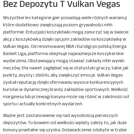
Bez Depozytu T Vulkan Vegas
Wszystkie les kategorie gier posiadają wiele różnych wariancji
które dodatkowo zwiększają poziom grywalności mhh
platformie. Entuzjaści koszykówki mogą zanurzyć się w świecie
akcji z koszykówką dzięki opcjom zakładów na koszykówkę w
Vulkan Vegas. Od renomowanej NBA i Euroligi po polską Energa
Basket Liga, platforma obejmuje najważniejsze koszykarskie
wydarzenia. Obstawiający mogą stawiać zakłady mhh wyniki
meczów, the nawet zagłębiać się w statystyki graczy, takie jak
punkty, asysty i zbiórki, aby zwiększyć emocje. Vulkan Vegas
zyskał reputację dzięki oferowaniu wysoce konkurencyjnych
kursów w dynamicznej branży zakładów sportowych. Wielkość
marginesu lub przewagi kasyna może się różnić w zależności od
sportu i actually konkretnych wydarzeń.
Ważne jest zastanowienie się nad wysokością pierwszych
depozytów. To bowiem od wielkości wpłaty zależy to, jak duże
bonusy powitalne się uzyska. Doświadczenie zdobyte w trybie