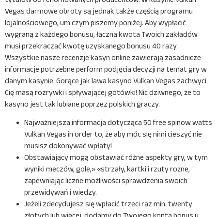
Vegas darmowe obroty są jednak także częścią programu
lojalnościowego, um czym piszemy poniżej. Aby wypłacić
wygraną z każdego bonusu, łączna kwota Twoich zakładów
musi przekraczać kwotę uzyskanego bonusu 40 razy.
Wszystkie nasze recenzje kasyn online zawierają zasadnicze
informacje potrzebne perform podjęcia decyzji na temat gry w
danym kasynie. Gorące jak lawa kasyno Vulkan Vegas zachwyci
Cię masą rozrywki i spływającej gotówki! Nic dziwnego, że to
kasyno jest tak lubiane poprzez polskich graczy.
Najważniejsza informacja dotycząca 50 free spinow watts
Vulkan Vegas in order to, że aby móc się nimi cieszyć nie
musisz dokonywać wpłaty!
Obstawiający mogą obstawiać różne aspekty gry, w tym
wyniki meczów, gole,» «strzały, kartki i rzuty rożne,
zapewniając liczne możliwości sprawdzenia swoich
przewidywań i wiedzy.
Jeżeli zdecydujesz się wpłacić trzeci raz min. twenty
złotych lub więcej, dodamy do Twojego konta bonus u