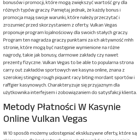
bonusów i promocji, które mogą zwiększyć wartość gry dla
różnych typów graczy. Pamiętaj jednak, że każdy bonus i
promocja mają swoje warunki, które należy przeczytać i
zrozumieć przed skorzystaniem z oferty. Vulkan Vegas
proponuje program lojalnościowy dla swoich stałych graczy.
Program ten nagradza graczy punktami za ich aktywność mhh
stronie, które mogą być następnie wymienione na różne
nagrody, takie jak bonusy, darmowe zakłady czy nawet
prezenty fizyczne. Vulkan Vegas to be able to popularna strona
carry out zakładów sportowych we kasyna online, znana z
szerokiej stinging rough piquant racy biting mordant sportów i
raffgier kasynowych. Charakteryzuje się przyjaznym dla
użytkownika interfejsem i zobowiązaniem do satysfakcji klienta.
Metody Płatności W Kasynie
Online Vulkan Vegas
W 10 sposób możemy udostępniać ekskluzywne oferty, które są