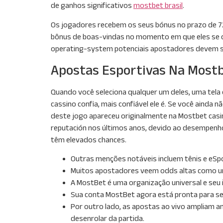
de ganhos significativos
mostbet brasil
.
Os jogadores recebem os seus bónus no prazo de 7
bônus de boas-vindas no momento em que eles se ca
operating-system potenciais apostadores devem se
Apostas Esportivas Na Most
Quando você seleciona qualquer um deles, uma tel
cassino confia, mais confiável ele é. Se você ainda n
deste jogo apareceu originalmente na Mostbet cas
reputación nos últimos anos, devido ao desempenh
têm elevados chances.
Outras menções notáveis incluem tênis e eSpo
Muitos apostadores veem odds altas como uma
A MostBet é uma organização universal e seu 
Sua conta MostBet agora está pronta para ser
Por outro lado, as apostas ao vivo ampliam a
desenrolar da partida.