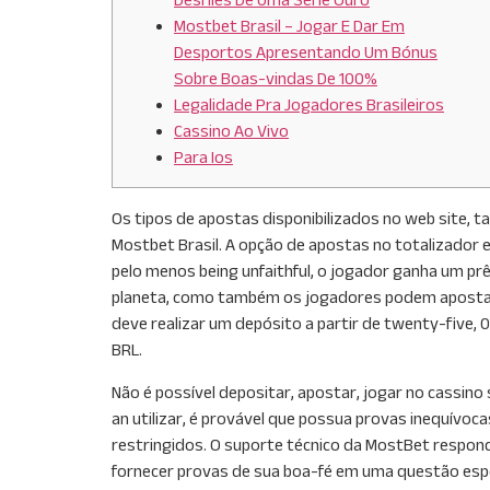
Mostbet Brasil – Jogar E Dar Em
Desportos Apresentando Um Bónus
Sobre Boas-vindas De 100%
Legalidade Pra Jogadores Brasileiros
Cassino Ao Vivo
Para Ios
Os tipos de apostas disponibilizados no web site, 
Mostbet Brasil. A opção de apostas no totalizador e
pelo menos being unfaithful, o jogador ganha um p
planeta, como também os jogadores podem apostar
deve realizar um depósito a partir de twenty-five, 
BRL.
Não é possível depositar, apostar, jogar no cassin
an utilizar, é provável que possua provas inequívo
restringidos. O suporte técnico da MostBet respo
fornecer provas de sua boa-fé em uma questão espec