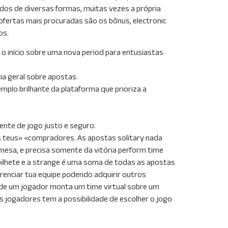
dos de diversas formas, muitas vezes a própria
ofertas mais procuradas são os bônus, electronic
os.
o início sobre uma nova period para entusiastas
a geral sobre apostas.
mplo brilhante da plataforma que prioriza a
ente de jogo justo e seguro.
os teus» «compradores. As apostas solitary nada
esa, e precisa somente da vitória perform time
ilhete e a strange é uma soma de todas as apostas
erenciar tua equipe podendo adquirir outros
de um jogador monta um time virtual sobre um
 jogadores tem a possibilidade de escolher o jogo