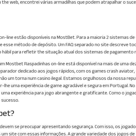
n the web, encontrei várias armadilhas que podem atrapalhar o suc
n-line estão disponíveis na MostBet. Para a maioria 2 sistemas d
re esse método de depósito. Um FAQ separado no site descreve tod
ábil para refletir the situação atual dos sistemas de pagamento 
 um Mostbet Raspadinhas on-line está disponível na mais de uma dez
parador dedicado aos jogos rápidos, com os games crash aviator, ze
J não um torna num casino ilegal. Estamos orgulhosos da nossa rep
ar-lhe uma experiência de game agradável e segura em Portugal. N
 uma experiência para jogo abrangente e gratificante. Como o jogad
 sucesso.
bet?
 devem se preocupar apresentando segurança. Com isso, os jogadore
s um site com essas informações. A grande variedade dos jogos de 