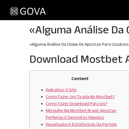
«Alguma Análise Da 
«Alguma Análise Da Odaie De Apostas Para Usuários 
Download Mostbet A
Content
Aplicativo X Site
Como Fazer Um Tirada No Mostbet?
Como Fazer Download Para Ios?
Mergulhe Na Mostbet Brasil: Apostas
Perfeitas E Depósitos Rápidos
Resultados E Estatísticas Da Partida