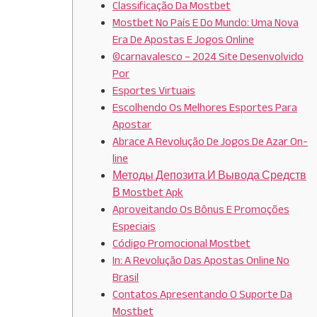
Classificação Da Mostbet
Mostbet No País E Do Mundo: Uma Nova
Era De Apostas E Jogos Online
©carnavalesco – 2024 Site Desenvolvido
Por
Esportes Virtuais
Escolhendo Os Melhores Esportes Para
Apostar
Abrace A Revolução De Jogos De Azar On-
line
Методы Депозита И Вывода Средств
В Mostbet Apk
Aproveitando Os Bônus E Promoções
Especiais
Código Promocional Mostbet
In: A Revolução Das Apostas Online No
Brasil
Contatos Apresentando O Suporte Da
Mostbet