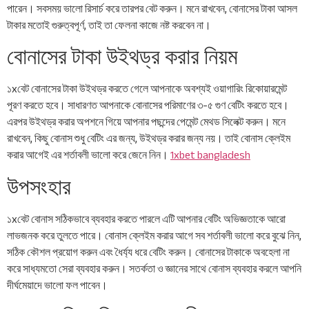
পারেন। সবসময় ভালো রিসার্চ করে তারপর বেট করুন। মনে রাখবেন, বোনাসের টাকা আসল
টাকার মতোই গুরুত্বপূর্ণ, তাই তা ফেলনা কাজে নষ্ট করবেন না।
বোনাসের টাকা উইথড্র করার নিয়ম
১xবেট বোনাসের টাকা উইথড্র করতে গেলে আপনাকে অবশ্যই ওয়াগারিং রিকোয়ারমেন্ট
পূরণ করতে হবে। সাধারণত আপনাকে বোনাসের পরিমাণের ৩-৫ গুণ বেটিং করতে হবে।
এরপর উইথড্র করার অপশনে গিয়ে আপনার পছন্দের পেমেন্ট মেথড সিলেক্ট করুন। মনে
রাখবেন, কিছু বোনাস শুধু বেটিং এর জন্য, উইথড্র করার জন্য নয়। তাই বোনাস ক্লেইম
করার আগেই এর শর্তাবলী ভালো করে জেনে নিন।
1xbet bangladesh
উপসংহার
১xবেট বোনাস সঠিকভাবে ব্যবহার করতে পারলে এটি আপনার বেটিং অভিজ্ঞতাকে আরো
লাভজনক করে তুলতে পারে। বোনাস ক্লেইম করার আগে সব শর্তাবলী ভালো করে বুঝে নিন,
সঠিক কৌশল প্রয়োগ করুন এবং ধৈর্য্য ধরে বেটিং করুন। বোনাসের টাকাকে অবহেলা না
করে সাধ্যমতো সেরা ব্যবহার করুন। সতর্কতা ও জ্ঞানের সাথে বোনাস ব্যবহার করলে আপনি
দীর্ঘমেয়াদে ভালো ফল পাবেন।