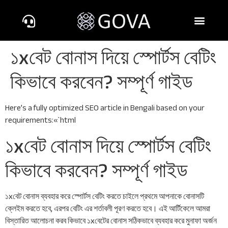
১xবেট বোনাস দিয়ে স্পোর্টস বেটিং
কিভাবে করবেন? সম্পূর্ণ গাইড
Here’s a fully optimized SEO article in Bengali based on your
requirements:«`html
১xবেট বোনাস দিয়ে স্পোর্টস বেটিং
কিভাবে করবেন? সম্পূর্ণ গাইড
১xবেট বোনাস ব্যবহার করে স্পোর্টস বেটিং করতে চাইলে প্রথমে আপনাকে বোনাসটি
ক্লেইম করতে হবে, এরপর বেটিং এর শর্তাবলী পূরণ করতে হবে। এই আর্টিকেলে আমরা
বিস্তারিত আলোচনা করব কিভাবে ১xবেটের বোনাস সঠিকভাবে ব্যবহার করে মুনাফা অর্জন