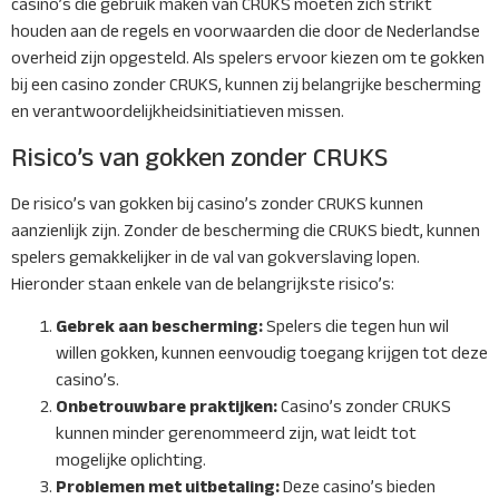
casino’s die gebruik maken van CRUKS moeten zich strikt
houden aan de regels en voorwaarden die door de Nederlandse
overheid zijn opgesteld. Als spelers ervoor kiezen om te gokken
bij een casino zonder CRUKS, kunnen zij belangrijke bescherming
en verantwoordelijkheidsinitiatieven missen.
Risico’s van gokken zonder CRUKS
De risico’s van gokken bij casino’s zonder CRUKS kunnen
aanzienlijk zijn. Zonder de bescherming die CRUKS biedt, kunnen
spelers gemakkelijker in de val van gokverslaving lopen.
Hieronder staan enkele van de belangrijkste risico’s:
Gebrek aan bescherming:
Spelers die tegen hun wil
willen gokken, kunnen eenvoudig toegang krijgen tot deze
casino’s.
Onbetrouwbare praktijken:
Casino’s zonder CRUKS
kunnen minder gerenommeerd zijn, wat leidt tot
mogelijke oplichting.
Problemen met uitbetaling:
Deze casino’s bieden