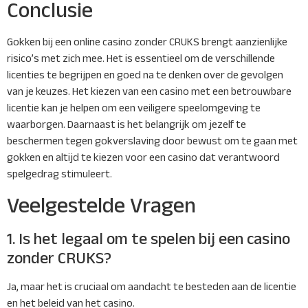
Conclusie
Gokken bij een online casino zonder CRUKS brengt aanzienlijke
risico’s met zich mee. Het is essentieel om de verschillende
licenties te begrijpen en goed na te denken over de gevolgen
van je keuzes. Het kiezen van een casino met een betrouwbare
licentie kan je helpen om een veiligere speelomgeving te
waarborgen. Daarnaast is het belangrijk om jezelf te
beschermen tegen gokverslaving door bewust om te gaan met
gokken en altijd te kiezen voor een casino dat verantwoord
spelgedrag stimuleert.
Veelgestelde Vragen
1. Is het legaal om te spelen bij een casino
zonder CRUKS?
Ja, maar het is cruciaal om aandacht te besteden aan de licentie
en het beleid van het casino.