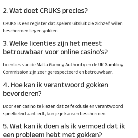
2. Wat doet CRUKS precies?
CRUKS is een register dat spelers uitsluit die zichzelf willen
beschermen tegen gokken.
3. Welke licenties zijn het meest
betrouwbaar voor online casino’s?
Licenties van de Malta Gaming Authority en de UK Gambling
Commission zijn zeer gerespecteerd en betrouwbaar.
4. Hoe kan ik verantwoord gokken
bevorderen?
Door een casino te kiezen dat zelfexclusie en verantwoord
speelbeleid aanbiedt, kun je je kansen beschermen.
5. Wat kan ik doen als ik vermoed dat ik
een probleem hebt met gokken?