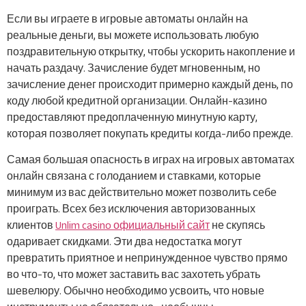
Если вы играете в игровые автоматы онлайн на
реальные деньги, вы можете использовать любую
поздравительную открытку, чтобы ускорить накопление и
начать раздачу. Зачисление будет мгновенным, но
зачисление денег происходит примерно каждый день, по
коду любой кредитной организации. Онлайн-казино
предоставляют предоплаченную минутную карту,
которая позволяет покупать кредиты когда-либо прежде.
Самая большая опасность в играх на игровых автоматах
онлайн связана с голоданием и ставками, которые
минимум из вас действительно может позволить себе
проиграть. Всех без исключения авторизованных
клиентов
Unlim casino официальный сайт
не скупясь
одаривает скидками. Эти два недостатка могут
превратить приятное и непринужденное чувство прямо
во что-то, что может заставить вас захотеть убрать
шевелюру. Обычно необходимо усвоить, что новые