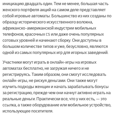
инициацию двадцать один. Тем не менее, большая часть
женского портфеля акций на самом деле представляет
собой игровые автоматы. Большинство из них созданы по
образцу исторического искусственного волокна,
африканско-американской индустрии мобильных
телефонов, красочных CS или даже очень популярных
сотовых уровней и начинают сборку. Они доступны в
большом количестве типов и уже, безусловно, являются
одной из самых популярных игр для игорных заведений.
Участники могут играть в онлайн-игры на игровых
автоматах бесплатно, не загружая ничего и не
регистрируясь. Таким образом, они смогут исследовать
онлайн-игры, не рискуя деньгами. Они также могут
изучить подходы женщин и начать зарабатывать бонусы
за регистрацию, прежде чем они начнут активно играть на
реальные деньги. Практически все, что у них есть, — это
ссылка, а также оборудование или мобильное устройство,
использующее посетителя.