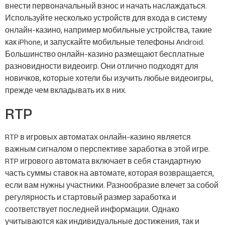
внести первоначальный взнос и начать наслаждаться.
Используйте несколько устройств для входа в систему
онлайн-казино, например мобильные устройства, такие
как iPhone, и запускайте мобильные телефоны Android.
Большинство онлайн-казино размещают бесплатные
разновидности видеоигр. Они отлично подходят для
новичков, которые хотели бы изучить любые видеоигры,
прежде чем вкладывать их в них.
RTP
RTP в игровых автоматах онлайн-казино является
важным сигналом о перспективе заработка в этой игре.
RTP игрового автомата включает в себя стандартную
часть суммы ставок на автомате, которая возвращается,
если вам нужны участники. Разнообразие влечет за собой
регулярность и стартовый размер заработка и
соответствует последней информации. Однако
учитываются как индивидуальные достижения, так и