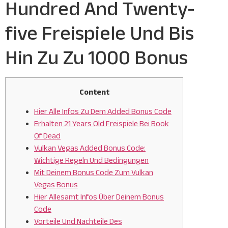
Hundred And Twenty-
five Freispiele Und Bis
Hin Zu Zu 1000 Bonus
Content
Hier Alle Infos Zu Dem Added Bonus Code
Erhalten 21 Years Old Freispiele Bei Book
Of Dead
Vulkan Vegas Added Bonus Code:
Wichtige Regeln Und Bedingungen
Mit Deinem Bonus Code Zum Vulkan
Vegas Bonus
Hier Allesamt Infos Über Deinem Bonus
Code
Vorteile Und Nachteile Des