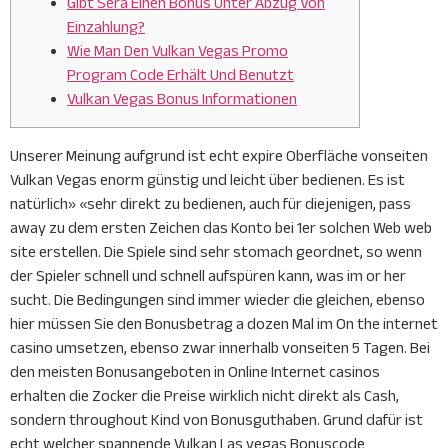
Gibt Sera Einen Bonus Unter Abzug Von
Einzahlung?
Wie Man Den Vulkan Vegas Promo
Program Code Erhält Und Benutzt
Vulkan Vegas Bonus Informationen
Unserer Meinung aufgrund ist echt expire Oberfläche vonseiten
Vulkan Vegas enorm günstig und leicht über bedienen. Es ist
natürlich» «sehr direkt zu bedienen, auch für diejenigen, pass
away zu dem ersten Zeichen das Konto bei 1er solchen Web web
site erstellen. Die Spiele sind sehr stomach geordnet, so wenn
der Spieler schnell und schnell aufspüren kann, was im or her
sucht. Die Bedingungen sind immer wieder die gleichen, ebenso
hier müssen Sie den Bonusbetrag a dozen Mal im On the internet
casino umsetzen, ebenso zwar innerhalb vonseiten 5 Tagen. Bei
den meisten Bonusangeboten in Online Internet casinos
erhalten die Zocker die Preise wirklich nicht direkt als Cash,
sondern throughout Kind von Bonusguthaben. Grund dafür ist
echt welcher spannende Vulkan Las vegas Bonuscode