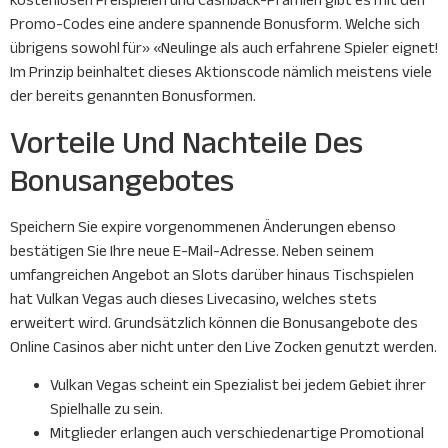
Promo-Codes eine andere spannende Bonusform. Welche sich
übrigens sowohl für» «Neulinge als auch erfahrene Spieler eignet!
Im Prinzip beinhaltet dieses Aktionscode nämlich meistens viele
der bereits genannten Bonusformen.
Vorteile Und Nachteile Des
Bonusangebotes
Speichern Sie expire vorgenommenen Änderungen ebenso
bestätigen Sie Ihre neue E-Mail-Adresse. Neben seinem
umfangreichen Angebot an Slots darüber hinaus Tischspielen
hat Vulkan Vegas auch dieses Livecasino, welches stets
erweitert wird. Grundsätzlich können die Bonusangebote des
Online Casinos aber nicht unter den Live Zocken genutzt werden.
Vulkan Vegas scheint ein Spezialist bei jedem Gebiet ihrer
Spielhalle zu sein.
Mitglieder erlangen auch verschiedenartige Promotional