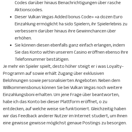
Codes darüber hinaus Benachrichtigungen über rasche
Aktionscodes.
Dieser Vulkan Vegas Added bonus Code» «a dozen Euro
Einzahlung ermöglicht ha sido Spielern, ihr Spielerlebnis zu
verbessern darüber hinaus ihre Gewinnchancen über
erhöhen.
Sie können diesen ebenfalls ganz einfach erlangen, indem
Sie das Konto within unserem Casino eröffnen ebenso Ihre
Telefonnummer bestätigen.
Je mehr ein Spieler spielt, desto höher steigt er i was Loyalty-
Programm auf sowie erhält Zugang über exklusiven
Belohnungen sowie personalisierten Angeboten. Neben dem
Willkommensbonus können Sie bei Vulkan Vegas noch weitere
Einzahlungsboni erhalten. Um jene Frage über beantworten,
habe ich das Konto bei dieser Plattform eröffnet, o zu
entdecken, auf welche weise sie funktioniert. Gleichzeitig haben
wir das Feedback anderer Nutzer im Internet studiert, um Ihnen
eine gewisse gewisse möglichst genaue Postings zu besorgen.