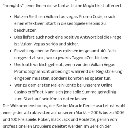
“rionights”, jener Ihnen diese fantastische Möglichkeit offeriert.
Nutzen Sie Ihren Vulkan Las vegas Promo Code, o sich
einen effektiven Start in dieses Spieleerlebnis zu
beschützen.
Dies liefert auch noch eine positive Antwort bei die Frage
ist Vulkan Vegas seriös und sicher.
Einzahlung ebenso Bonus müssen insgesamt 40-fach
umgesetzt sein, wozu jeweils Tage» «Zeit bleiben.
Uns loath wirklich gefreut, wenn wir den Vulkan Vegas
Promo Signal nicht unbedingt während der Registrierung
eingeben mussten, sondern konnten es später tun.
Wer zu dem ersten Mal ein Konto bei unserem Online
Casino eröffnet, kann sich jene tolle Summe geradlinig
zum Start auf sein Konto daten lassen.
Der Willkommensbonus, der Sie bei Miracle Red erwartet ist wohl
einer jeder attraktivsten auf unserem Markt – 200% bis zu 500€
und 100 Freispiele. Poker, Black Jack und Roulette, perish von
professionellen Croupiers geleitet werden. Im Bereich der