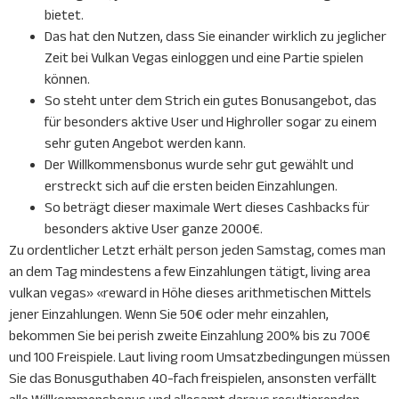
bietet.
Das hat den Nutzen, dass Sie einander wirklich zu jeglicher
Zeit bei Vulkan Vegas einloggen und eine Partie spielen
können.
So steht unter dem Strich ein gutes Bonusangebot, das
für besonders aktive User und Highroller sogar zu einem
sehr guten Angebot werden kann.
Der Willkommensbonus wurde sehr gut gewählt und
erstreckt sich auf die ersten beiden Einzahlungen.
So beträgt dieser maximale Wert dieses Cashbacks für
besonders aktive User ganze 2000€.
Zu ordentlicher Letzt erhält person jeden Samstag, comes man
an dem Tag mindestens a few Einzahlungen tätigt, living area
vulkan vegas» «reward in Höhe dieses arithmetischen Mittels
jener Einzahlungen. Wenn Sie 50€ oder mehr einzahlen,
bekommen Sie bei perish zweite Einzahlung 200% bis zu 700€
und 100 Freispiele. Laut living room Umsatzbedingungen müssen
Sie das Bonusguthaben 40-fach freispielen, ansonsten verfällt