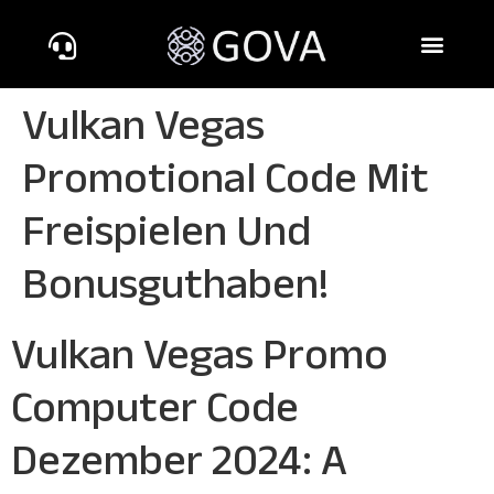
Vulkan Vegas
Promotional Code Mit
Freispielen Und
Bonusguthaben!
Vulkan Vegas Promo
Computer Code
Dezember 2024: A