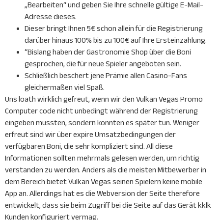
„Bearbeiten“ und geben Sie Ihre schnelle gültige E-Mail-
Adresse dieses.
Dieser bringt Ihnen 5€ schon allein für die Registrierung
darüber hinaus 100% bis zu 100€ auf Ihre Ersteinzahlung.
“Bislang haben der Gastronomie Shop über die Boni
gesprochen, die für neue Spieler angeboten sein.
Schließlich beschert jene Prämie allen Casino-Fans
gleichermaßen viel Spaß.
Uns loath wirklich gefreut, wenn wir den Vulkan Vegas Promo
Computer code nicht unbedingt während der Registrierung
eingeben mussten, sondern konnten es später tun. Weniger
erfreut sind wir über expire Umsatzbedingungen der
verfügbaren Boni, die sehr kompliziert sind. All diese
Informationen sollten mehrmals gelesen werden, um richtig
verstanden zu werden. Anders als die meisten Mitbewerber in
dem Bereich bietet Vulkan Vegas seinen Spielern keine mobile
App an. Allerdings hat es die Webversion der Seite therefore
entwickelt, dass sie beim Zugriff bei die Seite auf das Gerät kklk
Kunden konfiguriert vermag.