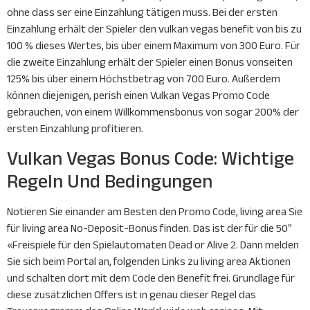
ohne dass ser eine Einzahlung tätigen muss. Bei der ersten
Einzahlung erhält der Spieler den vulkan vegas benefit von bis zu
100 % dieses Wertes, bis über einem Maximum von 300 Euro. Für
die zweite Einzahlung erhält der Spieler einen Bonus vonseiten
125% bis über einem Höchstbetrag von 700 Euro. Außerdem
können diejenigen, perish einen Vulkan Vegas Promo Code
gebrauchen, von einem Willkommensbonus von sogar 200% der
ersten Einzahlung profitieren.
Vulkan Vegas Bonus Code: Wichtige
Regeln Und Bedingungen
Notieren Sie einander am Besten den Promo Code, living area Sie
für living area No-Deposit-Bonus finden. Das ist der für die 50″
«Freispiele für den Spielautomaten Dead or Alive 2. Dann melden
Sie sich beim Portal an, folgenden Links zu living area Aktionen
und schalten dort mit dem Code den Benefit frei. Grundlage für
diese zusätzlichen Offers ist in genau dieser Regel das