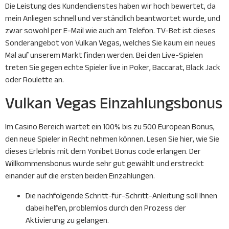
Die Leistung des Kundendienstes haben wir hoch bewertet, da
mein Anliegen schnell und verständlich beantwortet wurde, und
zwar sowohl per E-Mail wie auch am Telefon. TV-Bet ist dieses
Sonderangebot von Vulkan Vegas, welches Sie kaum ein neues
Mal auf unserem Markt finden werden. Bei den Live-Spielen
treten Sie gegen echte Spieler live in Poker, Baccarat, Black Jack
oder Roulette an.
Vulkan Vegas Einzahlungsbonus
Im Casino Bereich wartet ein 100% bis zu 500 European Bonus,
den neue Spieler in Recht nehmen können. Lesen Sie hier, wie Sie
dieses Erlebnis mit dem Yonibet Bonus code erlangen. Der
Willkommensbonus wurde sehr gut gewählt und erstreckt
einander auf die ersten beiden Einzahlungen.
Die nachfolgende Schritt-für-Schritt-Anleitung soll Ihnen
dabei helfen, problemlos durch den Prozess der
Aktivierung zu gelangen.