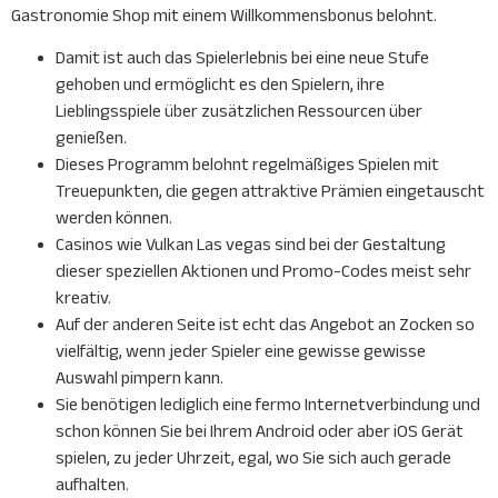
Gastronomie Shop mit einem Willkommensbonus belohnt.
Damit ist auch das Spielerlebnis bei eine neue Stufe
gehoben und ermöglicht es den Spielern, ihre
Lieblingsspiele über zusätzlichen Ressourcen über
genießen.
Dieses Programm belohnt regelmäßiges Spielen mit
Treuepunkten, die gegen attraktive Prämien eingetauscht
werden können.
Casinos wie Vulkan Las vegas sind bei der Gestaltung
dieser speziellen Aktionen und Promo-Codes meist sehr
kreativ.
Auf der anderen Seite ist echt das Angebot an Zocken so
vielfältig, wenn jeder Spieler eine gewisse gewisse
Auswahl pimpern kann.
Sie benötigen lediglich eine fermo Internetverbindung und
schon können Sie bei Ihrem Android oder aber iOS Gerät
spielen, zu jeder Uhrzeit, egal, wo Sie sich auch gerade
aufhalten.