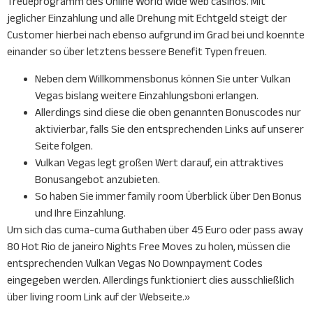
Treueprogramm des Online World wide web casinos. Mit
jeglicher Einzahlung und alle Drehung mit Echtgeld steigt der
Customer hierbei nach ebenso aufgrund im Grad bei und koennte
einander so über letztens bessere Benefit Typen freuen.
Neben dem Willkommensbonus können Sie unter Vulkan
Vegas bislang weitere Einzahlungsboni erlangen.
Allerdings sind diese die oben genannten Bonuscodes nur
aktivierbar, falls Sie den entsprechenden Links auf unserer
Seite folgen.
Vulkan Vegas legt großen Wert darauf, ein attraktives
Bonusangebot anzubieten.
So haben Sie immer family room Überblick über Den Bonus
und Ihre Einzahlung.
Um sich das cuma-cuma Guthaben über 45 Euro oder pass away
80 Hot Rio de janeiro Nights Free Moves zu holen, müssen die
entsprechenden Vulkan Vegas No Downpayment Codes
eingegeben werden. Allerdings funktioniert dies ausschließlich
über living room Link auf der Webseite.»