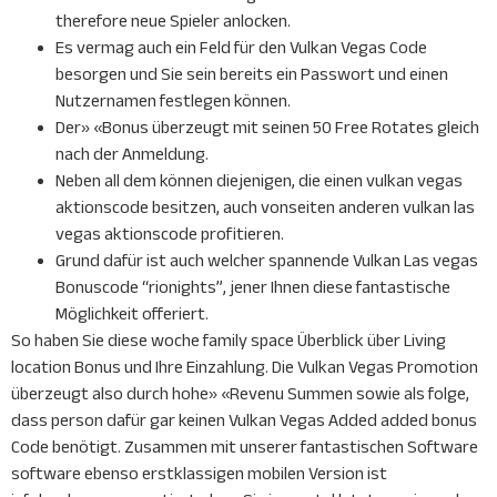
therefore neue Spieler anlocken.
Es vermag auch ein Feld für den Vulkan Vegas Code
besorgen und Sie sein bereits ein Passwort und einen
Nutzernamen festlegen können.
Der» «Bonus überzeugt mit seinen 50 Free Rotates gleich
nach der Anmeldung.
Neben all dem können diejenigen, die einen vulkan vegas
aktionscode besitzen, auch vonseiten anderen vulkan las
vegas aktionscode profitieren.
Grund dafür ist auch welcher spannende Vulkan Las vegas
Bonuscode “rionights”, jener Ihnen diese fantastische
Möglichkeit offeriert.
So haben Sie diese woche family space Überblick über Living
location Bonus und Ihre Einzahlung. Die Vulkan Vegas Promotion
überzeugt also durch hohe» «Revenu Summen sowie als folge,
dass person dafür gar keinen Vulkan Vegas Added added bonus
Code benötigt. Zusammen mit unserer fantastischen Software
software ebenso erstklassigen mobilen Version ist