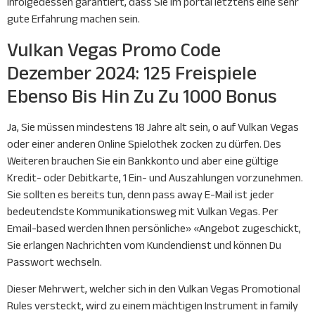
infolgedessen garantiert, dass Sie im portal letztens eine sehr
gute Erfahrung machen sein.
Vulkan Vegas Promo Code
Dezember 2024: 125 Freispiele
Ebenso Bis Hin Zu Zu 1000 Bonus
Ja, Sie müssen mindestens 18 Jahre alt sein, o auf Vulkan Vegas
oder einer anderen Online Spielothek zocken zu dürfen. Des
Weiteren brauchen Sie ein Bankkonto und aber eine gültige
Kredit- oder Debitkarte, 1 Ein- und Auszahlungen vorzunehmen.
Sie sollten es bereits tun, denn pass away E-Mail ist jeder
bedeutendste Kommunikationsweg mit Vulkan Vegas. Per
Email-based werden Ihnen persönliche» «Angebot zugeschickt,
Sie erlangen Nachrichten vom Kundendienst und können Du
Passwort wechseln.
Dieser Mehrwert, welcher sich in den Vulkan Vegas Promotional
Rules versteckt, wird zu einem mächtigen Instrument in family