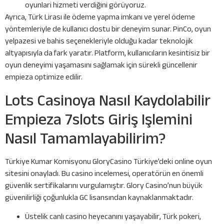
oyunlari hizmeti verdiğini görüyoruz.
Ayrıca, Türk Lirası ile ödeme yapma imkanı ve yerel ödeme
yöntemleriyle de kullanıcı dostu bir deneyim sunar. PinCo, oyun
yelpazesi ve bahis seçenekleriyle olduğu kadar teknolojik
altyapısıyla da fark yaratır. Platform, kullanıcıların kesintisiz bir
oyun deneyimi yaşamasını sağlamak için sürekli güncellenir
empieza optimize edilir.
Lots Casinoya Nasıl Kaydolabilir
Empieza 7slots Giriş Işlemini
Nasıl Tamamlayabilirim?
Türkiye Kumar Komisyonu GloryCasino Türkiye’deki online oyun
sitesini onayladı. Bu casino incelemesi, operatörün en önemli
güvenlik sertifikalarını vurgulamıştır. Glory Casino’nun büyük
güvenilirliği çoğunlukla GC lisansından kaynaklanmaktadır.
Üstelik canlı casino heyecanını yaşayabilir, Türk pokeri,