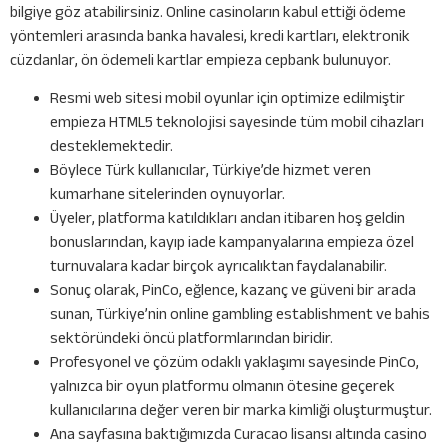
bilgiye göz atabilirsiniz. Online casinoların kabul ettiği ödeme
yöntemleri arasında banka havalesi, kredi kartları, elektronik
cüzdanlar, ön ödemeli kartlar empieza cepbank bulunuyor.
Resmi web sitesi mobil oyunlar için optimize edilmiştir
empieza HTML5 teknolojisi sayesinde tüm mobil cihazları
desteklemektedir.
Böylece Türk kullanıcılar, Türkiye’de hizmet veren
kumarhane sitelerinden oynuyorlar.
Üyeler, platforma katıldıkları andan itibaren hoş geldin
bonuslarından, kayıp iade kampanyalarına empieza özel
turnuvalara kadar birçok ayrıcalıktan faydalanabilir.
Sonuç olarak, PinCo, eğlence, kazanç ve güveni bir arada
sunan, Türkiye’nin online gambling establishment ve bahis
sektöründeki öncü platformlarından biridir.
Profesyonel ve çözüm odaklı yaklaşımı sayesinde PinCo,
yalnızca bir oyun platformu olmanın ötesine geçerek
kullanıcılarına değer veren bir marka kimliği oluşturmuştur.
Ana sayfasına baktığımızda Curacao lisansı altında casino