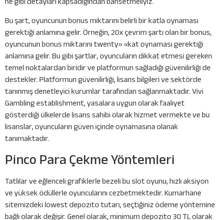
ne gibi detayları kapsadığından bahsetmeliyiz.
Bu şart, oyuncunun bonus miktarını belirli bir katla oynaması
gerektiği anlamına gelir. Örneğin, 20x çevrim şartı olan bir bonus,
oyuncunun bonus miktarını twenty» «kat oynaması gerektiği
anlamına gelir. Bu gibi şartlar, oyuncuların dikkat etmesi gereken
temel noktalardan biridir ve platformun sağladığı güvenilirliği de
destekler. Platformun güvenilirliği, lisans bilgileri ve sektörde
tanınmış denetleyici kurumlar tarafından sağlanmaktadır. Vivi
Gambling establishment, yasalara uygun olarak faaliyet
gösterdiği ülkelerde lisans sahibi olarak hizmet vermekte ve bu
lisanslar, oyuncuların güven içinde oynamasına olanak
tanımaktadır.
Pinco Para Çekme Yöntemleri
Tatlılar ve eğlenceli grafiklerle bezeli bu slot oyunu, hızlı aksiyon
ve yüksek ödüllerle oyuncularını cezbetmektedir. Kumarhane
sitemizdeki lowest depozito tutarı, seçtiğiniz ödeme yöntemine
bağlı olarak değişir. Genel olarak, minimum depozito 30 TL olarak