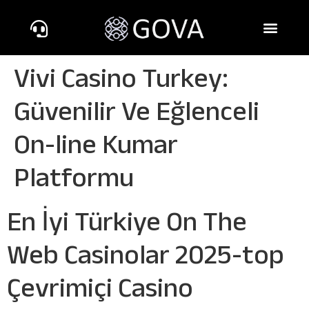
Vivi Casino Turkey:
Güvenilir Ve Eğlenceli
On-line Kumar
Platformu
En İyi Türkiye On The
Web Casinolar 2025-top
Çevrimiçi Casino