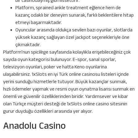
bir casinodaymış gibi hissettirir.
Platform, sprained ankle treatment eğlence hem de
kazanç odaklı bir deneyim sunarak, farklı beklentilere hitap
etmeyi başarmaktadır.
Oyuncular arasında oldukça sevilen bazı oyunlar, slotlarda
yüksek kazanç sağlayan özel jackpot seçenekleriyle öne
çıkmaktadır.
Platform’nun spicilège sayfasında kolaylıkla erişebileceğiniz çok
sayıda oyun kategorisi bulunuyor. E-spor, sanal sporlar,
televizyon oyunlari, poker ve hatta Keno oyunlarina
ulaşabilirsiniz. 1xSlots en iyi Türk online casinosu listeleri içinde
yerini sunduğu hizmetlerle tutuyor. Büyük kazançlar sunmak,
hızlı ödemeler yapmak ve resmi oyun oynatma lisansı sunmak en
önemli ve güvenilir özelliklerinden biridir. Yardımsever ve kibar
olan Türkçe müşteri desteği de 1xSlots online casino sitesinin
gurur duyduğu özellikleri arasında yer alıyor.
Anadolu Casino