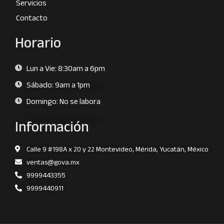
Servicios
Contacto
Horario
Lun a Vie: 8:30am a 6pm
Sábado: 9am a 1pm
Domingo: No se labora
Información
Calle 9 #198A x 20 y 22 Montevideo, Mérida, Yucatán, México
ventas@gova.mx
9999443355
9999440911