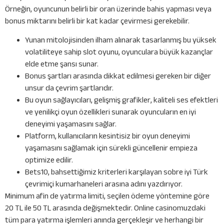
Örneğin, oyuncunun belirli bir oran üzerinde bahis yapması veya
bonus miktarını belirli bir kat kadar çevirmesi gerekebilir.
Yunan mitolojisinden ilham alınarak tasarlanmış bu yüksek
volatiliteye sahip slot oyunu, oyunculara büyük kazançlar
elde etme şansı sunar.
Bonus şartları arasında dikkat edilmesi gereken bir diğer
unsur da çevrim şartlarıdır.
Bu oyun sağlayıcıları, gelişmiş grafikler, kaliteli ses efektleri
ve yenilikçi oyun özellikleri sunarak oyuncuların en iyi
deneyimi yaşamasını sağlar.
Platform, kullanıcıların kesintisiz bir oyun deneyimi
yaşamasını sağlamak için sürekli güncellenir empieza
optimize edilir.
Bets10, bahsettiğimiz kriterleri karşılayan sobre iyi Türk
çevrimiçi kumarhaneleri arasına adını yazdırıyor.
Minimum afin de yatırma limiti, seçilen ödeme yöntemine göre
20 TL ile 50 TL arasında değişmektedir. Online casinomuzdaki
tüm para yatırma işlemleri anında gerçekleşir ve herhangi bir