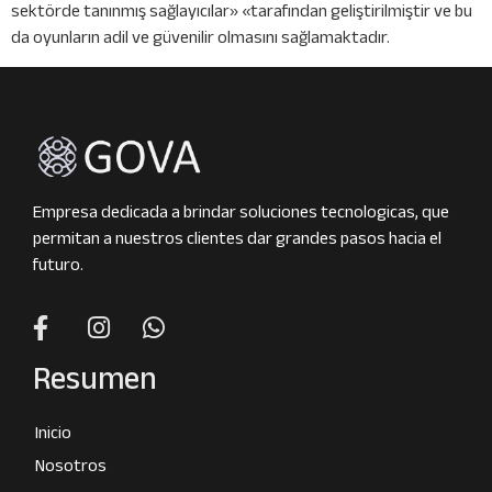
sektörde tanınmış sağlayıcılar» «tarafından geliştirilmiştir ve bu
da oyunların adil ve güvenilir olmasını sağlamaktadır.
Empresa dedicada a brindar soluciones tecnologicas, que
permitan a nuestros clientes dar grandes pasos hacia el
futuro.
Resumen
Inicio
Nosotros