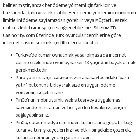
belirlenmiştir, ancak her ödeme yöntemi için farklıdır ve
bazılarında daha yüksek olabilir. Her ödeme yönteminin minimum
limitlerini ödeme sayfamızdan görebilir veya Müşteri Destek
ekibimizle iletişime geçerek öğrenebilirsiniz. Sitemiz TR.
Casinority. com üzerinde Türk oyuncular tercihlerine göre
internet casino seçmek için filtreleri kullanabilir.
Türkiye’de kumar oynatmak yasal olmasa da internet
casino sitelerinde oyun oynarken 18 yaşından büyük olmak
gerekmektedir.
Para yatırmak için casinomuzun ana sayfasındaki “para
yatır” butonuna tıklayarak size en uygun ödeme
yöntemini seçebilirsiniz.
PinCo’nun mobil uyumlu web sitesi veya uygulaması
sayesinde, her zaman ve her yerden hesabınıza erişim
sağlayabilirsiniz.
PinCo, sosyal medya üzerinden kullanıcılarla güçlü bir bağ
kurar ve tüm şikayetleri hızlı ve etkili bir şekilde çözerek,
kullanıcı memnuniyetini garanti eder.