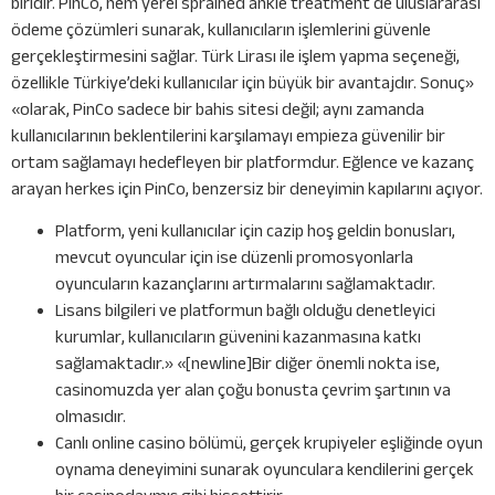
biridir. PinCo, hem yerel sprained ankle treatment de uluslararası
ödeme çözümleri sunarak, kullanıcıların işlemlerini güvenle
gerçekleştirmesini sağlar. Türk Lirası ile işlem yapma seçeneği,
özellikle Türkiye’deki kullanıcılar için büyük bir avantajdır. Sonuç»
«olarak, PinCo sadece bir bahis sitesi değil; aynı zamanda
kullanıcılarının beklentilerini karşılamayı empieza güvenilir bir
ortam sağlamayı hedefleyen bir platformdur. Eğlence ve kazanç
arayan herkes için PinCo, benzersiz bir deneyimin kapılarını açıyor.
Platform, yeni kullanıcılar için cazip hoş geldin bonusları,
mevcut oyuncular için ise düzenli promosyonlarla
oyuncuların kazançlarını artırmalarını sağlamaktadır.
Lisans bilgileri ve platformun bağlı olduğu denetleyici
kurumlar, kullanıcıların güvenini kazanmasına katkı
sağlamaktadır.» «[newline]Bir diğer önemli nokta ise,
casinomuzda yer alan çoğu bonusta çevrim şartının va
olmasıdır.
Canlı online casino bölümü, gerçek krupiyeler eşliğinde oyun
oynama deneyimini sunarak oyunculara kendilerini gerçek