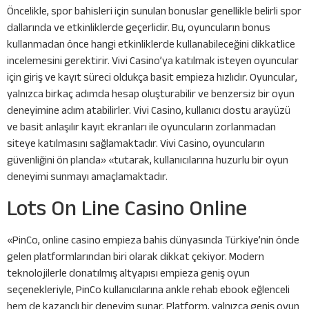
Öncelikle, spor bahisleri için sunulan bonuslar genellikle belirli spor
dallarında ve etkinliklerde geçerlidir. Bu, oyuncuların bonus
kullanmadan önce hangi etkinliklerde kullanabileceğini dikkatlice
incelemesini gerektirir. Vivi Casino’ya katılmak isteyen oyuncular
için giriş ve kayıt süreci oldukça basit empieza hızlıdır. Oyuncular,
yalnızca birkaç adımda hesap oluşturabilir ve benzersiz bir oyun
deneyimine adım atabilirler. Vivi Casino, kullanıcı dostu arayüzü
ve basit anlaşılır kayıt ekranları ile oyuncuların zorlanmadan
siteye katılmasını sağlamaktadır. Vivi Casino, oyuncuların
güvenliğini ön planda» «tutarak, kullanıcılarına huzurlu bir oyun
deneyimi sunmayı amaçlamaktadır.
Lots On Line Casino Online
«PinCo, online casino empieza bahis dünyasında Türkiye’nin önde
gelen platformlarından biri olarak dikkat çekiyor. Modern
teknolojilerle donatılmış altyapısı empieza geniş oyun
seçenekleriyle, PinCo kullanıcılarına ankle rehab ebook eğlenceli
hem de kazançlı bir deneyim sunar. Platform, yalnızca geniş oyun