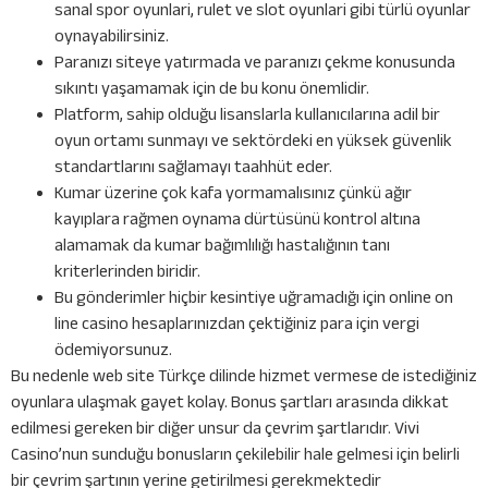
sanal spor oyunlari, rulet ve slot oyunlari gibi türlü oyunlar
oynayabilirsiniz.
Paranızı siteye yatırmada ve paranızı çekme konusunda
sıkıntı yaşamamak için de bu konu önemlidir.
Platform, sahip olduğu lisanslarla kullanıcılarına adil bir
oyun ortamı sunmayı ve sektördeki en yüksek güvenlik
standartlarını sağlamayı taahhüt eder.
Kumar üzerine çok kafa yormamalısınız çünkü ağır
kayıplara rağmen oynama dürtüsünü kontrol altına
alamamak da kumar bağımlılığı hastalığının tanı
kriterlerinden biridir.
Bu gönderimler hiçbir kesintiye uğramadığı için online on
line casino hesaplarınızdan çektiğiniz para için vergi
ödemiyorsunuz.
Bu nedenle web site Türkçe dilinde hizmet vermese de istediğiniz
oyunlara ulaşmak gayet kolay. Bonus şartları arasında dikkat
edilmesi gereken bir diğer unsur da çevrim şartlarıdır. Vivi
Casino’nun sunduğu bonusların çekilebilir hale gelmesi için belirli
bir çevrim şartının yerine getirilmesi gerekmektedir