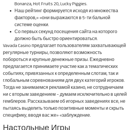
Bonanza, Hot Fruits 20, Lucky Piggies.
Наш рейтинг формируется исходя из множества
факторов,» «они выражаются в 5-ти бальной
системе оценки.
Со первых секунд посещения сайта на которого
должно быть быстро ориентироваться.
Vavada Casino предлагает пользователям захватывающей
регулярные турниры, позволяют возможность
побороться и крупные денежные призы. Ежедневно
предлагается принимаете участие как а тематических
событиях, привязанных к определенным слотам, так и
глобальным соревнованиям для двух категорий игроков.
Тогда не занимаемся рекламой казино, не сотрудничаем
ни с вторым заведением – думаем исключительно в целей
гемблеров. Рассказываем об игорных заведениях все, не
пытаясь выделить только позитивные моменты и скрыть
специфику, вводя вас же» «заблуждение.
Настольные Игры