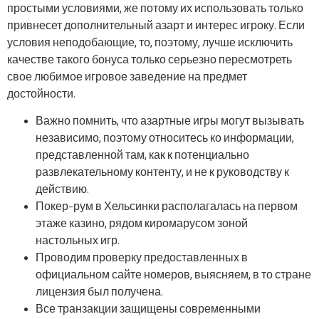
простыми условиями, же потому их использовать только
привнесет дополнительный азарт и интерес игроку. Если
условия неподобающие, то, поэтому, лучше исключить
качестве такого бонуса только серьезно пересмотреть
свое любимое игровое заведение на предмет
достойности.
Важно помнить, что азартные игры могут вызывать
независимо, поэтому относитесь ко информации,
представленной там, как к потенциально
развлекательному контенту, и не к руководству к
действию.
Покер-рум в Хельсинки располагалась на первом
этаже казино, рядом киромарусом зоной
настольных игр.
Проводим проверку предоставленных в
официальном сайте номеров, выясняем, в то стране
лицензия был получена.
Все транзакции защищены современными