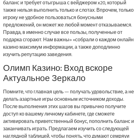
баланс и требует отыгрыша с вейджером x20, который
также нельзя выполнить только и слотах. Впрочем, только
игроку не удобное пользоваться бонусными
предложений, он может же любой момент отказываемся.
Правда, в именно случае все пользы, полученные от
подарка сгорают. Нам важны» «собрали о каждом онлайн
казино максимум информации, а также доподлинно
изучить репутацию заведения.
Олимп Казино: Вход вскоре
Актуальное Зеркало
Помните, что главная цель — получать удовольствие, а не
делать азартные игры основным источником доходы.
После выполнения этих шагов вы привычно получите
доступ ко вашему личному кабинете, где сможете
активировать приветственный бонус, пополнить баланс и
заканчивать играть. Предлагаем изучить со следующей
наглядной таблицей, чтобы понять, что думают семряуи