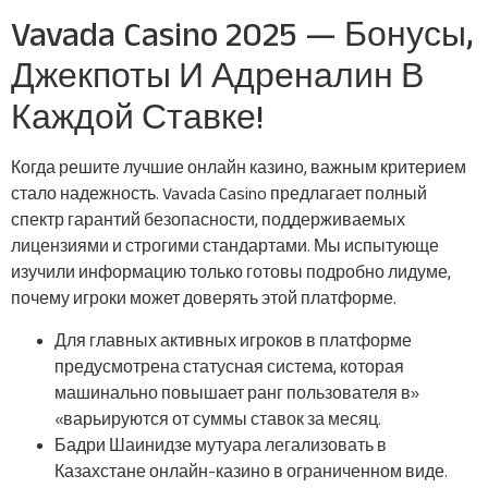
Vavada Casino 2025 — Бонусы,
Джекпоты И Адреналин В
Каждой Ставке!
Когда решите лучшие онлайн казино, важным критерием
стало надежность. Vavada Casino предлагает полный
спектр гарантий безопасности, поддерживаемых
лицензиями и строгими стандартами. Мы испытующе
изучили информацию только готовы подробно лидуме,
почему игроки может доверять этой платформе.
Для главных активных игроков в платформе
предусмотрена статусная система, которая
машинально повышает ранг пользователя в»
«варьируются от суммы ставок за месяц.
Бадри Шаинидзе мутуара легализовать в
Казахстане онлайн-казино в ограниченном виде.