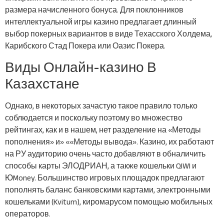
размера начисленного бонуса. Для поклонников
интеллектуальной игры казино предлагает длинный
выбор покерных вариантов в виде Техасского Холдема,
Карибского Стад Покера или Оазис Покера.
Виды Онлайн-казино В
Казахстане
Однако, в некоторых зачастую такое правило только
соблюдается и поскольку поэтому во множество
рейтингах, как и в нашем, нет разделение на «Методы
пополнения» и» ««Методы вывода». Казино, их работают
на РУ аудиторию очень часто добавляют в обналичить
способы карты ЭЛОДРИАН, а также кошельки QIWI и
ЮMoney. Большинство игровых площадок предлагают
пополнять баланс банковскими картами, электронными
кошельками (Kvitum), киромарусом помощью мобильных
операторов.