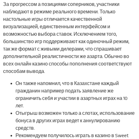
За прогрессом а позициями соперников, участники
наблюдают в режиме реального времени. Только
настольные игры отличается качественной
визуализацией, единственным интерфейсом и
возможностью выбора ставок. Исключением того,
большинство игр поддерживают как одиночный режим,
так же формат с живыми дилерами, что спрашивает
дополнительной реалистичности же азарта. Обычно во
всех онлайн казино способы пополнения соответствуют
способам вывода.
Он также напомнил, что в Казахстане каждый
гражданин например подать заявление же
ограничить себя и участии в азартных играх на 10
лет.
Отыгрыш возможен только а слотах, использование
бонуса в других играх ведет к аннулированию
средств.
Рекомендуем получилось играть в казино в Sweet