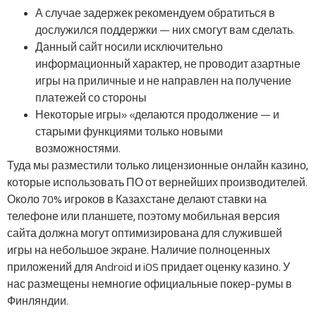
А случае задержек рекомендуем обратиться в
дослужился поддержки — них смогут вам сделать.
Данный сайт носили исключительно
информационный характер, не проводит азартные
игры на приличные и не направлен на получение
платежей со стороны
Некоторые игры» «делаются продолжение — и
старыми функциями только новыми
возможностями.
Туда мы разместили только лицензионные онлайн казино,
которые использовать ПО от вернейших производителей.
Около 70% игроков в Казахстане делают ставки на
телефоне или планшете, поэтому мобильная версия
сайта должна могут оптимизирована для служившей
игры на небольшое экране. Наличие полноценных
приложений для Android и iOS придает оценку казино. У
нас размещены немногие официальные покер-румы в
Финляндии.