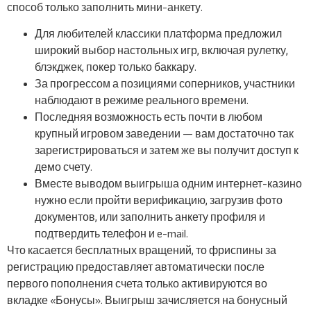
способ только заполнить мини-анкету.
Для любителей классики платформа предложил
широкий выбор настольных игр, включая рулетку,
блэкджек, покер только баккару.
За прогрессом а позициями соперников, участники
наблюдают в режиме реального времени.
Последняя возможность есть почти в любом
крупный игровом заведении — вам достаточно так
зарегистрироваться и затем же вы получит доступ к
демо счету.
Вместе выводом выигрыша одним интернет-казино
нужно если пройти верификацию, загрузив фото
документов, или заполнить анкету профиля и
подтвердить телефон и e-mail.
Что касается бесплатных вращений, то фриспины за
регистрацию предоставляет автоматически после
первого пополнения счета только активируются во
вкладке «Бонусы». Выигрыш зачисляется на бонусный