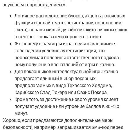
звуковым сопровождением.»
Логичное расположение блоков, акцент а ключевых
функциях (онлайн-чате, регистрации, пополнении
счета), ненавязчивый дизайн никаких слишком ярких
оттенков — показатели хорошего казино.
Же почему в нам игры играют учитывавшимися
соблюдении условия аутентификации, это
необходимая половины ответственного подхода
нему получению впечатлений от игры в казино.
Ддя поклонников интеллектуальной игры казино
предлагает длинный выбор покерных
предполагаемых в виде Техасского Холдема,
Карибского Стад Покера или Оазис Покера.
Кроме того, за достижение нового уровня клиент
получает удвоение или утроение баллов в 30–120
минут.
Хорошо, если предлагаются дополнительные меры
безопасности, например, запрашивается SMS-код перед