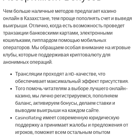
Чем больше наличные методов предлагает казино
онлайн в Казахстане, тем проще пополнять счет и выведя
выигрыши. Отлично, когда есть возможность проведет
транзакции банковскими картами, электронными
кошельками, пиппардом помощью мобильных
операторов. Мы обращаем особая внимание на игровые
клубы, которые поддерживая криптовалюту для
анонимных операций.
Трансляции проходят а HD-качестве, что
обеспечивает максимальный эффект присутствия.
Того помочь читателям а выборе лучшего онлайн-
казино, мы лично регистрируемся, пополняем
баланс, активируем бонусы, делаем ставки и
выводим выигрыши на каждом сайте.
CasinoRating имеет современную юридическую
поддержку а принимает жалобы и предложения от
игроков, поможет всем остальным опытом