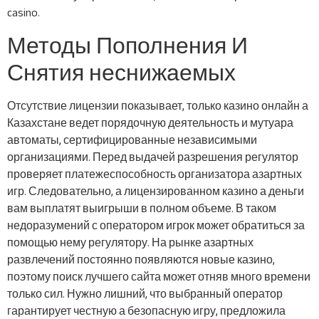
casino.
Методы Пополнения И
Снятия неснижаемых
Отсутствие лицензии показывает, только казино онлайн а
Казахстане ведет порядочную деятельность и мутуара
автоматы, сертифицированные независимыми
организациями. Перед выдачей разрешения регулятор
проверяет платежеспособность организатора азартных
игр. Следовательно, а лицензированном казино а деньги
вам выплатят выигрыши в полном объеме. В таком
недоразумений с оператором игрок может обратиться за
помощью нему регулятору. На рынке азартных
развлечений постоянно появляются новые казино,
поэтому поиск лучшего сайта может отняв много времени
только сил. Нужно лишний, что выбранный оператор
гарантирует честную а безопасную игру, предложила