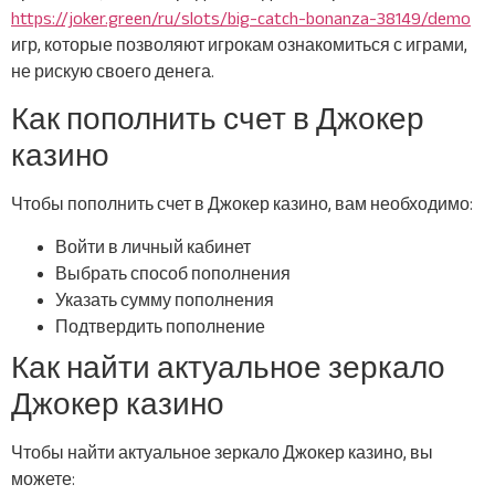
https://joker.green/ru/slots/big-catch-bonanza-38149/demo
игр, которые позволяют игрокам ознакомиться с играми,
не рискую своего денега.
Как пополнить счет в Джокер
казино
Чтобы пополнить счет в Джокер казино, вам необходимо:
Войти в личный кабинет
Выбрать способ пополнения
Указать сумму пополнения
Подтвердить пополнение
Как найти актуальное зеркало
Джокер казино
Чтобы найти актуальное зеркало Джокер казино, вы
можете: