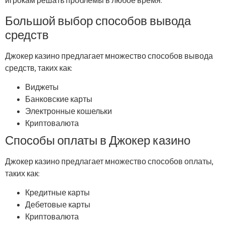
игрокам решать проблемы в любое время.
Большой выбор способов вывода
средств
Джокер казино предлагает множество способов вывода
средств, таких как:
Виджеты
Банковские карты
Электронные кошельки
Криптовалюта
Способы оплаты в Джокер казино
Джокер казино предлагает множество способов оплаты,
таких как:
Кредитные карты
Дебетовые карты
Криптовалюта