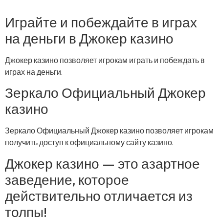
Играйте и побеждайте в играх
на деньги в Джокер казино
Джокер казино позволяет игрокам играть и побеждать в