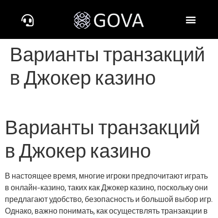
Варианты транзакций
в Джокер казино
Варианты транзакций
в Джокер казино
В настоящее время, многие игроки предпочитают играть
в онлайн-казино, таких как Джокер казино, поскольку они
предлагают удобство, безопасность и большой выбор игр.
Однако, важно понимать, как осуществлять транзакции в