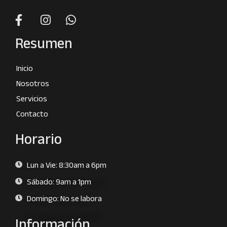
Джокер казино
Если вы не можете войти в Джокер казино, вы можете
связаться с технической поддержкой казино.
Empresa dedicada a brindar soluciones tecnologicas, que
permitan a nuestros clientes dar grandes pasos hacia el
futuro.
Resumen