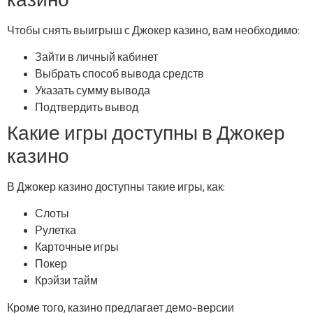
Чтобы снять выигрыш с Джокер казино, вам необходимо:
Зайти в личный кабинет
Выбрать способ вывода средств
Указать сумму вывода
Подтвердить вывод
Какие игры доступны в Джокер
казино
В Джокер казино доступны такие игры, как:
Слоты
Рулетка
Карточные игры
Покер
Крэйзи тайм
Кроме того, казино предлагает демо-версии