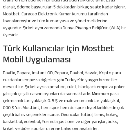
olarak, ödeme başvuruları 5 dakikadan birkaç saate kadar işlenir.
Mostbet, Curacao Elektronik Kumar Kurumu tarafından
lisanslanmıştır ve tüm kumar yasa ve yönetmeliklerine
uygundur. Şirket aynı zamanda Dünya Piyango Birliği’nin (WLA) bir
üyesidir.
Türk Kullanıcılar Için Mostbet
Mobil Uygulaması
Payfix, Papara, Instant QR, Pepara, Paybol, Havale, Kripto para
cüzdanları empieza diğerleri gibi Türkiye’de yaygın hizmetler
mevcuttur. Şirket ayrıca position, rulet, blackjack empieza poker
gibi çok çeşitli casino oyunları da sunmaktadır. Minimum para
çekme miktarı yaklaşık 0. 5 $ ve maksimum miktar yaklaşık 4,
000 $ ‘dır. Mostbet, hem spor hem de spor dışı etkinliklerde çok
çeşitli bahis seçenekleri sunar. Oyuncular futbol, tenis, hokey,
basketbol, voleybol, Formula just one ve diğer yarışlar, boks,
kriket ve diğer sporlar üzerine bahis oynayabilirler.