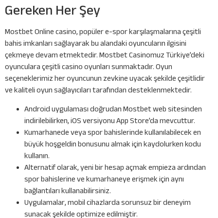
Gereken Her Şey
Mostbet Online casino, popüler e-spor karşılaşmalarına çeşitli
bahis imkanları sağlayarak bu alandaki oyuncuların ilgisini
çekmeye devam etmektedir. Mostbet Casinomuz Türkiye’deki
oyunculara çeşitli casino oyunları sunmaktadır. Oyun
seçeneklerimiz her oyuncunun zevkine uyacak şekilde çeşitlidir
ve kaliteli oyun sağlayıcıları tarafından desteklenmektedir.
Android uygulaması doğrudan Mostbet web sitesinden
indirilebilirken, iOS versiyonu App Store’da mevcuttur.
Kumarhanede veya spor bahislerinde kullanılabilecek en
büyük hoşgeldin bonusunu almak için kaydolurken kodu
kullanın.
Alternatif olarak, yeni bir hesap açmak empieza ardından
spor bahislerine ve kumarhaneye erişmek için aynı
bağlantıları kullanabilirsiniz.
Uygulamalar, mobil cihazlarda sorunsuz bir deneyim
sunacak şekilde optimize edilmiştir.