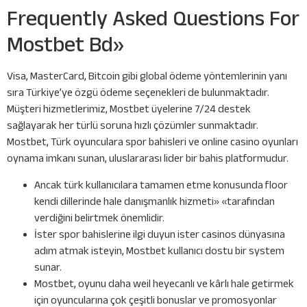
Frequently Asked Questions For
Mostbet Bd»
Visa, MasterCard, Bitcoin gibi global ödeme yöntemlerinin yanı
sıra Türkiye’ye özgü ödeme seçenekleri de bulunmaktadır.
Müşteri hizmetlerimiz, Mostbet üyelerine 7/24 destek
sağlayarak her türlü soruna hızlı çözümler sunmaktadır.
Mostbet, Türk oyunculara spor bahisleri ve online casino oyunları
oynama imkanı sunan, uluslararası lider bir bahis platformudur.
Ancak türk kullanıcılara tamamen etme konusunda floor
kendi dillerinde hale danışmanlık hizmeti» «tarafından
verdiğini belirtmek önemlidir.
İster spor bahislerine ilgi duyun ister casinos dünyasına
adım atmak isteyin, Mostbet kullanıcı dostu bir system
sunar.
Mostbet, oyunu daha weil heyecanlı ve kârlı hale getirmek
için oyuncularına çok çeşitli bonuslar ve promosyonlar