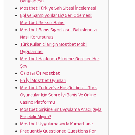
Bangladesh
Mostbet Türkiye Sah Sitesi İncelemesi
Epl Ve Şampiyonlar Lig Geri Ödemesi:
Mostbet Risksiz Bahis
Mostbet Bahis Sigortası – Bahislerinizi
Nasıl Korursunuz
Türk Kullanıcılar Için Mostbet Mobil
Uygulaması
Mostbet Hakkında Bilmeniz Gereken Her
Şey
Слоты От Mostbet
En İyi̇ Mostbet Oyunlari
Mostbet Türkiye’ye Hoş Geldiniz – Türk
Oyuncular Için Sobre İyi Bahis Ve Online
Casino Platformu
Mostbet Girişine Bir Uygulama Aracılığıyla
Erişebilir Miyim?
Mostbet Uygulamasında Kumarhane
Frequently Questioned Questions For