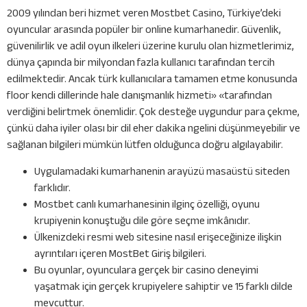
2009 yılından beri hizmet veren Mostbet Casino, Türkiye’deki
oyuncular arasında popüler bir online kumarhanedir. Güvenlik,
güvenilirlik ve adil oyun ilkeleri üzerine kurulu olan hizmetlerimiz,
dünya çapında bir milyondan fazla kullanıcı tarafından tercih
edilmektedir. Ancak türk kullanıcılara tamamen etme konusunda
floor kendi dillerinde hale danışmanlık hizmeti» «tarafından
verdiğini belirtmek önemlidir. Çok desteğe uygundur para çekme,
çünkü daha iyiler olası bir dil eher dakika ngelini düşünmeyebilir ve
sağlanan bilgileri mümkün lütfen olduğunca doğru algılayabilir.
Uygulamadaki kumarhanenin arayüzü masaüstü siteden
farklıdır.
Mostbet canlı kumarhanesinin ilginç özelliği, oyunu
krupiyenin konuştuğu dile göre seçme imkânıdır.
Ülkenizdeki resmi web sitesine nasıl erişeceğinize ilişkin
ayrıntıları içeren MostBet Giriş bilgileri.
Bu oyunlar, oyunculara gerçek bir casino deneyimi
yaşatmak için gerçek krupiyelere sahiptir ve 15 farklı dilde
mevcuttur.