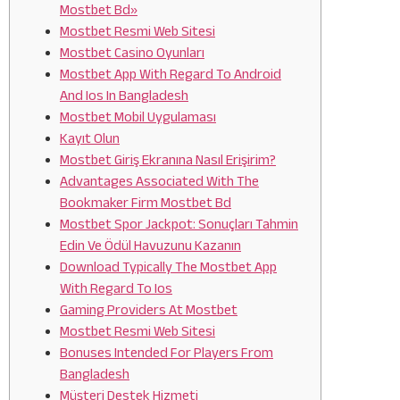
Mostbet Bd»
Mostbet Resmi Web Sitesi
Mostbet Casino Oyunları
Mostbet App With Regard To Android
And Ios In Bangladesh
Mostbet Mobil Uygulaması
Kayıt Olun
Mostbet Giriş Ekranına Nasıl Erişirim?
Advantages Associated With The
Bookmaker Firm Mostbet Bd
Mostbet Spor Jackpot: Sonuçları Tahmin
Edin Ve Ödül Havuzunu Kazanın
Download Typically The Mostbet App
With Regard To Ios
Gaming Providers At Mostbet
Mostbet Resmi Web Sitesi
Bonuses Intended For Players From
Bangladesh
Müşteri Destek Hizmeti