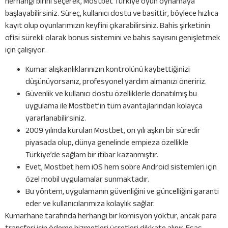
herhangi birini seçerek, Mostbet Türkiye oyun oynamaya
başlayabilirsiniz. Süreç, kullanıcı dostu ve basittir, böylece hızlıca
kayıt olup oyunlarımızın keyfini çıkarabilirsiniz. Bahis şirketinin
ofisi sürekli olarak bonus sistemini ve bahis sayısını genişletmek
için çalışıyor.
Kumar alışkanlıklarınızın kontrolünü kaybettiğinizi
düşünüyorsanız, profesyonel yardım almanızı öneririz.
Güvenlik ve kullanıcı dostu özelliklerle donatılmış bu
uygulama ile Mostbet’in tüm avantajlarından kolayca
yararlanabilirsiniz.
2009 yılında kurulan Mostbet, on yılı aşkın bir süredir
piyasada olup, dünya genelinde empieza özellikle
Türkiye’de sağlam bir itibar kazanmıştır.
Evet, Mostbet hem iOS hem sobre Android sistemleri için
özel mobil uygulamalar sunmaktadır.
Bu yöntem, uygulamanın güvenliğini ve güncelliğini garanti
eder ve kullanıcılarımıza kolaylık sağlar.
Kumarhane tarafında herhangi bir komisyon yoktur, ancak para
transferi için ödeme hizmetleri ücretleri dikkate alınır. Esas