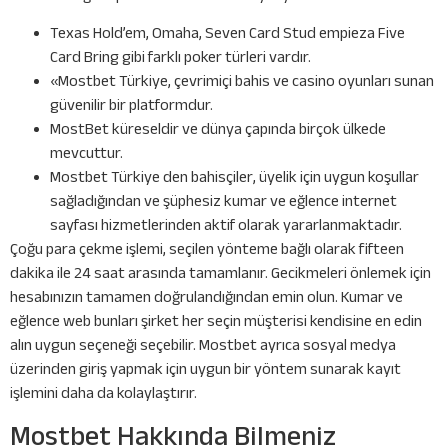
Texas Hold’em, Omaha, Seven Card Stud empieza Five
Card Bring gibi farklı poker türleri vardır.
«Mostbet Türkiye, çevrimiçi bahis ve casino oyunları sunan
güvenilir bir platformdur.
MostBet küreseldir ve dünya çapında birçok ülkede
mevcuttur.
Mostbet Türkiye den bahisçiler, üyelik için uygun koşullar
sağladığından ve şüphesiz kumar ve eğlence internet
sayfası hizmetlerinden aktif olarak yararlanmaktadır.
Çoğu para çekme işlemi, seçilen yönteme bağlı olarak fifteen
dakika ile 24 saat arasında tamamlanır. Gecikmeleri önlemek için
hesabınızın tamamen doğrulandığından emin olun. Kumar ve
eğlence web bunları şirket her seçin müşterisi kendisine en edin
alın uygun seçeneği seçebilir. Mostbet ayrıca sosyal medya
üzerinden giriş yapmak için uygun bir yöntem sunarak kayıt
işlemini daha da kolaylaştırır.
Mostbet Hakkında Bilmeniz