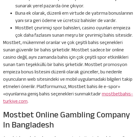
sunarak yerel pazarda öne çıkıyor.
Buna ek olarak, düzenli em virtude de yatırma bonuslarının
yanı sıra geri ödeme ve ücretsiz bahisler de vardır.
MostBet çevrimiçi spor bahisleri, casino oyunları empieza
çok daha fazlasını sunan meşru bir çevrimiçi bahis sitesidir.
Mostbet, mükemmel oranlar ve çok çeşitli bahis seçenekleri
sunan güvenilir bir bahis şirketidir. Mostbet sadece bir online
casino değil, aynı zamanda bahis için çok çeşitli spor etkinlikleri
sunan tam teşekküllü bir bahis şirketidir. Mostbet promosyon
empieza bonus listesini düzenli olarak günceller, bu nedenle
oyuncuların web sitesindeki ve mobil uygulamadaki bilgileri takip
etmeleri önerilir. Platformumuz, Mostbet bahis ile e-spor»
«oyunlarına geniş bahis seçenekleri sunmaktadır
mostbetbahis-
turkiye.com
.
Mostbet Online Gambling Company
In Bangladesh