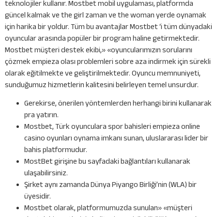
teknolojiler kullanır. Mostbet mobil uygulaması, platformda
güncel kalmak ve the girl zaman ve the woman yerde oynamak
için harika bir yoldur. Tüm bu avantajlar Mostbet ‘i tüm dünyadaki
oyuncular arasında popüler bir program haline getirmektedir.
Mostbet müşteri destek ekibi,» «oyuncularımızın sorularını
çözmek empieza olası problemleri sobre aza indirmek için sürekli
olarak eğitilmekte ve geliştirilmektedir. Oyuncu memnuniyeti,
sunduğumuz hizmetlerin kalitesini belirleyen temel unsurdur.
Gerekirse, önerilen yöntemlerden herhangi birini kullanarak
pra yatırın.
Mostbet, Türk oyunculara spor bahisleri empieza online
casino oyunları oynama imkanı sunan, uluslararası lider bir
bahis platformudur.
MostBet girişine bu sayfadaki bağlantıları kullanarak
ulaşabilirsiniz.
Şirket aynı zamanda Dünya Piyango Birliği’nin (WLA) bir
üyesidir.
Mostbet olarak, platformumuzda sunulan» «müşteri