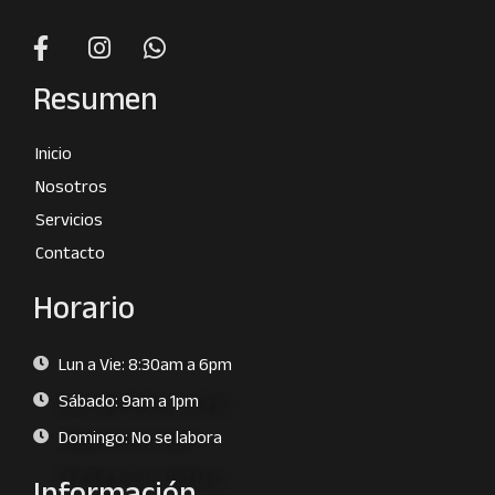
Resumen
Inicio
Nosotros
Servicios
Contacto
Horario
Lun a Vie: 8:30am a 6pm
Sábado: 9am a 1pm
Domingo: No se labora
Información