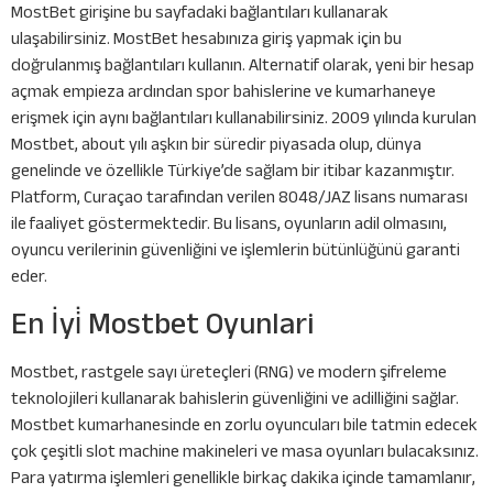
MostBet girişine bu sayfadaki bağlantıları kullanarak
ulaşabilirsiniz. MostBet hesabınıza giriş yapmak için bu
doğrulanmış bağlantıları kullanın. Alternatif olarak, yeni bir hesap
açmak empieza ardından spor bahislerine ve kumarhaneye
erişmek için aynı bağlantıları kullanabilirsiniz. 2009 yılında kurulan
Mostbet, about yılı aşkın bir süredir piyasada olup, dünya
genelinde ve özellikle Türkiye’de sağlam bir itibar kazanmıştır.
Platform, Curaçao tarafından verilen 8048/JAZ lisans numarası
ile faaliyet göstermektedir. Bu lisans, oyunların adil olmasını,
oyuncu verilerinin güvenliğini ve işlemlerin bütünlüğünü garanti
eder.
En İyi̇ Mostbet Oyunlari
Mostbet, rastgele sayı üreteçleri (RNG) ve modern şifreleme
teknolojileri kullanarak bahislerin güvenliğini ve adilliğini sağlar.
Mostbet kumarhanesinde en zorlu oyuncuları bile tatmin edecek
çok çeşitli slot machine makineleri ve masa oyunları bulacaksınız.
Para yatırma işlemleri genellikle birkaç dakika içinde tamamlanır,