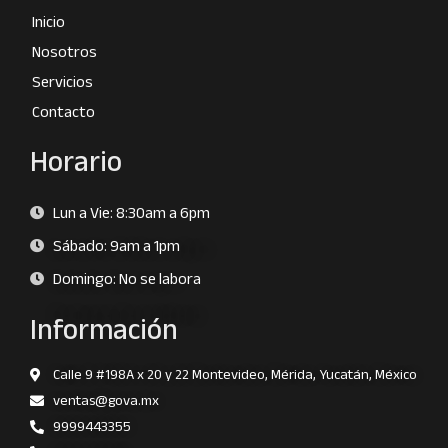
Inicio
Nosotros
Servicios
Contacto
Horario
Lun a Vie: 8:30am a 6pm
Sábado: 9am a 1pm
Domingo: No se labora
Información
Calle 9 #198A x 20 y 22 Montevideo, Mérida, Yucatán, México
ventas@gova.mx
9999443355