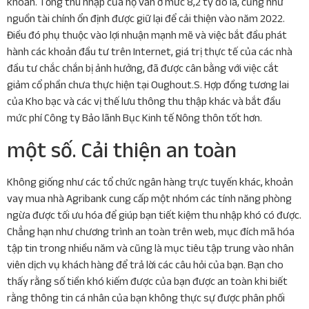
khoản. Tổng thu nhập của họ vẫn ở mức 8,2 tỷ đô la, cũng như
nguồn tài chính ổn định được giữ lại để cải thiện vào năm 2022.
Điều đó phụ thuộc vào lợi nhuận mạnh mẽ và việc bắt đầu phát
hành các khoản đầu tư trên Internet, giá trị thực tế của các nhà
đầu tư chắc chắn bị ảnh hưởng, đã được cân bằng với việc cắt
giảm cổ phần chưa thực hiện tại Oughout.S. Hợp đồng tương lai
của Kho bạc và các vị thế lưu thông thu thập khác và bắt đầu
mức phí Công ty Bảo lãnh Bục Kinh tế Nông thôn tốt hơn.
một số. Cải thiện an toàn
Không giống như các tổ chức ngân hàng trực tuyến khác, khoản
vay mua nhà Agribank cung cấp một nhóm các tính năng phòng
ngừa được tối ưu hóa để giúp bạn tiết kiệm thu nhập khó có được.
Chẳng hạn như chương trình an toàn trên web, mục đích mã hóa
tập tin trong nhiều năm và cũng là mục tiêu tập trung vào nhân
viên dịch vụ khách hàng để trả lời các câu hỏi của bạn. Bạn cho
thấy rằng số tiền khó kiếm được của bạn được an toàn khi biết
rằng thông tin cá nhân của bạn không thực sự được phân phối