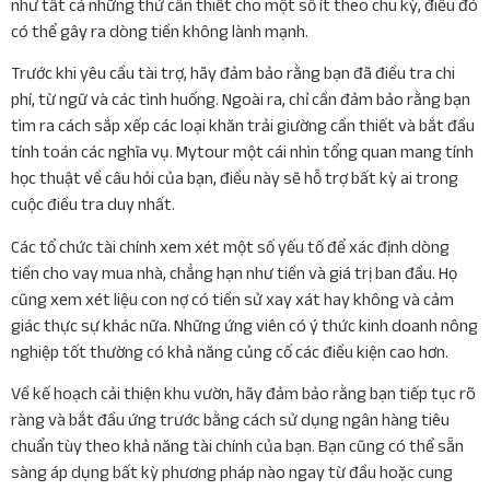
như tất cả những thứ cần thiết cho một số ít theo chu kỳ, điều đó
có thể gây ra dòng tiền không lành mạnh.
Trước khi yêu cầu tài trợ, hãy đảm bảo rằng bạn đã điều tra chi
phí, từ ngữ và các tình huống. Ngoài ra, chỉ cần đảm bảo rằng bạn
tìm ra cách sắp xếp các loại khăn trải giường cần thiết và bắt đầu
tính toán các nghĩa vụ. Mytour một cái nhìn tổng quan mang tính
học thuật về câu hỏi của bạn, điều này sẽ hỗ trợ bất kỳ ai trong
cuộc điều tra duy nhất.
Các tổ chức tài chính xem xét một số yếu tố để xác định dòng
tiền cho vay mua nhà, chẳng hạn như tiền và giá trị ban đầu. Họ
cũng xem xét liệu con nợ có tiền sử xay xát hay không và cảm
giác thực sự khác nữa. Những ứng viên có ý thức kinh doanh nông
nghiệp tốt thường có khả năng củng cố các điều kiện cao hơn.
Về kế hoạch cải thiện khu vườn, hãy đảm bảo rằng bạn tiếp tục rõ
ràng và bắt đầu ứng trước bằng cách sử dụng ngân hàng tiêu
chuẩn tùy theo khả năng tài chính của bạn. Bạn cũng có thể sẵn
sàng áp dụng bất kỳ phương pháp nào ngay từ đầu hoặc cung