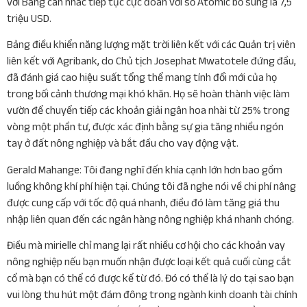
với Bảng cân nhắc tiếp tục cực đoan với số Atomic bổ sung là 7,5
triệu USD.
Bảng điều khiển năng lượng mặt trời liên kết với các Quản trị viên
liên kết với Agribank, do Chủ tịch Josephat Mwatotele đứng đầu,
đã đánh giá cao hiệu suất tổng thể mang tính đổi mới của họ
trong bối cảnh thương mại khó khăn. Họ sẽ hoàn thành việc làm
vườn để chuyển tiếp các khoản giải ngân hoa nhài từ 25% trong
vòng một phần tư, được xác định bằng sự gia tăng nhiều ngón
tay ở đất nông nghiệp và bắt đầu cho vay động vật.
Gerald Mahange: Tôi đang nghĩ đến khía cạnh lớn hơn bao gồm
luồng không khí phí ​​hiện tại. Chúng tôi đã nghe nói về chi phí nâng
được cung cấp với tốc độ quá nhanh, điều đó làm tăng giá thu
nhập liên quan đến các ngân hàng nông nghiệp khá nhanh chóng.
Điều mà mirielle chỉ mang lại rất nhiều cơ hội cho các khoản vay
nông nghiệp nếu bạn muốn nhận được loại kết quả cuối cùng cắt
cổ mà bạn có thể có được kể từ đó. Đó có thể là lý do tại sao bạn
vui lòng thu hút một đám đông trong ngành kinh doanh tài chính