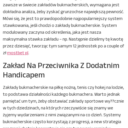
zawsze w świecie zakładów bukmacherskich, wymagana jest
dokładna analiza, żeby zyskać grunzochse największą pewność.
Mówi się, że jest to prawdopodobnie najpopularniejszy system
stawkowania, jeśli chodzi o zakłady bukmacherskie. System
modulowany zaczyna od określenia, jaka jest nasza
maksymalna stawka zakładu – np. Następnie dzielimy tę kwotę
przez dziesięć, tworząc tym samym 12 jednostek po a couple of
zł
mostbet pl
.
Zakład Na Przeciwnika Z Dodatnim
Handicapem
Zakłady bukmacherskie na piłkę nożną, tenis czy hokej na lodzie,
to podstawa działalności każdego bukmachera. Warto jednak
pamiętać um tym, żeby obstawiać zakłady sportowe wy??cznie
w tych dziedzinach, na których rzeczywiście się znamy we
żyjemy wydarzeniami z nimi związanymi na co dzień. Systemy
bukmacherskie często korzystają z progresji, a new strategia