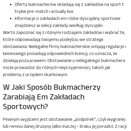
Oferty bukmacherów składają się z zakładów na sport t
trybie pre-match i actually live.
Informacje o zakładach em różne dyscypliny sportowe
znajdziesz w sekcji zakłady według dyscyplin.
Warto zapoznać się z różnymi rodzajami zakładów i wybrać te,
które odpowiadają twojemu podejściu we strategii
obstawiania. Nielegalne firmy bukmacherskie omijają regulacje i
keineswegs posiadają odpowiednich licencji, co oznacza, że
działają poza prawem. Obstawianie u nielegalnego bukmachera
może prowadzić do różnych nieprzyjemności, takich jak
problemy z urzędem skarbowym.
W Jaki Sposób Bukmacherzy
Zarabiają Em Zakładach
Sportowych?
Pewnym wyjściem jest obstawianie „podpórek”, czyli wygranej
lub remisu danej drużyny (albo inaczej – braku jej porażki). Z racji