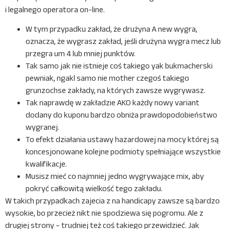
i legalnego operatora on-line.
W tym przypadku zakład, że drużyna A new wygra,
oznacza, że ​​wygrasz zakład, jeśli drużyna wygra mecz lub
przegra um 4 lub mniej punktów.
Tak samo jak nie istnieje coś takiego yak bukmacherski
pewniak, ngakl samo nie mother czegoś takiego
grunzochse zakłady, na których zawsze wygrywasz.
Tak naprawdę w zakładzie AKO każdy nowy variant
dodany do kuponu bardzo obniża prawdopodobieństwo
wygranej.
To efekt działania ustawy hazardowej na mocy której są
koncesjonowane kolejne podmioty spełniające wszystkie
kwalifikacje.
Musisz mieć co najmniej jedno wygrywające mix, aby
pokryć całkowitą wielkość tego zakładu.
W takich przypadkach zajecia z na handicapy zawsze są bardzo
wysokie, bo przecież nikt nie spodziewa się pogromu. Ale z
drugiej strony – trudniej też coś takiego przewidzieć. Jak