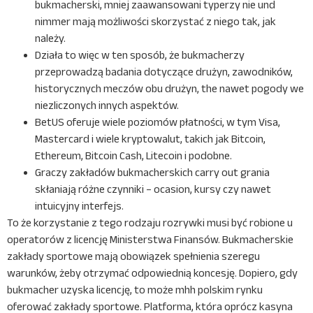
bukmacherski, mniej zaawansowani typerzy nie und
nimmer mają możliwości skorzystać z niego tak, jak
należy.
Działa to więc w ten sposób, że bukmacherzy
przeprowadzą badania dotyczące drużyn, zawodników,
historycznych meczów obu drużyn, the nawet pogody we
niezliczonych innych aspektów.
BetUS oferuje wiele poziomów płatności, w tym Visa,
Mastercard i wiele kryptowalut, takich jak Bitcoin,
Ethereum, Bitcoin Cash, Litecoin i podobne.
Graczy zakładów bukmacherskich carry out grania
skłaniają różne czynniki – ocasion, kursy czy nawet
intuicyjny interfejs.
To że korzystanie z tego rodzaju rozrywki musi być robione u
operatorów z licencję Ministerstwa Finansów. Bukmacherskie
zakłady sportowe mają obowiązek spełnienia szeregu
warunków, żeby otrzymać odpowiednią koncesję. Dopiero, gdy
bukmacher uzyska licencję, to może mhh polskim rynku
oferować zakłady sportowe. Platforma, która oprócz kasyna