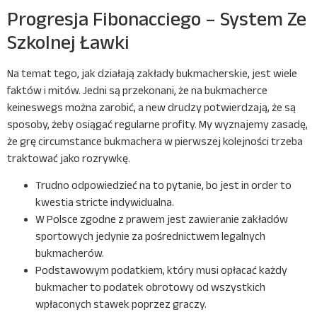
Progresja Fibonacciego – System Ze
Szkolnej Ławki
Na temat tego, jak działają zakłady bukmacherskie, jest wiele
faktów i mitów. Jedni są przekonani, że na bukmacherce
keineswegs można zarobić, a new drudzy potwierdzają, że są
sposoby, żeby osiągać regularne profity. My wyznajemy zasadę,
że grę circumstance bukmachera w pierwszej kolejności trzeba
traktować jako rozrywkę.
Trudno odpowiedzieć na to pytanie, bo jest in order to
kwestia stricte indywidualna.
W Polsce zgodne z prawem jest zawieranie zakładów
sportowych jedynie za pośrednictwem legalnych
bukmacherów.
Podstawowym podatkiem, który musi opłacać każdy
bukmacher to podatek obrotowy od wszystkich
wpłaconych stawek poprzez graczy.