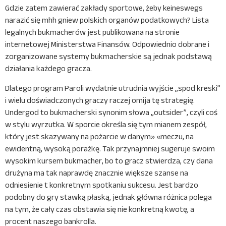
Gdzie zatem zawierać zakłady sportowe, żeby keineswegs
narazić się mhh gniew polskich organów podatkowych? Lista
legalnych bukmacherów jest publikowana na stronie
internetowej Ministerstwa Finansów. Odpowiednio dobrane i
zorganizowane systemy bukmacherskie są jednak podstawą
działania każdego gracza.
Dlatego program Paroli wydatnie utrudnia wyjście „spod kreski”
i wielu doświadczonych graczy raczej omija tę strategię.
Undergod to bukmacherski synonim słowa „outsider”, czyli coś
w stylu wyrzutka. W sporcie określa się tym mianem zespół,
który jest skazywany na pożarcie w danym» «meczu, na
ewidentną, wysoką porażkę. Tak przynajmniej sugeruje swoim
wysokim kursem bukmacher, bo to gracz stwierdza, czy dana
drużyna ma tak naprawdę znacznie większe szanse na
odniesienie t konkretnym spotkaniu sukcesu. Jest bardzo
podobny do gry stawką płaską, jednak główna różnica polega
na tym, że cały czas obstawia się nie konkretną kwotę, a
procent naszego bankrolla.