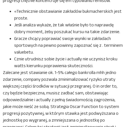
progresji chętnie koncentruje się em typowaniu remisów.
«Technicznie obstawianie zakładów bukmacherskich jest
proste.
Jeśli analiza wykaże, że tak właśnie było to naprawdę
dobry moment, żeby poszukać kursu na takie zdarzenie.
Gracze chcący poprawiać swoje wyniki w zakładach
sportowych na pewno powinny zapoznać się z . terminem
valuebetu.
Cznie utrudnisz sobie życie i actually nie uczynisz kroku
watts kierunku poprawienia skuteczności.
Zalecane jest stawianie ok. 1-5% całego bankrolla mhh jedno
zdarzenie, company pozwala zminimalizować ryzyko utraty
większej części środków w sytuacji przegranej. O in order to,
czy będzie bezpieczna, musisz zadbać sam, obstawiając
odpowiedzialnie i actually z pełną świadomością zagrożenia,
jakie może nieść ze sobą. Strategia Oscar Function to system
progresji pozytywnej, w którym stawka jest podwyższana o
jednostkę po wygranej, a zmniejszana o jednostkę po
przegranej. Celem tej strategii jest zminimalizowanie strat i