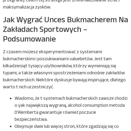
maksymalizacja zysków.
Jak Wygrać Unces Bukmacherem Na
Zakładach Sportowych –
Podsumowanie
Z czasem możesz eksperymentować z systemami
bukmacherskimi i poszukiwaniami valuebetów. Jest tam
kilkadziesiąt tysięcy użytkowników, którzy wymieniają się
typami, a także własnymi spostrzeżeniami odnośnie zakładów
bukmacherskich. Niektóre dyskusje bywają inspirujące, dlatego
warto t nich uczestniczyć.
Wiadomo, że t systemach bukmacherskich zawsze chodzi
o yak największą wygraną, alcohol consumption metoda
D’Alemberta gwarantuje również poczucie
bezpieczeństwa.
Obejmuje dwie lub więcej stron, które zgadzają się co