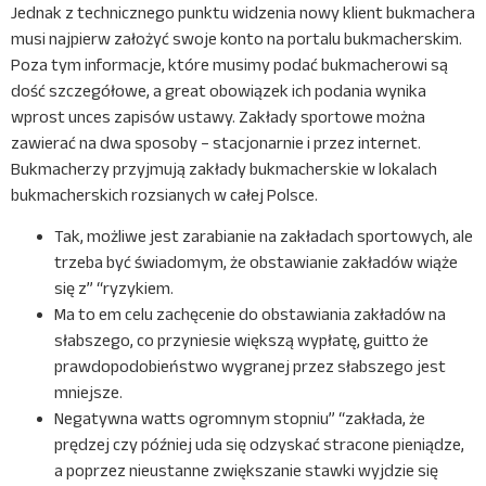
Jednak z technicznego punktu widzenia nowy klient bukmachera
musi najpierw założyć swoje konto na portalu bukmacherskim.
Poza tym informacje, które musimy podać bukmacherowi są
dość szczegółowe, a great obowiązek ich podania wynika
wprost unces zapisów ustawy. Zakłady sportowe można
zawierać na dwa sposoby – stacjonarnie i przez internet.
Bukmacherzy przyjmują zakłady bukmacherskie w lokalach
bukmacherskich rozsianych w całej Polsce.
Tak, możliwe jest zarabianie na zakładach sportowych, ale
trzeba być świadomym, że obstawianie zakładów wiąże
się z” “ryzykiem.
Ma to em celu zachęcenie do obstawiania zakładów na
słabszego, co przyniesie większą wypłatę, guitto że
prawdopodobieństwo wygranej przez słabszego jest
mniejsze.
Negatywna watts ogromnym stopniu” “zakłada, że
prędzej czy później uda się odzyskać stracone pieniądze,
a poprzez nieustanne zwiększanie stawki wyjdzie się