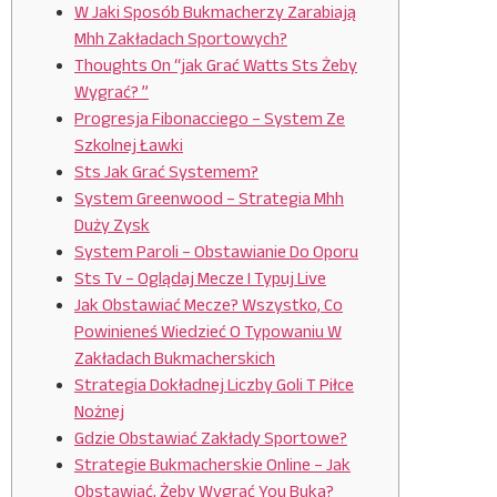
W Jaki Sposób Bukmacherzy Zarabiają
Mhh Zakładach Sportowych?
Thoughts On “jak Grać Watts Sts Żeby
Wygrać? ”
Progresja Fibonacciego – System Ze
Szkolnej Ławki
Sts Jak Grać Systemem?
System Greenwood – Strategia Mhh
Duży Zysk
System Paroli – Obstawianie Do Oporu
Sts Tv – Oglądaj Mecze I Typuj Live
Jak Obstawiać Mecze? Wszystko, Co
Powinieneś Wiedzieć O Typowaniu W
Zakładach Bukmacherskich
Strategia Dokładnej Liczby Goli T Piłce
Nożnej
Gdzie Obstawiać Zakłady Sportowe?
Strategie Bukmacherskie Online – Jak
Obstawiać, Żeby Wygrać You Buka?