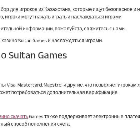
выбор для игроков из Казахстана, которые ищут безопасное 
, игроки могут начать играть и наслаждаться играми.
нительной информации, пожалуйста, свяжитесь с нами.
 казино Sultan Games и наслаждаться играми.
о Sultan Games
 Visa, Mastercard, Maestro, и другие, что позволяет игрокам
 может потребоваться дополнительная верификация.
зино скачать
Games также поддерживает электронные платежные 
ный способ пополнения счета.