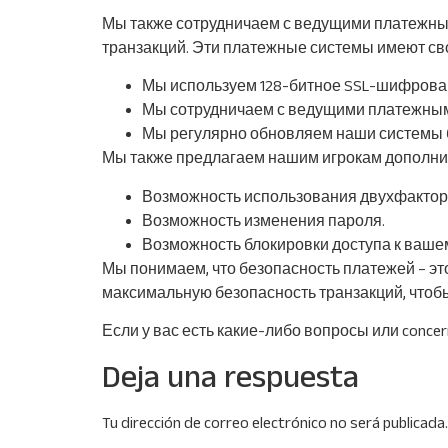
Мы также сотрудничаем с ведущими платежными 
транзакций. Эти платежные системы имеют св
Мы используем 128-битное SSL-шифрова
Мы сотрудничаем с ведущими платежными
Мы регулярно обновляем наши системы б
Мы также предлагаем нашим игрокам дополнит
Возможность использования двухфактор
Возможность изменения пароля.
Возможность блокировки доступа к вашем
Мы понимаем, что безопасность платежей – эт
максимальную безопасность транзакций, чтобы
Если у вас есть какие-либо вопросы или conce
Deja una respuesta
Tu dirección de correo electrónico no será publicada.