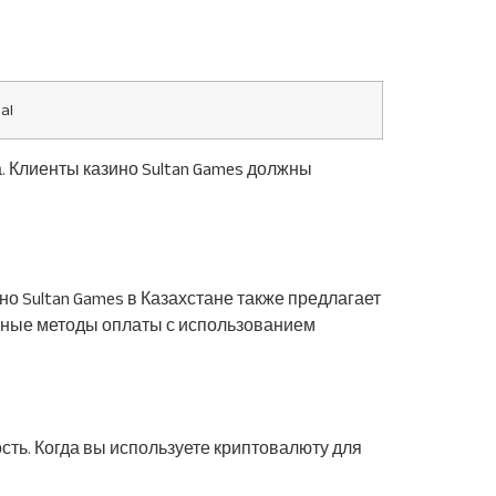
al
. Клиенты казино Sultan Games должны
но Sultan Games в Казахстане также предлагает
пные методы оплаты с использованием
ть. Когда вы используете криптовалюту для