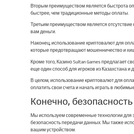
Вторым преимуществом является быстрота опл
быстрее, чем традиционные методы оплаты.
Третьим преимуществом является отсутствие к
вам деньги.
Наконец, использование криптовалют для оп
которые предотвращают мошенничество и хищ
Кроме того, Казино Sultan Games предлагает 
еще один способ для игроков из Казахстана и 
В целом, использование криптовалют для оплат
оплатить свои счета и начать играть в любимые
Конечно, безопасность
Мы используем современные технологии для з
безопасность передачи данных. Мы также исп
вашим устройством.