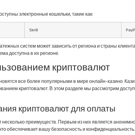
доступны электронные кошельки, такие как:
Skrill
PayP
атежных систем может зависить от региона и страны клиента
ма доступна в их регионе.
льзованием криптовалют
становятся все более популярными в мире онлайн-казино. Кази
ованием криптовалют. В этом разделе мы рассмотрим досту
ния криптовалют для оплаты
 несколько преимуществ. Первым из них является анонимнос
 что обеспечивает вашу безопасность и конфиденциальность.