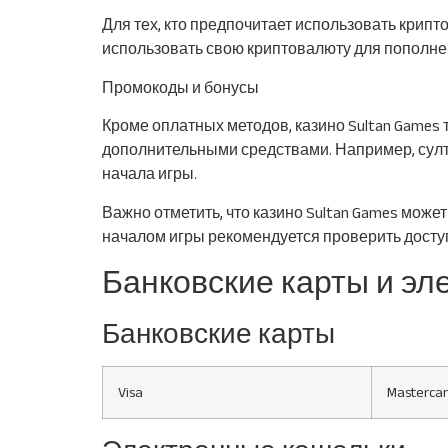
Для тех, кто предпочитает использовать крипто
использовать свою криптовалюту для пополнен
Промокоды и бонусы
Кроме оплатных методов, казино Sultan Games 
дополнительными средствами. Например, султ
начала игры.
Важно отметить, что казино Sultan Games може
началом игры рекомендуется проверить досту
Банковские карты и э
Банковские карты
Visa
Masterca