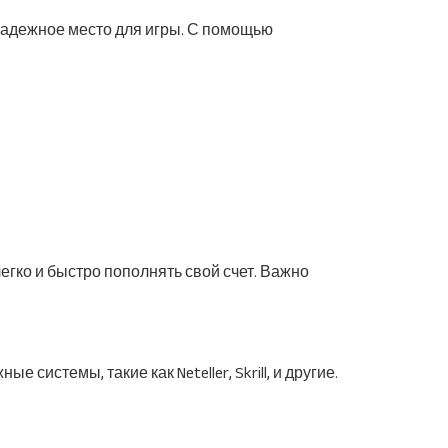
и надежное место для игры. С помощью
 легко и быстро пополнять свой счет. Важно
системы, такие как Neteller, Skrill, и другие.