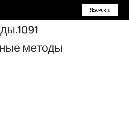
SOPORTE
ды.1091
жные методы