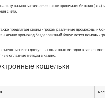
валюту, казино Sultan Games также принимает биткоин (BTC) 
ия счета.
также предлагает своим игрокам различные промокоды и бону
ан казино промокод бездепозитный бонус может помочь игр
т изменять список доступных оплатных методов в зависимост
пные оплатные методы в казино.
лектронные кошельки
rd
Maes