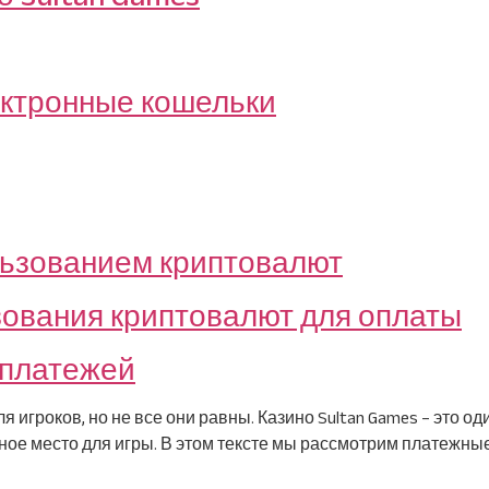
ектронные кошельки
льзованием криптовалют
ования криптовалют для оплаты
 платежей
 игроков, но не все они равны. Казино Sultan Games – это од
ное место для игры. В этом тексте мы рассмотрим платежные