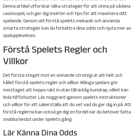
Denna artikel utforskar olika strategier för att vinna på sådana
casinospel, och ger dig insikter och tips för att maximera ditt
spelande. Genom att förstå spelets mekanik och använda
smarta strategier kan du förbättra dina odds och njuta mer av
spelupplevelsen.
Förstå Spelets Regler och
Villkor
Det första steget mot en vinnande strategi är att helt och
hållet förstå spelets regler och villkor. Många spelare gör
misstaget att hoppa rakt in utan tillräcklig kunskap, vilket kan
leda till förluster. Läs noggrant igenom spelets instruktioner
och villkor för att säkerställa att du vet vad du ger dig in på. Att
förstå reglerna kan också ge dig en fördel när du behöver fatta
snabba beslut under spelets gång.
Lär Känna Dina Odds