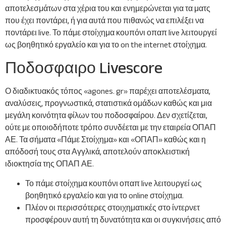
αποτελεσμάτων στα χέρια του και ενημερώνεται για τα ματς
που έχει ποντάρει, ή για αυτά που πιθανώς να επιλέξει να
ποντάρει live. Το πάμε στοίχημα κουπόνι οπαπ live λειτουργεί
ως βοηθητικό εργαλείο και για το on the internet στοίχημα.
Ποδοσφαιρο Livescore
Ο διαδικτυακός τόπος «agones. gr» παρέχει αποτελέσματα,
αναλύσεις, προγνωστικά, στατιστικά ομάδων καθώς και μια
μεγάλη κοινότητα φίλων του ποδοσφαίρου. Δεν σχετίζεται,
ούτε με οποιοδήποτε τρόπο συνδέεται με την εταιρεία ΟΠΑΠ
ΑΕ. Τα σήματα «Πάμε Στοίχημα» και «ΟΠΑΠ» καθώς και η
απόδοσή τους στα Αγγλικά, αποτελούν αποκλειστική
ιδιοκτησία της ΟΠΑΠ ΑΕ.
Το πάμε στοίχημα κουπόνι οπαπ live λειτουργεί ως
βοηθητικό εργαλείο και για το online στοίχημα.
Πλέον οι περισσότερες στοιχηματικές στο ίντερνετ
προσφέρουν αυτή τη δυνατότητα και οι συγκινήσεις από