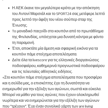
Η ΑΕΚ έκανε τον μεγαλύτερο κρότο με την απόκτηση
του Αντονί Μαρσιάλ και το SPORT24 σας μετέφερε λεπτό
προς λεπτό την άφιξη του νέου σούπερ σταρ της
Ένωσης.
To μοναδικό παιχνίδι στο κουπόνι από το πρωτάθλημα
της Φινλανδίας, υπόσχεται μια δυνατή κόντρα με φόντο
τη παραμονή.
Έτσι, αποκτάτε μία άμεση και σφαιρική εικόνα για τα
κουπόνι πάμε στοίχημα αποτελέσματα.
Δείτε όλα τα livescore για τις ελληνικές διοργανώσεις
ποδοσφαίρου, καθημερινά προγνωστικά ποδοσφαίρου
και τις τελευταίες αθλητικές ειδήσεις.
«Στο κουπόνι πάμε στοίχημα αποτελέσματα που προσφέρει
και η σελίδα μας, ο επισκέπτης έχει τη δυνατότητα να
ενημερωθεί για την εξέλιξη των αγώνων, σωστά και εύκολα.
Μπορεί να μάθει για τους αγώνες που έχουν ολοκληρωθεί
νωρίτερα και να ενημερώνεται για την εξέλιξη των αγώνων
που “τρέχουν”. Έχει έναν συνολικό χάρτη των are living