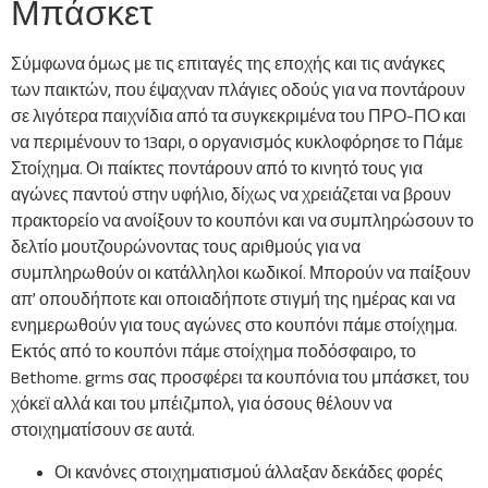
Μπάσκετ
Σύμφωνα όμως με τις επιταγές της εποχής και τις ανάγκες
των παικτών, που έψαχναν πλάγιες οδούς για να ποντάρουν
σε λιγότερα παιχνίδια από τα συγκεκριμένα του ΠΡΟ-ΠΟ και
να περιμένουν το 13αρι, ο οργανισμός κυκλοφόρησε το Πάμε
Στοίχημα. Οι παίκτες ποντάρουν από το κινητό τους για
αγώνες παντού στην υφήλιο, δίχως να χρειάζεται να βρουν
πρακτορείο να ανοίξουν το κουπόνι και να συμπληρώσουν το
δελτίο μουτζουρώνοντας τους αριθμούς για να
συμπληρωθούν οι κατάλληλοι κωδικοί. Μπορούν να παίξουν
απ’ οπουδήποτε και οποιαδήποτε στιγμή της ημέρας και να
ενημερωθούν για τους αγώνες στο κουπόνι πάμε στοίχημα.
Εκτός από το κουπόνι πάμε στοίχημα ποδόσφαιρο, το
Bethome. grms σας προσφέρει τα κουπόνια του μπάσκετ, του
χόκεϊ αλλά και του μπέιζμπολ, για όσους θέλουν να
στοιχηματίσουν σε αυτά.
Οι κανόνες στοιχηματισμού άλλαξαν δεκάδες φορές