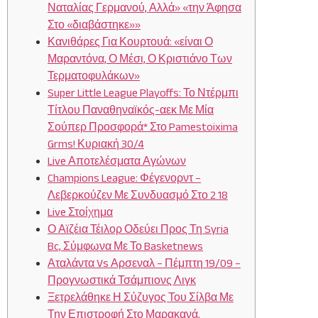
Ναταλίας Γερμανού, Αλλά» «την Άφησα
Στο «διαβάστηκε»»
Κανιθάρες Για Κουρτουά: «είναι Ο
Μαραντόνα, Ο Μέσι, Ο Κριστιάνο Των
Τερματοφυλάκων»
Super Little League Playoffs: Το Ντέρμπι
Τίτλου Παναθηναϊκός-αεκ Με Μία
Σούπερ Προσφορά* Στο Pamestoixima
Grms! Κυριακή 30/4
Live Αποτελέσματα Αγώνων
Champions League: Φέγενορντ –
Λεβερκούζεν Με Συνδυασμό Στο 2 18
Live Στοίχημα
Ο Αϊζέια Τέιλορ Οδεύει Προς Τη Syria
Bc, Σύμφωνα Με Το Basketnews
Αταλάντα Vs Αρσεναλ – Πέμπτη 19/09 –
Προγνωστικά Τσάμπιονς Λιγκ
Ξετρελάθηκε Η Σύζυγος Του Σίλβα Με
Την Επιστροφή Στο Μαρακανά,