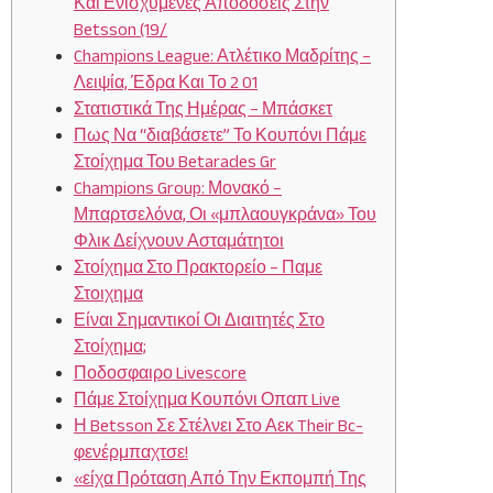
Και Ενισχυμένες Αποδόσεις Στην
Betsson (19/
Champions League: Ατλέτικο Μαδρίτης –
Λειψία, Έδρα Και Το 2 01
Στατιστικά Της Ημέρας – Μπάσκετ
Πως Να “διαβάσετε” Το Κουπόνι Πάμε
Στοίχημα Του Betarades Gr
Champions Group: Μονακό –
Μπαρτσελόνα, Οι «μπλαουγκράνα» Του
Φλικ Δείχνουν Ασταμάτητοι
Στοίχημα Στο Πρακτορείο – Παμε
Στοιχημα
Είναι Σημαντικοί Οι Διαιτητές Στο
Στοίχημα;
Ποδοσφαιρο Livescore
Πάμε Στοίχημα Κουπόνι Οπαπ Live
Η Betsson Σε Στέλνει Στο Αεκ Their Bc-
φενέρμπαχτσε!
«είχα Πρόταση Από Την Εκπομπή Της