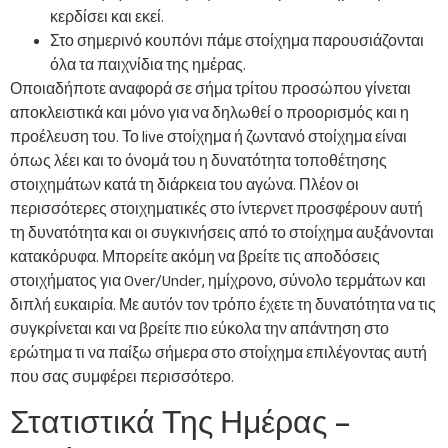
κερδίσει και εκεί.
Στο σημερινό κουπόνι πάμε στοίχημα παρουσιάζονται
όλα τα παιχνίδια της ημέρας.
Οποιαδήποτε αναφορά σε σήμα τρίτου προσώπου γίνεται
αποκλειστικά και μόνο για να δηλωθεί ο προορισμός και η
προέλευση του. Το live στοίχημα ή ζωντανό στοίχημα είναι
όπως λέει και το όνομά του η δυνατότητα τοποθέτησης
στοιχημάτων κατά τη διάρκεια του αγώνα. Πλέον οι
περισσότερες στοιχηματικές στο ίντερνετ προσφέρουν αυτή
τη δυνατότητα και οι συγκινήσεις από το στοίχημα αυξάνονται
κατακόρυφα. Μπορείτε ακόμη να βρείτε τις αποδόσεις
στοιχήματος για Over/Under, ημίχρονο, σύνολο τερμάτων και
διπλή ευκαιρία. Με αυτόν τον τρόπο έχετε τη δυνατότητα να τις
συγκρίνεται και να βρείτε πιο εύκολα την απάντηση στο
ερώτημα τι να παίξω σήμερα στο στοίχημα επιλέγοντας αυτή
που σας συμφέρει περισσότερο.
Στατιστικά Της Ημέρας –