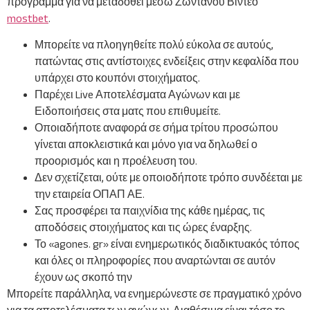
πρόγραμμα για να μεταδοθεί μέσω Ζωντανού Βίντεο
mostbet
.
Μπορείτε να πλοηγηθείτε πολύ εύκολα σε αυτούς,
πατώντας στις αντίστοιχες ενδείξεις στην κεφαλίδα που
υπάρχει στο κουπόνι στοιχήματος.
Παρέχει Live Αποτελέσματα Αγώνων και με
Ειδοποιήσεις στα ματς που επιθυμείτε.
Οποιαδήποτε αναφορά σε σήμα τρίτου προσώπου
γίνεται αποκλειστικά και μόνο για να δηλωθεί ο
προορισμός και η προέλευση του.
Δεν σχετίζεται, ούτε με οποιοδήποτε τρόπο συνδέεται με
την εταιρεία ΟΠΑΠ ΑΕ.
Σας προσφέρει τα παιχνίδια της κάθε ημέρας, τις
αποδόσεις στοιχήματος και τις ώρες έναρξης.
Το «agones. gr» είναι ενημερωτικός διαδικτυακός τόπος
και όλες οι πληροφορίες που αναρτώνται σε αυτόν
έχουν ως σκοπό την
Μπορείτε παράλληλα, να ενημερώνεστε σε πραγματικό χρόνο