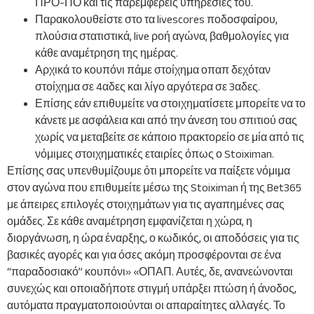
ΠΡΟ-ΠΟ και τις παρεμφερείς υπηρεσίες του.
Παρακολουθείστε στο τα livescores ποδοσφαίρου,
πλούσια στατιστικά, live ροή αγώνα, βαθμολογίες για
κάθε αναμέτρηση της ημέρας.
Αρχικά το κουπόνι πάμε στοίχημα οπαπ δεχόταν
στοίχημα σε 4αδες και λίγο αργότερα σε 3αδες.
Επίσης εάν επιθυμείτε να στοιχηματίσετε μπορείτε να το
κάνετε με ασφάλεια και από την άνεση του σπιτιού σας
χωρίς να μεταβείτε σε κάποιο πρακτορείο σε μία από τις
νόμιμες στοιχηματικές εταιρίες όπως ο Stoiximan.
Επίσης σας υπενθυμίζουμε ότι μπορείτε να παίξετε νόμιμα
στον αγώνα που επιθυμείτε μέσω της Stoiximan ή της Bet365
με άπειρες επιλογές στοιχημάτων για τις αγαπημένες σας
ομάδες. Σε κάθε αναμέτρηση εμφανίζεται η χώρα, η
διοργάνωση, η ώρα έναρξης, ο κωδικός, οι αποδόσεις για τις
βασικές αγορές και για όσες ακόμη προσφέρονται σε ένα
“παραδοσιακό” κουπόνι» «ΟΠΑΠ. Αυτές, δε, ανανεώνονται
συνεχώς και οποιαδήποτε στιγμή υπάρξει πτώση ή άνοδος,
αυτόματα πραγματοποιούνται οι απαραίτητες αλλαγές. Το