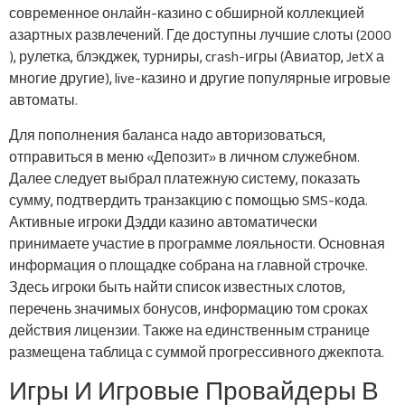
современное онлайн-казино с обширной коллекцией
азартных развлечений. Где доступны лучшие слоты (2000
), рулетка, блэкджек, турниры, crash-игры (Авиатор, JetX а
многие другие), live-казино и другие популярные игровые
автоматы.
Для пополнения баланса надо авторизоваться,
отправиться в меню «Депозит» в личном служебном.
Далее следует выбрал платежную систему, показать
сумму, подтвердить транзакцию с помощью SMS-кода.
Активные игроки Дэдди казино автоматически
принимаете участие в программе лояльности. Основная
информация о площадке собрана на главной строчке.
Здесь игроки быть найти список известных слотов,
перечень значимых бонусов, информацию том сроках
действия лицензии. Также на единственным странице
размещена таблица с суммой прогрессивного джекпота.
Игры И Игровые Провайдеры В