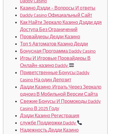
Daddy Casino
Казино Дэдди – Вопросы И ответы
Daddy Casino Официальный Сайт
Как Найти Зеркало Казино Дэдди ддя
Доступа Без Ограничений
Провайдеры Дедди Казино
Топ 5 Автоматов Казино Дедди
Бонусная Программа Daddy Casino
Игры И Игровые Провайдеры В
Онлайн-казино Daddy
Приветственные Бонусы Daddy
Casino На один Депозит
Дадди Казино: Играть Через Зеркало
одноиз В Мобильной Версии Сайта
Свежие Бонусы И Промокоды Daddy
Casino В 2025 Году
Дэдди Казино Регистрация
службе Поддержки Daddy
Надежность Дедди Казино