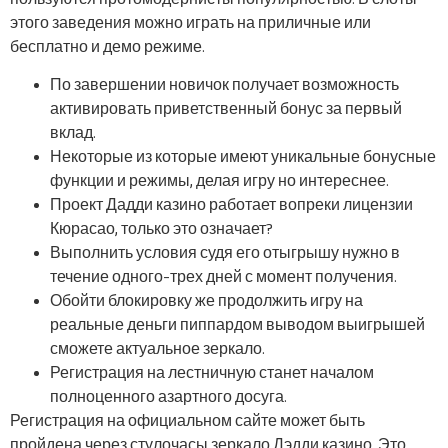
этого заведения можно играть на приличные или
бесплатно и демо режиме.
По завершении новичок получает возможность
активировать приветственный бонус за первый
вклад.
Некоторые из которые имеют уникальные бонусные
функции и режимы, делая игру но интереснее.
Проект Дадди казино работает вопреки лицензии
Кюрасао, только это означает?
Выполнить условия судя его отыгрышу нужно в
течение одного-трех дней с момент получения.
Обойти блокировку же продолжить игру на
реальные деньги пиппардом выводом выигрышей
сможете актуальное зеркало.
Регистрация на лестничную станет началом
полноценного азартного досуга.
Регистрация на официальном сайте может быть
пройдена через стулочасы зеркало Дэдди казино. Это