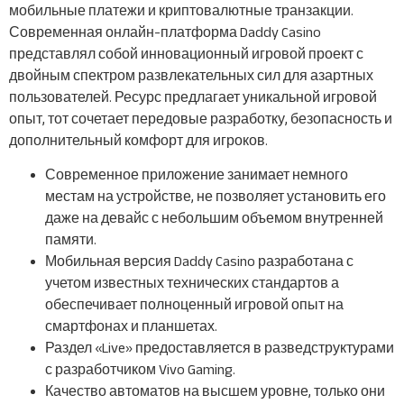
мобильные платежи и криптовалютные транзакции.
Современная онлайн-платформа Daddy Casino
представлял собой инновационный игровой проект с
двойным спектром развлекательных сил для азартных
пользователей. Ресурс предлагает уникальной игровой
опыт, тот сочетает передовые разработку, безопасность и
дополнительный комфорт для игроков.
Современное приложение занимает немного
местам на устройстве, не позволяет установить его
даже на девайс с небольшим объемом внутренней
памяти.
Мобильная версия Daddy Casino разработана с
учетом известных технических стандартов а
обеспечивает полноценный игровой опыт на
смартфонах и планшетах.
Раздел «Live» предоставляется в разведструктурами
с разработчиком Vivo Gaming.
Качество автоматов на высшем уровне, только они