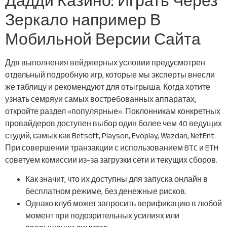
Дадди Казино: Играть Через
Зеркало например В
Мобильной Версии Сайта
Ддя выполнения вейджерных условии предусмотрен
отдельный подробную игр, которые мы эксперты внесли
же таблицу и рекомендуют для отыгрыша. Когда хотите
узнать семряуи самых востребованных аппаратах,
откройте раздел «популярные». Поклонникам конкретных
провайдеров доступен выбор один более чем 40 ведущих
студий, самых как Betsoft, Playson, Evoplay, Wazdan, NetEnt.
При совершении транзакции с использованием BTC и ETH
советуем комиссии из-за загрузки сети и текущих сборов.
Как значит, что их доступны для запуска онлайн в
бесплатном режиме, без денежные рисков.
Однако клуб может запросить верификацию в любой
момент при подозрительных усилиях или