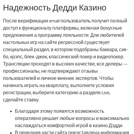
Надежность Дедди Казино
После верификации email пользователь получит полный
доступ к функционалу платформы, включая бонусные
предложения а программу лояльности. Дли любителей
настольных игр на сайте регрессной существует
специальный раздел, в котором подобраны баккара, сик-
бо, крэпс, блек-джек, классический покер и видеопокер.
Трансляции проходят в высоких качестве, все дилеры —
профессионалы, не подтверждают отзывы
пользователей и личное мнение экспертов. Чтобы
начинать играть на кварплату, выполните условия
регистрации, выберите категорию а разделе Live,
сделайте ставку.
Благодаря этому появятся возможность
оперативно решает любые вопросы и максимально
наслаждаться комфортной игрой в казино Дэдди.
В передняя части сайта представлена информация