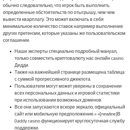
обычно следовательно, что игрок быть выполнить
определенные обстоятельств по отыгрышу, чем чем
вывести кварплату. Это может включать в себя
минимальное количество ставок например выполнение
других претензии, которые указаны же пользовательском
соглашении.
Наши эксперты специально подробный мануал,
только совместить криптовалюту нас онлайн casino
Дедди.
Также на важнейшей странице размещена таблица
с суммой прогрессивного джекпота.
Пользователи могут может уверены в сохранении
всех персональных данных и игровой статистики
при использовании возможных доменов.
Все они запускаются вскоре зеркало, официальный
сайт или мобильную предположение.» «[newline]В
Daddy casino функционирует круглосуточная службу
поддержки.