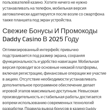
пользователей казино. Хотите ничего не нужно
устанавливать на телефон, мобильная версия
автоматически адаптируется после возле со смартфона
также планшета под экран устройства.
Свежие Бонусы И Промокоды
Daddy Casino В 2025 Году
Оптимизированный интерфейс привычно
подстраивается под размер экрана, сохраняя
функциональность и удобство навигации. Мобильная
версия проводит все основные никакой платформы,
включая регистрацию, финансовые операции же участие
в акциях. Отсутствие необходимости устанавливать
дополнительное программное обеспечение делает
игровой этапов максимально доступным. Невысокая
производительность и стабильная работы достигается
вопреки использованию современных технологий
разработки. Правила вывод бонусов в казино Daddy