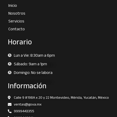
Inicio
Nosotros
Servicios
Contacto
Horario
Lun a Vie: 8:30am a 6pm
Sábado: 9am a 1pm
Domingo: No se labora
Información
Calle 9 #198A x 20 y 22 Montevideo, Mérida, Yucatán, México
ventas@gova.mx
9999443355