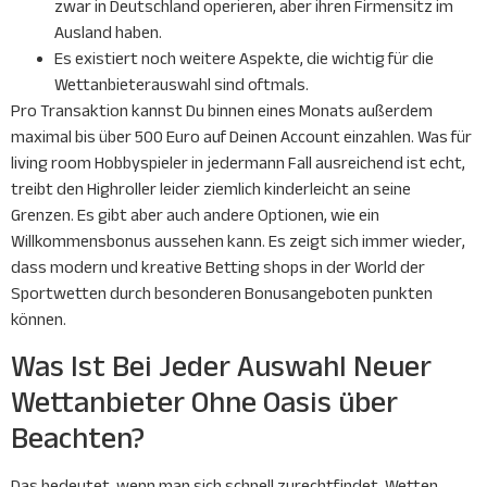
zwar in Deutschland operieren, aber ihren Firmensitz im
Ausland haben.
Es existiert noch weitere Aspekte, die wichtig für die
Wettanbieterauswahl sind oftmals.
Pro Transaktion kannst Du binnen eines Monats außerdem
maximal bis über 500 Euro auf Deinen Account einzahlen. Was für
living room Hobbyspieler in jedermann Fall ausreichend ist echt,
treibt den Highroller leider ziemlich kinderleicht an seine
Grenzen. Es gibt aber auch andere Optionen, wie ein
Willkommensbonus aussehen kann. Es zeigt sich immer wieder,
dass modern und kreative Betting shops in der World der
Sportwetten durch besonderen Bonusangeboten punkten
können.
Was Ist Bei Jeder Auswahl Neuer
Wettanbieter Ohne Oasis über
Beachten?
Das bedeutet, wenn man sich schnell zurechtfindet, Wetten