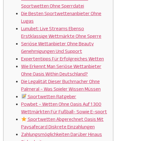
Sportwetten Ohne Sperrdatei
Die Besten Sportwettenanbieter Ohne
Lugas
Lunubet: Live Streams Ebenso
Erstklassige Wettmärkte Ohne Sperre
Seriöse Wettanbieter Ohne Beauty
Genehmigungen Und Support
Expertentipps Für Erfolgreiches Wetten
Wie Erkennt Man Seriöse Wettanbieter
Ohne Oasis Within Deutschland?
Die Legalität Dieser Buchmacher Ohne
Palmeral – Was Spieler Wissen Müssen
Sportwetten Ratgeber
Powbet – Wetten Ohne Oasis Auf 1 300
Wettmärkten Für Fußball- Sowie E-sport
Sportwetten Abgerechnet Oasis Mit
Paysafecard Diskrete Einzahlungen
Zahlungsmöglichkeiten Darüber Hinaus