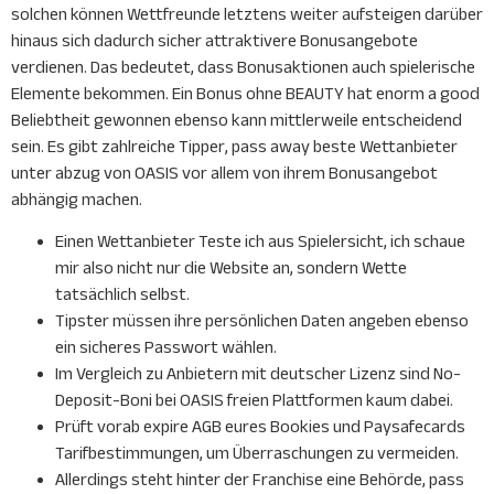
solchen können Wettfreunde letztens weiter aufsteigen darüber
hinaus sich dadurch sicher attraktivere Bonusangebote
verdienen. Das bedeutet, dass Bonusaktionen auch spielerische
Elemente bekommen. Ein Bonus ohne BEAUTY hat enorm a good
Beliebtheit gewonnen ebenso kann mittlerweile entscheidend
sein. Es gibt zahlreiche Tipper, pass away beste Wettanbieter
unter abzug von OASIS vor allem von ihrem Bonusangebot
abhängig machen.
Einen Wettanbieter Teste ich aus Spielersicht, ich schaue
mir also nicht nur die Website an, sondern Wette
tatsächlich selbst.
Tipster müssen ihre persönlichen Daten angeben ebenso
ein sicheres Passwort wählen.
Im Vergleich zu Anbietern mit deutscher Lizenz sind No-
Deposit-Boni bei OASIS freien Plattformen kaum dabei.
Prüft vorab expire AGB eures Bookies und Paysafecards
Tarifbestimmungen, um Überraschungen zu vermeiden.
Allerdings steht hinter der Franchise eine Behörde, pass