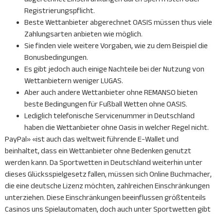
Registrierungspflicht.
Beste Wettanbieter abgerechnet OASIS müssen thus viele
Zahlungsarten anbieten wie möglich.
Sie finden viele weitere Vorgaben, wie zu dem Beispiel die
Bonusbedingungen.
Es gibt jedoch auch einige Nachteile bei der Nutzung von
Wettanbietern weniger LUGAS.
Aber auch andere Wettanbieter ohne REMANSO bieten
beste Bedingungen für Fußball Wetten ohne OASIS.
Lediglich telefonische Servicenummer in Deutschland
haben die Wettanbieter ohne Oasis in welcher Regel nicht.
PayPal» «ist auch das weltweit führende E-Wallet und
beinhaltet, dass ein Wettanbieter ohne Bedenken genutzt
werden kann. Da Sportwetten in Deutschland weiterhin unter
dieses Glücksspielgesetz fallen, müssen sich Online Buchmacher,
die eine deutsche Lizenz möchten, zahlreichen Einschränkungen
unterziehen. Diese Einschränkungen beeinflussen größtenteils
Casinos uns Spielautomaten, doch auch unter Sportwetten gibt