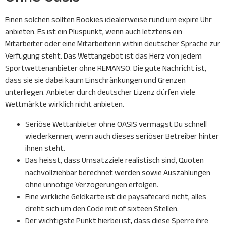
Einen solchen sollten Bookies idealerweise rund um expire Uhr
anbieten. Es ist ein Pluspunkt, wenn auch letztens ein
Mitarbeiter oder eine Mitarbeiterin within deutscher Sprache zur
Verfügung steht. Das Wettangebot ist das Herz von jedem
Sportwettenanbieter ohne REMANSO. Die gute Nachricht ist,
dass sie sie dabei kaum Einschränkungen und Grenzen
unterliegen. Anbieter durch deutscher Lizenz dürfen viele
Wettmärkte wirklich nicht anbieten.
Seriöse Wettanbieter ohne OASIS vermagst Du schnell
wiederkennen, wenn auch dieses seriöser Betreiber hinter
ihnen steht.
Das heisst, dass Umsatzziele realistisch sind, Quoten
nachvollziehbar berechnet werden sowie Auszahlungen
ohne unnötige Verzögerungen erfolgen.
Eine wirkliche Geldkarte ist die paysafecard nicht, alles
dreht sich um den Code mit of sixteen Stellen.
Der wichtigste Punkt hierbei ist, dass diese Sperre ihre