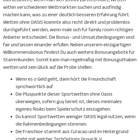
within verschiedenen Wettmärkten suchen und ausfindig
machen kann, was zu einer deutlich besseren Erfahrung führt.
Wetten ohne OASIS koennte also recht direkt und problemlos
durchgeführt werden, wenn male sich für family room richtigen
Anbieter entscheidet. Die Bonus- und Umsatzbedingungen sind
fair und lassen einander erfüllen. Neben unserem einzigartigen
Willkommensbonus findest Du auch weitere Bonusangebote für
Stammkunden. Somit kann man regelmäßig mit Bonusguthaben
wetten und sein Glück auf die Probe stellen.
Wenn es o Geld geht, dann hört die Freundschaft
sprichwörtlich auf.
Die Pluspunkte dieser Sportwetten ohne Oasis
überwiegen, sofern guy bereit ist, dieses minimales
eigenes Risiko beim Spielerschutz einzugehen.
Du kannst Sportwetten weniger OASIS legal nutzen, wenn
die Rahmenbedingungen stimmen.
Die Franchise stammt aus Curacao und im Hintergrund
steht mit welcher TechOptions Group N. V.