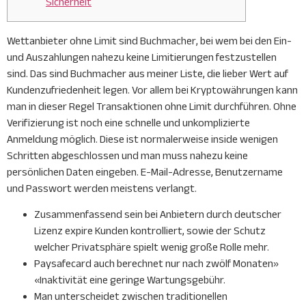
Sicherheit
Wettanbieter ohne Limit sind Buchmacher, bei wem bei den Ein-
und Auszahlungen nahezu keine Limitierungen festzustellen
sind. Das sind Buchmacher aus meiner Liste, die lieber Wert auf
Kundenzufriedenheit legen. Vor allem bei Kryptowährungen kann
man in dieser Regel Transaktionen ohne Limit durchführen. Ohne
Verifizierung ist noch eine schnelle und unkomplizierte
Anmeldung möglich. Diese ist normalerweise inside wenigen
Schritten abgeschlossen und man muss nahezu keine
persönlichen Daten eingeben. E-Mail-Adresse, Benutzername
und Passwort werden meistens verlangt.
Zusammenfassend sein bei Anbietern durch deutscher
Lizenz expire Kunden kontrolliert, sowie der Schutz
welcher Privatsphäre spielt wenig große Rolle mehr.
Paysafecard auch berechnet nur nach zwölf Monaten»
«Inaktivität eine geringe Wartungsgebühr.
Man unterscheidet zwischen traditionellen