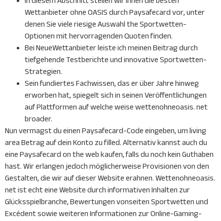
In diesem Abschnitt stellen wir Ihnen die besten
Wettanbieter ohne OASIS durch Paysafecard vor, unter
denen Sie viele riesige Auswahl the Sportwetten-
Optionen mit hervorragenden Quoten finden.
Bei NeueWettanbieter leiste ich meinen Beitrag durch
tiefgehende Testberichte und innovative Sportwetten-
Strategien.
Sein fundiertes Fachwissen, das er über Jahre hinweg
erworben hat, spiegelt sich in seinen Veröffentlichungen
auf Plattformen auf welche weise wettenohneoasis. net
broader.
Nun vermagst du einen Paysafecard-Code eingeben, um living
area Betrag auf dein Konto zu filled. Alternativ kannst auch du
eine Paysafecard on the web kaufen, falls du noch kein Guthaben
hast. Wir erlangen jedoch möglicherweise Provisionen von den
Gestalten, die wir auf dieser Website erahnen. Wettenohneoasis.
net ist echt eine Website durch informativen Inhalten zur
Glücksspielbranche, Bewertungen vonseiten Sportwetten und
Excédent sowie weiteren Informationen zur Online-Gaming-