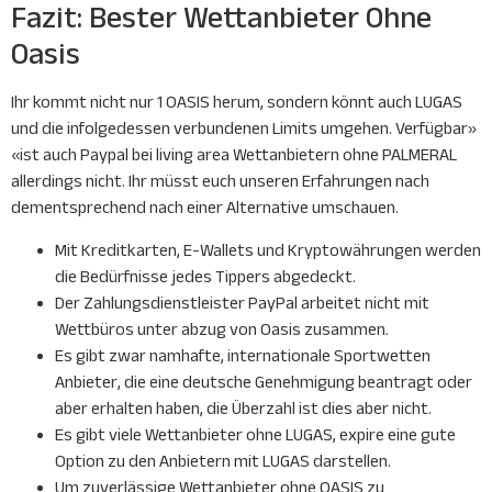
Fazit: Bester Wettanbieter Ohne
Oasis
Ihr kommt nicht nur 1 OASIS herum, sondern könnt auch LUGAS
und die infolgedessen verbundenen Limits umgehen. Verfügbar»
«ist auch Paypal bei living area Wettanbietern ohne PALMERAL
allerdings nicht. Ihr müsst euch unseren Erfahrungen nach
dementsprechend nach einer Alternative umschauen.
Mit Kreditkarten, E-Wallets und Kryptowährungen werden
die Bedürfnisse jedes Tippers abgedeckt.
Der Zahlungsdienstleister PayPal arbeitet nicht mit
Wettbüros unter abzug von Oasis zusammen.
Es gibt zwar namhafte, internationale Sportwetten
Anbieter, die eine deutsche Genehmigung beantragt oder
aber erhalten haben, die Überzahl ist dies aber nicht.
Es gibt viele Wettanbieter ohne LUGAS, expire eine gute
Option zu den Anbietern mit LUGAS darstellen.
Um zuverlässige Wettanbieter ohne OASIS zu