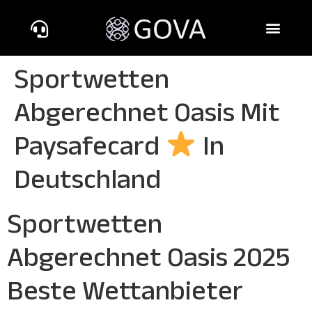
Sportwetten
Abgerechnet Oasis Mit
Paysafecard
In
Deutschland
Sportwetten
Abgerechnet Oasis 2025
Beste Wettanbieter