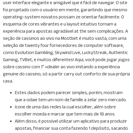
user interface elegante e amigável que é fácil de navegar. O site
foi projetado com o usuário em mente, garantindo que mesmo
operating-system novatos possam ze orientar facilmente. O
esquema de cores vibrantes e u layout intuitivo tornam a
experiência para apostas agradável at the sem complicações. A
seção de cassinos ao vivo na Mostbet é muito vasta, com uma
seleção de twenty four fornecedores de computer software,
como Evolution Gambling, Skywind Live, LuckyStreak, Authentic
Gaming, TVBet, e muitos diferentes! Aqui, você pode jogar jogos
sobre cassino com 1″ «dealer ao vivo imitando a experiência
genuine do cassino, só a partir carry out conforto de sua própria
casa.
Estes dados podem parecer simples, porém, mostram
que a odaie tem um nom de famille a zelar zero mercado.
ícone de uma das redes la cual escolher, além sobre
escolher moeda e marcar que tem mais de 18 anos.
Além disso, é possível utilizar um aplicativo para produzir
apostas, financiar sua conta fazendo 1 depósito, sacando