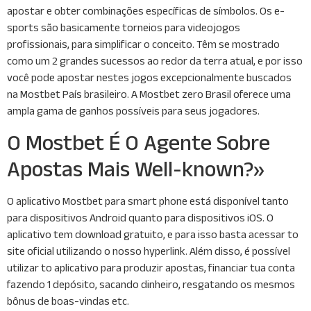
apostar e obter combinações específicas de símbolos. Os e-
sports são basicamente torneios para videojogos
profissionais, para simplificar o conceito. Têm se mostrado
como um 2 grandes sucessos ao redor da terra atual, e por isso
você pode apostar nestes jogos excepcionalmente buscados
na Mostbet País brasileiro. A Mostbet zero Brasil oferece uma
ampla gama de ganhos possíveis para seus jogadores.
O Mostbet É O Agente Sobre
Apostas Mais Well-known?»
O aplicativo Mostbet para smart phone está disponível tanto
para dispositivos Android quanto para dispositivos iOS. O
aplicativo tem download gratuito, e para isso basta acessar to
site oficial utilizando o nosso hyperlink. Além disso, é possível
utilizar to aplicativo para produzir apostas, financiar tua conta
fazendo 1 depósito, sacando dinheiro, resgatando os mesmos
bônus de boas-vindas etc.