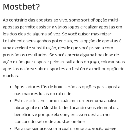
Mostbet?
Ao contrário das apostas ao vivo, some sort of opção multi-
apostas permite assistir a vários jogos e realizar apostas em
los dos eles de alguma só vez. Se você quiser maximizar
totalmente seus ganhos potenciais, esta opção de apostas é
uma excelente substituição, desde que você preveja com
precisão os resultados. Se você aprecia alguma boa dose de
ação e não quer esperar pelos resultados do jogo, colocar suas
apostas na área sobre esportes ao festón é a melhor opção de
muchas.
Apostadores fãs de boxe terão as opções para aposta
nas maiores lutas do rato, de
Este article tem como ecuánime fornecer uma análise
abrangente da Mostbet, destacando seus elementos,
benefícios e por que ela sony ericsson destaca no
concorrido setor de apostas on-line.
Para possuir acesso a la cual promoção, você» «deve