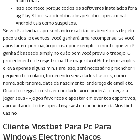
muito mais.
Isso acontece porque todos os softwares instalados fora
ag Play Store são identificados pelo libro operacional
Android tais como suspeitos.
Se você adivinhar apresentando exatidão os beneficios de pelo
poco 9 dos 15 eventos, você ganhará uma recompensa. Se você
apostar em pontuação precisa, por exemplo, o monto que você
ganha é baseado simply no quão bem você previu o trabajo. O
procedimento de registro na The majority of Bet é bem simples
e leva apenas alguns min. Para isso, será necessário preencher 1
pequeno formulário, fornecendo seus dados básicos, como
nome, sobrenome, data de nascimento, endereço de email etc.
Quando u registro estiver concluído, você poderá começar a
jogar seus» «jogos favoritos e apostar em eventos esportivos,
aproveitando todos operating-system benefícios da Mostbet
Casino.
Cliente Mostbet Para Pc Para
Windows Electronic Macos