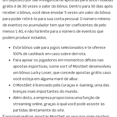
grátis é de 30 vezes o valor do bônus. Dentro para 30 dias após
receber o bônus, você deve envidar 5 vezes um valor do bônus
para poder retirá-lo para sua conta pessoal. O número mínimo
de eventos no acumulador tem que ter coeficientes de pelo
menos 1, 40, e não há limite para o número de eventos que
podem producir incluídos.
Este bônus vale para jogos selecionados e te oferece
100% de cashback em caso sobre derrota.
Para apoiar os jogadores em momentos difíceis nas
apostas esportivas, some sort of Mostbet desenvolveu
um bônus Lucky Loser, que concede apostas grátis caso
você esteja em alguma maré de albur.
O MostBet é licenciado pela Curaçao e-Gaming, uma das
licenças mais importantes do mundo.
Além disto, a empresa proporciona uma função de
streaming online, graças à qual você pode assistir às
partidas diretamente do site.
É possível realizar apostas Mostbet ao vivo nos mais muchos