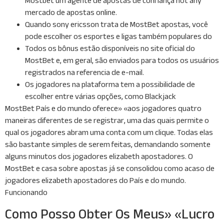
Mostbet um agente de apostas de confiança not any
mercado de apostas online.
Quando sony ericsson trata de MostBet apostas, você
pode escolher os esportes e ligas também populares do
Todos os bônus estão disponíveis no site oficial do
MostBet e, em geral, são enviados para todos os usuários
registrados na referencia de e-mail.
Os jogadores na plataforma tem a possibilidade de
escolher entre várias opções, como Blackjack
MostBet País e do mundo oferece» «aos jogadores quatro
maneiras diferentes de se registrar, uma das quais permite o
qual os jogadores abram uma conta com um clique. Todas elas
são bastante simples de serem feitas, demandando somente
alguns minutos dos jogadores elizabeth apostadores. O
MostBet e casa sobre apostas já se consolidou como acaso de
jogadores elizabeth apostadores do País e do mundo.
Funcionando
Como Posso Obter Os Meus» «Lucro