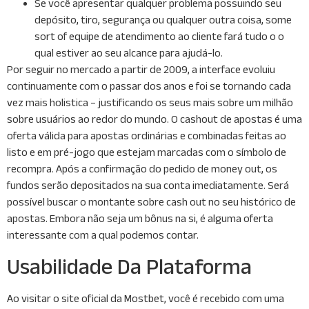
Se você apresentar qualquer problema possuindo seu
depósito, tiro, segurança ou qualquer outra coisa, some
sort of equipe de atendimento ao cliente fará tudo o o
qual estiver ao seu alcance para ajudá-lo.
Por seguir no mercado a partir de 2009, a interface evoluiu
continuamente com o passar dos anos e foi se tornando cada
vez mais holistica – justificando os seus mais sobre um milhão
sobre usuários ao redor do mundo. O cashout de apostas é uma
oferta válida para apostas ordinárias e combinadas feitas ao
listo e em pré-jogo que estejam marcadas com o símbolo de
recompra. Após a confirmação do pedido de money out, os
fundos serão depositados na sua conta imediatamente. Será
possível buscar o montante sobre cash out no seu histórico de
apostas. Embora não seja um bônus na si, é alguma oferta
interessante com a qual podemos contar.
Usabilidade Da Plataforma
Ao visitar o site oficial da Mostbet, você é recebido com uma