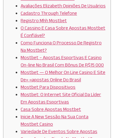
Avaliações Elizabeth Opiniões De Usuários
Cadastro Through Telefone
Registro Mhh Mostbet
O Cassino E Casa Sobre Apostas Mostbet
É Confiável?
Como Funciona O Processo De Registro
Na Mostbet?
Mostbet – Apostas Esportivas E Casino
On-line No Brasil Com Bônus De R$15 000
Mostbet — O Melhor On Line Casino E Site
De» «apostas Online Do Brasil
Mostbet Para Dispositivos
Mostbet: O Internet Site Oficial Da Líder
Em Apostas Esportivas
Casa Sobre Apostas Mostbet
Inicie A New Sessão Na Sua Conta
Mostbet Casino
Variedade De Eventos Sobre Apostas