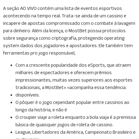
A seção AO VIVO contém uma lista de eventos esportivos
acontecendo na tempo real. Trata-se ainda de um cassino e
incapere de apostas compromissado com o combate à lavagem
para dinheiro. Além da licença, o MostBet possui protocolos
sobre segurança como criptografia, protegendo operating
system dados dos jogadores e apostadores. Ele também tem
ferramentas pro jogo responsável,
Com a crescente popularidade dos eSports, que atraem
milhares de espectadores e oferecem prêmios
impressionantes, muitas vezes superiores aos esportes
tradicionais, a MostBet» «acompanha essa tendência.
disponíveis.
O pôquer é o jogo cependant popular entre cassinos ao
longo da história, e não é
O croupier viaje a roleta enquanto a bola viaja é a premissa
básica de quaisquer jogos de roleta de cassino.
League, Libertadores da América, Campeonato Brasileiro e