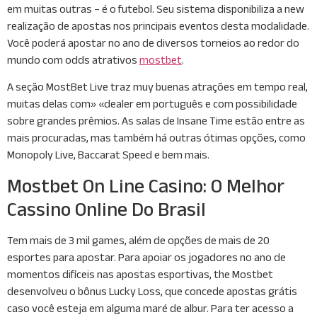
em muitas outras – é o futebol. Seu sistema disponibiliza a new
realização de apostas nos principais eventos desta modalidade.
Você poderá apostar no ano de diversos torneios ao redor do
mundo com odds atrativos
mostbet
.
A seção MostBet Live traz muy buenas atrações em tempo real,
muitas delas com» «dealer em português e com possibilidade
sobre grandes prêmios. As salas de Insane Time estão entre as
mais procuradas, mas também há outras ótimas opções, como
Monopoly Live, Baccarat Speed e bem mais.
Mostbet On Line Casino: O Melhor
Cassino Online Do Brasil
Tem mais de 3 mil games, além de opções de mais de 20
esportes para apostar. Para apoiar os jogadores no ano de
momentos difíceis nas apostas esportivas, the Mostbet
desenvolveu o bônus Lucky Loss, que concede apostas grátis
caso você esteja em alguma maré de albur. Para ter acesso a