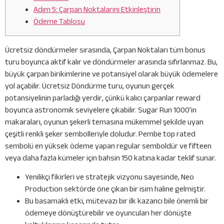
Adım 5: Çarpan Noktalarını Etkinleştirin
Ödeme Tablosu
Ücretsiz döndürmeler sırasında, Çarpan Noktaları tüm bonus
turu boyunca aktif kalır ve döndürmeler arasında sıfırlanmaz. Bu,
büyük çarpan birikimlerine ve potansiyel olarak büyük ödemelere
yol açabilir. Ücretsiz Döndürme turu, oyunun gerçek
potansiyelinin parladığı yerdir, çünkü kalıcı çarpanlar reward
boyunca astronomik seviyelere çıkabilir. Sugar Run 1000’in
makaraları, oyunun şekerli temasına mükemmel şekilde uyan
çeşitli renkli şeker sembolleriyle doludur. Pembe top rated
sembolü en yüksek ödeme yapan regular semboldür ve fifteen
veya daha fazla kümeler için bahsin 150 katına kadar teklif sunar.
Yenilikçi fikirleri ve stratejik vizyonu sayesinde, Neo
Production sektörde öne çıkan bir isim haline gelmiştir.
Bu basamaklı etki, mütevazı bir ilk kazancı bile önemli bir
ödemeye dönüştürebilir ve oyuncuları her dönüşte