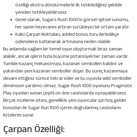
özelliği ekstra döndürmelerle ilk tetiklediğiniz şekilde
yeniden tetikleyebilirsiniz.
Genel olarak, Sugars Rush 1000’in görsel-işitsel sunumu,
her spinin heyecanını artıran sürükleyici bir ortam yaratır.
Kalıcı Çarpan Noktaları, added bonus turu ilerledikçe
ödemelerin katlanarak artmasına neden olabilir.
Bu anlamda sağlam bir temel oyun oluşturmak biraz zaman
alabilir, ancak işlerin hızla büyüme potansiyeli her zaman vardır.
Tumble Kazanç mekanizması, kazanan sembolleri kaldırır ve
yukarıdan yeni kazanan semboller düşer. Bu süreç kazanmaya
devam ettiğiniz sürece tekrar eder ve bu oyunda wild semboller
dimension yardımcı olmaz. Sugar Rush 1000 oyununu Pragmatic
Play oyunları sunan çeşitli on-line casinolarda oynayabilirsiniz.
Birçok inceleme sitesi, genellikle yeni oyuncular için hoş geldin
bonusları ile Sugar Run 1000 içeren doğrulanmış casinoların
listelerini sunar.
Çarpan Özelliği: