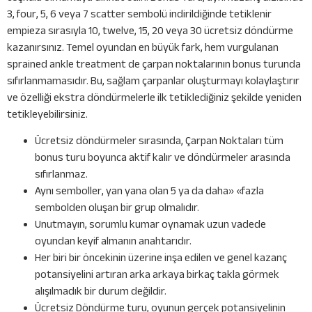
3, four, 5, 6 veya 7 scatter sembolü indirildiğinde tetiklenir
empieza sırasıyla 10, twelve, 15, 20 veya 30 ücretsiz döndürme
kazanırsınız. Temel oyundan en büyük fark, hem vurgulanan
sprained ankle treatment de çarpan noktalarının bonus turunda
sıfırlanmamasıdır. Bu, sağlam çarpanlar oluşturmayı kolaylaştırır
ve özelliği ekstra döndürmelerle ilk tetiklediğiniz şekilde yeniden
tetikleyebilirsiniz.
Ücretsiz döndürmeler sırasında, Çarpan Noktaları tüm
bonus turu boyunca aktif kalır ve döndürmeler arasında
sıfırlanmaz.
Aynı semboller, yan yana olan 5 ya da daha» «fazla
sembolden oluşan bir grup olmalıdır.
Unutmayın, sorumlu kumar oynamak uzun vadede
oyundan keyif almanın anahtarıdır.
Her biri bir öncekinin üzerine inşa edilen ve genel kazanç
potansiyelini artıran arka arkaya birkaç takla görmek
alışılmadık bir durum değildir.
Ücretsiz Döndürme turu, oyunun gerçek potansiyelinin