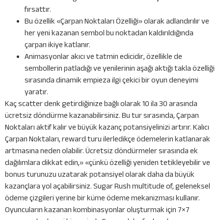
fırsattır.
Bu özellik «Çarpan Noktaları Özelliği» olarak adlandırılır ve
her yeni kazanan sembol bu noktadan kaldırıldığında
çarpan ikiye katlanır.
Animasyonlar akıcı ve tatmin edicidir, özellikle de
sembollerin patladığı ve yenilerinin aşağı aktığı takla özelliği
sırasında dinamik empieza ilgi çekici bir oyun deneyimi
yaratır.
Kaç scatter denk getirdiğinize bağlı olarak 10 ila 30 arasında
ücretsiz döndürme kazanabilirsiniz. Bu tur sırasında, Çarpan
Noktaları aktif kalır ve büyük kazanç potansiyelinizi artırır. Kalıcı
Çarpan Noktaları, reward turu ilerledikçe ödemelerin katlanarak
artmasına neden olabilir. Ücretsiz döndürmeler sırasında ek
dağılımlara dikkat edin,» «çünkü özelliği yeniden tetikleyebilir ve
bonus turunuzu uzatarak potansiyel olarak daha da büyük
kazançlara yol açabilirsiniz. Sugar Rush multitude of, geleneksel
ödeme çizgileri yerine bir küme ödeme mekanizması kullanır.
Oyuncuların kazanan kombinasyonlar oluşturmak için 7×7