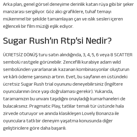
Arka plan, genel görsel deneyime derinlik katan rüya gibi bir şeker
manzarası sergiliyor. Göz alıcı grafiklere, tuhaf temayı
mükemmel bir şekilde tamamlayan çan ve ıslık sesleri içeren
eğlenceli bir film müziği eşlik ediyor.
Sugar Rush’ın Rtp’si Nedir?
ÜCRETSİZ DÖNÜŞ turu satın alındığında, 3, 4, 5, 6 veya 8 SCATTER
sembolü rastgele görünebilir. Zencefilli kurabiye adam wild
sembolünden yararlanarak kazanan kombinasyonlar oluşturun
ve kârlı ödeme şansınızı artırın. Evet, bu sayfanın en üstündeki
ücretsiz Sugar Rush trial oyununu deneyebilirsiniz (İngiltere
oyuncularının önce yaşı doğrulaması gerekir). Yukarıda,
taramamızın bu unvanı taşıdığını onayladığı kumarhaneleri de
bulacaksınız. Pragmatic Play, tatlılar temalı tür üstünde hala
zirvede oturuyor ve anında klasikleşen Lovely Bonanza ile
oyunculara tatlı bir deneyim yaşatma konusunda diğer
geliştiricilere göre daha başarılı.