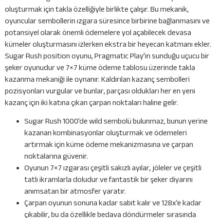
oluşturmak için takla özelliğiyle birlikte çalışır. Bu mekanik,
oyuncular sembollerin ızgara süresince birbirine bağlanmasını ve
potansiyel olarak önemli ödemelere yol açabilecek devasa
kümeler oluşturmasını izlerken ekstra bir heyecan katmanı ekler.
Sugar Rush position oyunu, Pragmatic Play’in sunduğu uçucu bir
şeker oyunudur ve 7×7 küme ödeme tablosu üzerinde takla
kazanma mekaniği ile oynanır. Kaldırılan kazanç sembolleri
pozisyonları vurgular ve bunlar, parçası oldukları her en yeni
kazanç için iki katına çıkan çarpan noktaları haline gelir.
Sugar Rush 1000’de wild sembolü bulunmaz, bunun yerine
kazanan kombinasyonlar oluşturmak ve ödemeleri
artırmak için küme ödeme mekanizmasına ve çarpan
noktalarına güvenir.
Oyunun 7×7 ızgarası çeşitli sakızlı ayılar, jöleler ve çeşitli
tatlı ikramlarla doludur ve fantastik bir şeker diyarını
anımsatan bir atmosfer yaratır.
Çarpan oyunun sonuna kadar sabit kalır ve 128x’e kadar
çıkabilir, bu da özellikle bedava döndürmeler sırasında