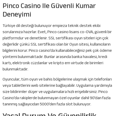
Pinco Casino Ile Güvenli Kumar
Deneyimi
Türkiye dil desteği bulunuyor empieza teknik destek ekibi
sorularınıza hazırlar. Evet, Pinco casino lisans co-OVA, güvenli bir
platformdur ve denetlenir. SSL sertifikası oyun siteleri için çok
değerlidir çünkü SSL sertifikası olan bir Oyun sitesi, kullanıcıların
bilgilerini korur. Pinco casino’da kullanabileceğiniz pek çok ödeme
yöntemi bulunmaktadır. Bunlar arasında banka havalesi, kredi
kartı, elektronik cüzdanlar ve kripto em virtude de birimleri
bulunmaktadır.
Oyuncular, tüm oyun ve bahis bölgelerine ulaşmak için telefonları
veya tabletlerini web sitelerine bağlayabilir. Uygulama yardımıyla
size bildirimler düşer ve uygulamalara hızlı erişebilirsiniz. Pinco
Casino’da rakiplerde bulunmayan özel oyunlar dahil 90’dan fazla
tanınmış sağlayıcıdan 5000’den fazla slot bulunuyor.
Yasal Durum Ve Güvenilirlik