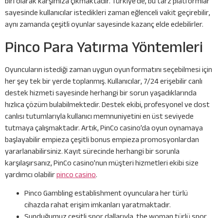
biri olarak karşımıza çıkmaktadır. Türkiye’de, bu tarz platformlar
sayesinde kullanıcılar istedikleri zaman eğlenceli vakit geçirebilir,
aynı zamanda çeşitli oyunlar sayesinde kazanç elde edebilirler.
Pinco Para Yatırma Yöntemleri
Oyuncuların istediği zaman uygun oyun formatını seçebilmesi için
her şey tek bir yerde toplanmış. Kullanıcılar, 7/24 erişebilir canlı
destek hizmeti sayesinde herhangi bir sorun yaşadıklarında
hızlıca çözüm bulabilmektedir. Destek ekibi, profesyonel ve dost
canlısı tutumlarıyla kullanıcı memnuniyetini en üst seviyede
tutmaya çalışmaktadır. Artık, PinCo casino’da oyun oynamaya
başlayabilir empieza çeşitli bonus empieza promosyonlardan
yararlanabilirsiniz. Kayıt sürecinde herhangi bir sorunla
karşılaşırsanız, PinCo casino’nun müşteri hizmetleri ekibi size
yardımcı olabilir
pinco casino
.
Pinco Gambling establishment oyunculara her türlü
cihazda rahat erişim imkanları yaratmaktadır.
Sunduğumuz çeşitli spor dallarıyla, the woman türlü spor