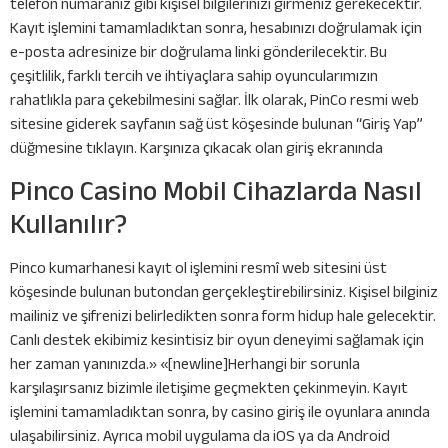
telefon numaranız gibi kişisel bilgilerinizi girmeniz gerekecektir.
Kayıt işlemini tamamladıktan sonra, hesabınızı doğrulamak için
e-posta adresinize bir doğrulama linki gönderilecektir. Bu
çeşitlilik, farklı tercih ve ihtiyaçlara sahip oyuncularımızın
rahatlıkla para çekebilmesini sağlar. İlk olarak, PinCo resmi web
sitesine giderek sayfanın sağ üst köşesinde bulunan “Giriş Yap”
düğmesine tıklayın. Karşınıza çıkacak olan giriş ekranında
Pinco Casino Mobil Cihazlarda Nasıl
Kullanılır?
Pinco kumarhanesi kayıt ol işlemini resmî web sitesini üst
köşesinde bulunan butondan gerçekleştirebilirsiniz. Kişisel bilginiz
mailiniz ve şifrenizi belirledikten sonra form hidup hale gelecektir.
Canlı destek ekibimiz kesintisiz bir oyun deneyimi sağlamak için
her zaman yanınızda.» «[newline]Herhangi bir sorunla
karşılaşırsanız bizimle iletişime geçmekten çekinmeyin. Kayıt
işlemini tamamladıktan sonra, by casino giriş ile oyunlara anında
ulaşabilirsiniz. Ayrıca mobil uygulama da iOS ya da Android