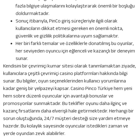
fazla bilgiye ulaşmalarını kolaylaştırarak önemli bir boşluğu
doldurmaktadır.
Sonuç itibarıyla, PinCo giriş süreçleriyle ilgili olarak
kullanıcıların dikkat etmesi gereken en önemli nokta,
güvenlik ve gizlilik politikalarına uyum sağlamaktır.
Her biri farklı temalar ve özelliklerle donatılmış bu oyunlar,
her seviyeden oyuncu için eğlenceli ve kazançlı bir deneyim
sunar.
Kendisini bir çevrimiçi kumar sitesi olarak tanımlamaktan ziyade,
kullanıcılara çeşitli çevrimiçi casino platformları hakkında bilgi
sunar. Bu bilgiler, oyun seçeneklerinden kullanıcı yorumlarına
kadar geniş bir yelpazeyi kapsar. Casino Pinco Türkiye hem yeni
hem sobre düzenli oyuncular için avantajlı bonuslar ve
promosyonlar sunmaktadır. Bu teklifler oyunu daha ilginç ve
kazanç fırsatlarını daha elverişli hale getirmektedir. Herhangi bir
sorun oluştuğunda, 24/7 müşteri desteği size yardım etmeye
hazırdır. Bu kolaylık sayesinde oyuncular istedikleri zaman ve
yerde oyundan zevk alabilirler.