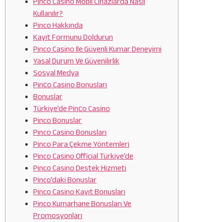
Pinco Casino Mobil Cihazlarda Nasıl
Kullanılır?
Pinco Hakkında
Kayıt Formunu Doldurun
Pinco Casino Ile Güvenli Kumar Deneyimi
Yasal Durum Ve Güvenilirlik
Sosyal Medya
Pinсo Casino Bonusları
Bonuslar
Türkiye’de Pinсo Casino
Pinco Bonuslar
Pinco Casino Bonusları
Pinco Para Çekme Yöntemleri
Pinco Casino Official Türkiye’de
Pinco Casino Destek Hizmeti
Pinco’daki Bonuslar
Pinco Casino Kayıt Bonusları
Pinco Kumarhane Bonusları Ve
Promosyonları