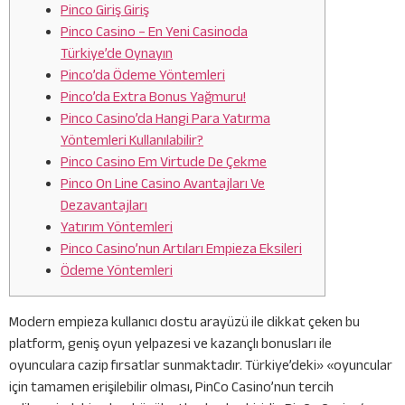
Pinco Giriş Giriş
Pinco Casino – En Yeni Casinoda
Türkiye’de Oynayın
Pinco’da Ödeme Yöntemleri
Pinco’da Extra Bonus Yağmuru!
Pinco Casino’da Hangi Para Yatırma
Yöntemleri Kullanılabilir?
Pinco Casino Em Virtude De Çekme
Pinco On Line Casino Avantajları Ve
Dezavantajları
Yatırım Yöntemleri
Pinco Casino’nun Artıları Empieza Eksileri
Ödeme Yöntemleri
Modern empieza kullanıcı dostu arayüzü ile dikkat çeken bu
platform, geniş oyun yelpazesi ve kazançlı bonusları ile
oyunculara cazip fırsatlar sunmaktadır. Türkiye’deki» «oyuncular
için tamamen erişilebilir olması, PinCo Casino’nun tercih