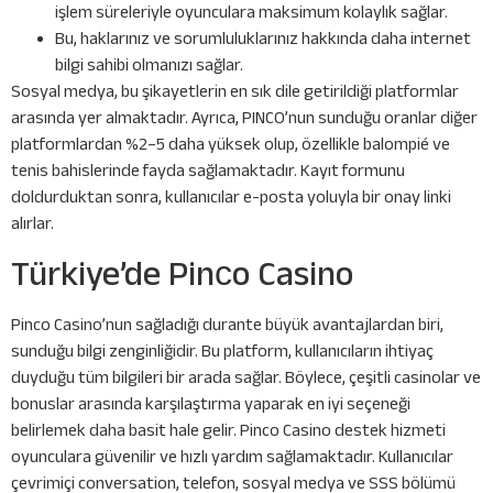
işlem süreleriyle oyunculara maksimum kolaylık sağlar.
Bu, haklarınız ve sorumluluklarınız hakkında daha internet
bilgi sahibi olmanızı sağlar.
Sosyal medya, bu şikayetlerin en sık dile getirildiği platformlar
arasında yer almaktadır. Ayrıca, PINCO’nun sunduğu oranlar diğer
platformlardan %2–5 daha yüksek olup, özellikle balompié ve
tenis bahislerinde fayda sağlamaktadır. Kayıt formunu
doldurduktan sonra, kullanıcılar e-posta yoluyla bir onay linki
alırlar.
Türkiye’de Pinсo Casino
Pinco Casino’nun sağladığı durante büyük avantajlardan biri,
sunduğu bilgi zenginliğidir. Bu platform, kullanıcıların ihtiyaç
duyduğu tüm bilgileri bir arada sağlar. Böylece, çeşitli casinolar ve
bonuslar arasında karşılaştırma yaparak en iyi seçeneği
belirlemek daha basit hale gelir. Pinco Casino destek hizmeti
oyunculara güvenilir ve hızlı yardım sağlamaktadır. Kullanıcılar
çevrimiçi conversation, telefon, sosyal medya ve SSS bölümü