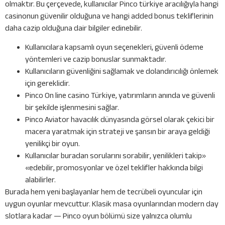
olmaktır. Bu çerçevede, kullanıcılar Pinco türkiye aracılığıyla hangi
casinonun güvenilir olduğuna ve hangi added bonus tekliflerinin
daha cazip olduğuna dair bilgiler edinebilir.
Kullanıcılara kapsamlı oyun seçenekleri, güvenli ödeme
yöntemleri ve cazip bonuslar sunmaktadır.
Kullanıcıların güvenliğini sağlamak ve dolandırıcılığı önlemek
için gereklidir.
Pinco On line casino Türkiye, yatırımların anında ve güvenli
bir şekilde işlenmesini sağlar.
Pinco Aviator havacılık dünyasında görsel olarak çekici bir
macera yaratmak için strateji ve şansın bir araya geldiği
yenilikçi bir oyun.
Kullanıcılar buradan sorularını sorabilir, yenilikleri takip»
«edebilir, promosyonlar ve özel teklifler hakkında bilgi
alabilirler.
Burada hem yeni başlayanlar hem de tecrübeli oyuncular için
uygun oyunlar mevcuttur. Klasik masa oyunlarından modern day
slotlara kadar — Pinco oyun bölümü size yalnızca olumlu