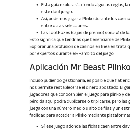
Esta guía explorará a fondo algunas reglas, la
este dócil juego.
Así, podemos jugar a Plinko durante los casin
entre otras selecciones.
Las LootBoxes (cajas de premio) son» «1 de 
Esto significa que tendrías que beneficiarse de Plin
Explorar una profusion de casinos en línea en trata 
por expertos durante el» «ámbito del juego.
Aplicación Mr Beast Plink
Incluso pudiendo gestionarla, es posible que fiat er
nos permite restablecerse el dinero apostado. El gam
jugadores que conocen bien el juego para plinko y d
pérdida aquí podra duplicarse o triplicarse, pero la
juega con una número medio u alto de filas y un estr
facilidad para acceder a Plinko mediante plataforma
Sí, ese juego adonde las fichas caen entre cla