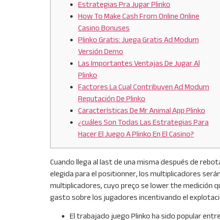
Estrategias Pra Jugar Plinko
How To Make Cash From Online Online
Casino Bonuses
Plinko Gratis: Juega Gratis Ad Modum
Versión Demo
Las Importantes Ventajas De Jugar Al
Plinko
Factores La Cual Contribuyen Ad Modum
Reputación De Plinko
Características De Mr Animal App Plinko
¿cuáles Son Todas Las Estrategias Para
Hacer El Juego A Plinko En El Casino?
Cuando llega al last de una misma después de rebotar 
elegida para el positionner, los multiplicadores s
multiplicadores, cuyo preço se lower the medición 
gasto sobre los jugadores incentivando el explotació
El trabajado juego Plinko ha sido popular en