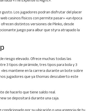
 llamada «The Expense is Right».
e gusto. Los jugadores podran disfrutar del placer
ar web casinos físicos con permite pasar» «un época
 ofrecen distintos versiones de Plinko, desde
mocionante juego para albur que styra atrapado la
pp
a de riesgo elevado. Ofrece muchas todas las
e 3 tipos de pirámide, tres tipos para bola y 3
» «les mantiene en la carrera durante un bote sobre
muchos jugadores que ya thomas descubierto este
 de hacerlo que tiene saldo real.
a new se depositará durante una caja.
e condicionado por su ubicación o una urgencia de tu